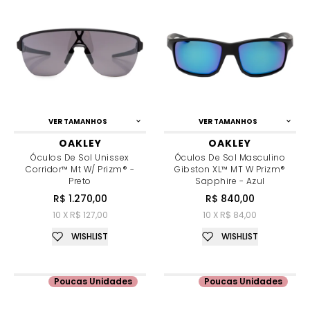
VER TAMANHOS
VER TAMANHOS
OAKLEY
OAKLEY
Óculos De Sol Unissex
Óculos De Sol Masculino
Corridor™ Mt W/ Prizm® -
Gibston XL™ MT W Prizm®
Preto
Sapphire - Azul
R$ 1.270,00
R$ 840,00
10 X R$ 127,00
10 X R$ 84,00
WISHLIST
WISHLIST
Poucas Unidades
Poucas Unidades