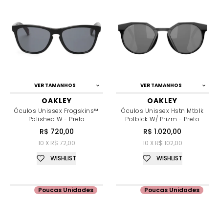
VER TAMANHOS
VER TAMANHOS
OAKLEY
OAKLEY
Óculos Unissex Frogskins™
Óculos Unissex Hstn Mtblk
Polished W - Preto
Polblck W/ Prizm - Preto
R$ 720,00
R$ 1.020,00
10 X R$ 72,00
10 X R$ 102,00
WISHLIST
WISHLIST
Poucas Unidades
Poucas Unidades