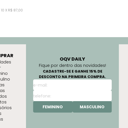
10 X R$ 87,00
PRAR
OQV DAILY
dades
Fique por dentro das novidades!
r
CADASTRE-SE E GANHE 15% DE
nino
DESCONTO NA PRIMEIRA COMPRA.
ulino
as
as
idos
tos
FEMININO
MASCULINO
sórios
s
ss