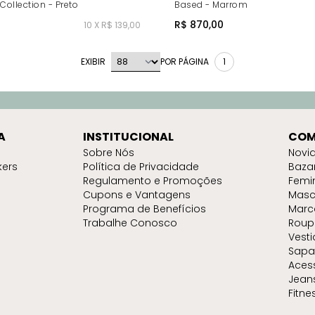
Collection - Preto
Based - Marrom
R$ 870,00
10 X R$ 139,00
EXIBIR
POR PÁGINA
1
A
INSTITUCIONAL
COM
Sobre Nós
Novi
kers
Política de Privacidade
Baza
Regulamento e Promoções
Femi
Cupons e Vantagens
Masc
Programa de Benefícios
Marc
Trabalhe Conosco
Roup
Vest
Sapa
Aces
Jean
Fitne