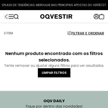
ATÉ 80% OFF + 10% OFF EXTRA!
SPLASH DE TENDÊNCIAS: MERGULHE NAS PRINCIPAIS APOSTAS DO VERÃO'27.
FRETEAPP
R$499*
EXTRA10*
FILTRAR E ORDENAR
0 ITEM
Nenhum produto encontrado com os filtros
selecionados.
Tente remover ou ajustar alguns filtros para ver resultados.
LIMPAR FILTROS
OQV DAILY
Fique por dentro das novidades!