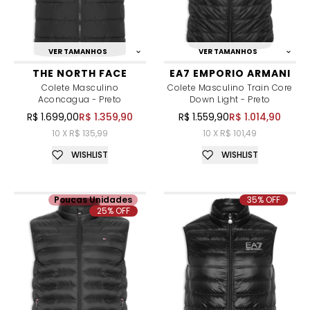
VER TAMANHOS
VER TAMANHOS
THE NORTH FACE
EA7 EMPORIO ARMANI
Colete Masculino
Colete Masculino Train Core
Aconcagua - Preto
Down Light - Preto
R$ 1.699,00
R$ 1.359,90
R$ 1.559,90
R$ 1.014,90
10 X R$ 135,99
10 X R$ 101,49
WISHLIST
WISHLIST
Poucas Unidades
35% OFF
25% OFF