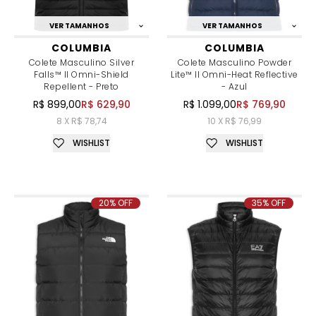
VER TAMANHOS
VER TAMANHOS
COLUMBIA
COLUMBIA
Colete Masculino Silver
Colete Masculino Powder
Falls™ II Omni-Shield
Lite™ II Omni-Heat Reflective
Repellent - Preto
- Azul
R$ 899,00
R$ 629,90
R$ 1.099,00
R$ 769,90
8 X R$ 78,74
10 X R$ 76,99
WISHLIST
WISHLIST
20% OFF
35% OFF