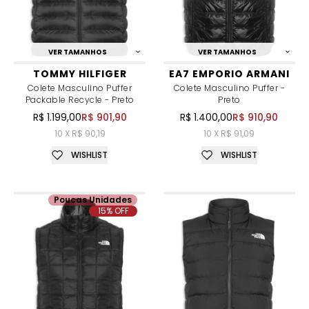
VER TAMANHOS
VER TAMANHOS
TOMMY HILFIGER
EA7 EMPORIO ARMANI
Colete Masculino Puffer
Colete Masculino Puffer -
Packable Recycle - Preto
Preto
R$ 1.199,00
R$ 901,90
R$ 1.400,00
R$ 910,90
10 X R$ 90,19
10 X R$ 91,09
WISHLIST
WISHLIST
Poucas Unidades
15% OFF