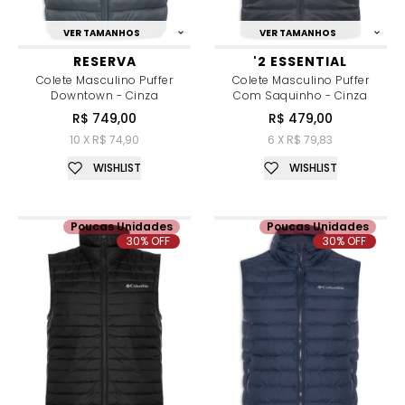
VER TAMANHOS
VER TAMANHOS
RESERVA
'2 ESSENTIAL
Colete Masculino Puffer
Colete Masculino Puffer
Downtown - Cinza
Com Saquinho - Cinza
R$ 749,00
R$ 479,00
10 X R$ 74,90
6 X R$ 79,83
WISHLIST
WISHLIST
Poucas Unidades
Poucas Unidades
30% OFF
30% OFF