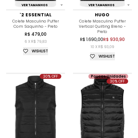
VER TAMANHOS
VER TAMANHOS
'2 ESSENTIAL
HUGO
Colete Masculino Puffer
Colete Masculino Puffer
Com Saquinho - Preto
Vertical Quilting Breno -
Preto
R$ 479,00
R$ 1.690,00
R$ 930,90
6 X R$ 79,83
10 X R$ 93,09
WISHLIST
WISHLIST
30% OFF
Poucas Unidades
30% OFF