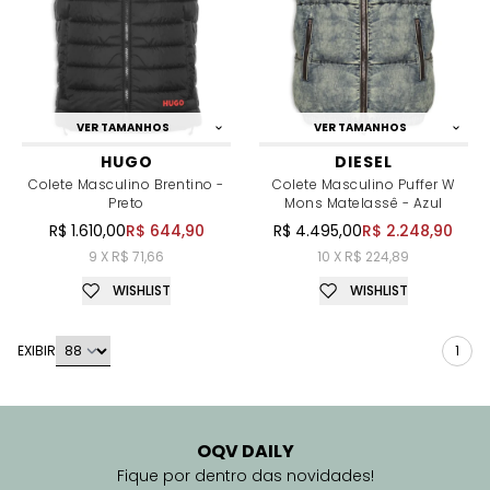
VER TAMANHOS
VER TAMANHOS
HUGO
DIESEL
Colete Masculino Brentino -
Colete Masculino Puffer W
Preto
Mons Matelassê - Azul
R$ 1.610,00
R$ 644,90
R$ 4.495,00
R$ 2.248,90
9 X R$ 71,66
10 X R$ 224,89
WISHLIST
WISHLIST
EXIBIR
1
OQV DAILY
Fique por dentro das novidades!