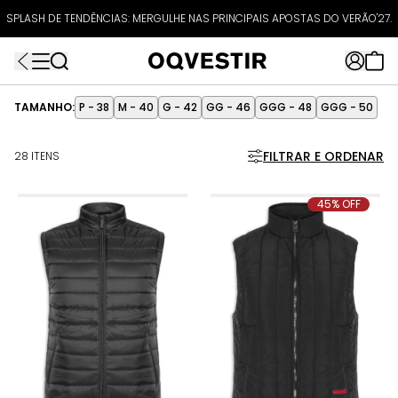
ATÉ 80% OFF + 10% OFF EXTRA!
SPLASH DE TENDÊNCIAS: MERGULHE NAS PRINCIPAIS APOSTAS DO VERÃO'27.
FRETEAPP
R$499*
EXTRA10*
TAMANHO:
P - 38
M - 40
G - 42
GG - 46
GGG - 48
GGG - 50
FILTRAR E ORDENAR
28 ITENS
45% OFF