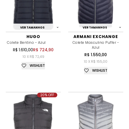
VER TAMANHOS
VER TAMANHOS
HUGO
ARMANI EXCHANGE
Colete Bentino - Azul
Colete Masculino Puffer -
Azul
R$ 1.610,00
R$ 724,90
R$ 1.550,00
10 X R$ 72,49
10 X R$ 155,00
WISHLIST
WISHLIST
20% OFF