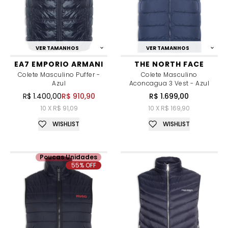
VER TAMANHOS
VER TAMANHOS
EA7 EMPORIO ARMANI
THE NORTH FACE
Colete Masculino Puffer -
Colete Masculino
Azul
Aconcagua 3 Vest - Azul
R$ 1.400,00
R$ 910,90
R$ 1.699,00
10 X R$ 91,09
10 X R$ 169,90
WISHLIST
WISHLIST
Poucas Unidades
55% OFF