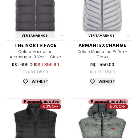
VER TAMANHOS
VER TAMANHOS
THE NORTH FACE
ARMANI EXCHANGE
Colete Masculino
Colete Masculino Puffer -
Aconcagua 3 Vest - Cinza
Cinza
R$ 1.699,00
R$ 1.359,90
R$ 1.550,00
10 X R$ 135,99
10 X R$ 155,00
WISHLIST
WISHLIST
Poucas Unidades
Poucas Unidades
60% OFF
50% OFF