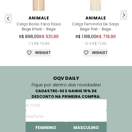
ANIMALE
ANIMALE
Calça Bolso Faca Faixa
Calça Feminina De Sarja
M
Bege Khaki - Bege
Bege Pret - Bege
R$ 898,00
R$ 531,90
R$ 1.198,00
R$ 719,90
7 X R$ 75,99
10 X R$ 71,99
WISHLIST
WISHLIST
OQV DAILY
Fique por dentro das novidades!
CADASTRE-SE E GANHE 15% DE
DESCONTO NA PRIMEIRA COMPRA.
FEMININO
MASCULINO