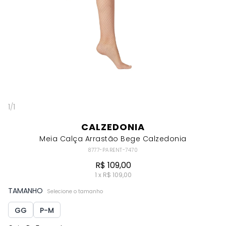
1
/
1
CALZEDONIA
Meia Calça Arrastão Bege Calzedonia
8777-PARENT-7470
R$ 109,00
1 x R$ 109,00
TAMANHO
Selecione o tamanho
GG
P-M