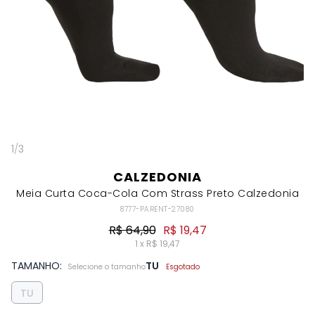
1
/
3
CALZEDONIA
Meia Curta Coca-Cola Com Strass Preto Calzedonia
8777-PARENT-27080
R$ 64,90
R$ 19,47
1 x R$ 19,47
TAMANHO:
TU
Selecione o tamanho
Esgotado
TU