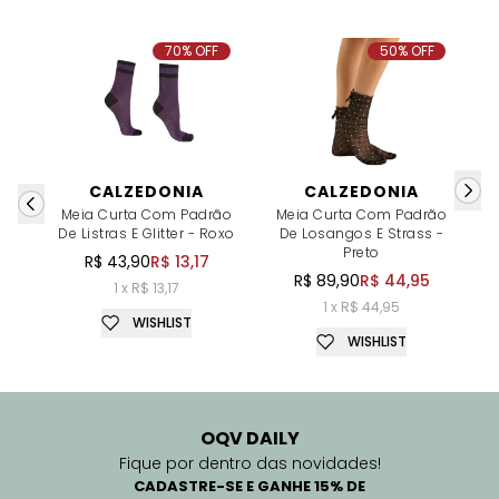
70% OFF
50% OFF
CALZEDONIA
CALZEDONIA
Meia Curta Com Padrão
Meia Curta Com Padrão
M
De Listras E Glitter - Roxo
De Losangos E Strass -
Preto
R$ 43,90
R$ 13,17
R$ 89,90
R$ 44,95
1 x R$ 13,17
1 x R$ 44,95
WISHLIST
WISHLIST
OQV DAILY
Fique por dentro das novidades!
CADASTRE-SE E GANHE 15% DE