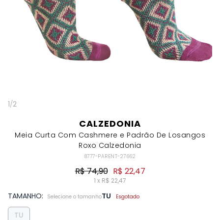
1
/
2
CALZEDONIA
Meia Curta Com Cashmere e Padrão De Losangos
Roxo Calzedonia
8777-PARENT-27662
R$ 74,90
R$ 22,47
1 x R$ 22,47
TAMANHO:
TU
Selecione o tamanho
Esgotado
TU