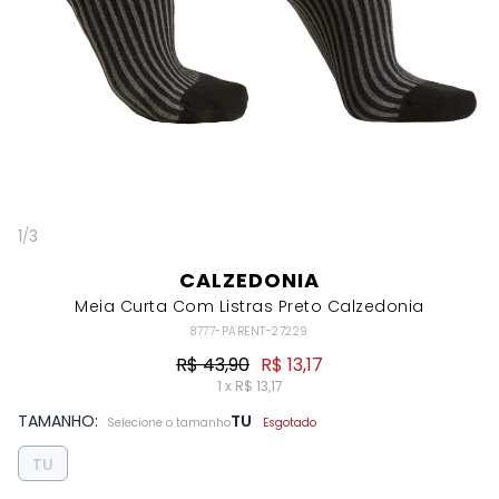
1
/
3
CALZEDONIA
Meia Curta Com Listras Preto Calzedonia
8777-PARENT-27229
R$ 43,90
R$ 13,17
1 x R$ 13,17
TAMANHO:
TU
Selecione o tamanho
Esgotado
TU