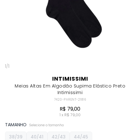
1
/
1
INTIMISSIMI
Meias Altas Em Algodão Supima Elástico Preto
Intimissimi
7420-PARENT-21816
R$ 79,00
1 x R$ 79,00
TAMANHO
Selecione o tamanho
38/39
40/41
42/43
44/45