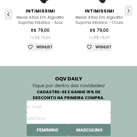
INTIMISSIMI
INTIMISSIMI
Meias Altas Em Algodão
Meias Altas Em Algodão
C
Supima Elástico - Azul
Supima Elástico - Cinza
R$ 79,00
R$ 79,00
1 x R$ 79,00
1 x R$ 79,00
WISHLIST
WISHLIST
OQV DAILY
Fique por dentro das novidades!
CADASTRE-SE E GANHE 15% DE
DESCONTO NA PRIMEIRA COMPRA.
FEMININO
MASCULINO