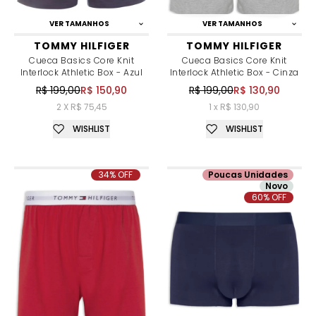
VER TAMANHOS
VER TAMANHOS
TOMMY HILFIGER
TOMMY HILFIGER
Cueca Basics Core Knit
Cueca Basics Core Knit
Interlock Athletic Box - Azul
Interlock Athletic Box - Cinza
R$ 199,00
R$ 150,90
R$ 199,00
R$ 130,90
2 X R$ 75,45
1 x R$ 130,90
WISHLIST
WISHLIST
34% OFF
Poucas Unidades
Novo
60% OFF