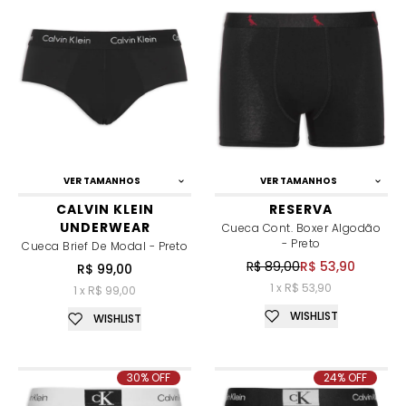
VER TAMANHOS
VER TAMANHOS
CALVIN KLEIN
RESERVA
UNDERWEAR
Cueca Cont. Boxer Algodão
- Preto
Cueca Brief De Modal - Preto
R$ 89,00
R$ 53,90
R$ 99,00
1 x R$ 53,90
1 x R$ 99,00
WISHLIST
WISHLIST
30% OFF
24% OFF