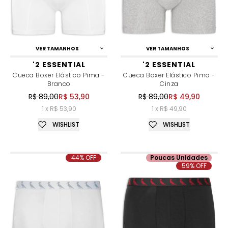
VER TAMANHOS
VER TAMANHOS
'2 ESSENTIAL
'2 ESSENTIAL
Cueca Boxer Elástico Pima -
Cueca Boxer Elástico Pima -
Branco
Cinza
R$ 89,00
R$ 53,90
R$ 89,00
R$ 49,90
1 x R$ 53,90
1 x R$ 49,90
WISHLIST
WISHLIST
44% OFF
Poucas Unidades
59% OFF