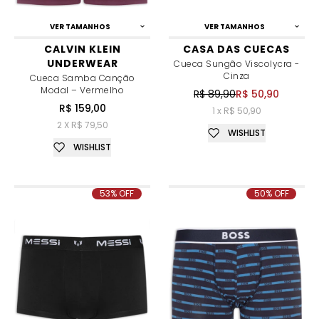
VER TAMANHOS
VER TAMANHOS
CALVIN KLEIN
CASA DAS CUECAS
UNDERWEAR
Cueca Sungão Viscolycra -
Cinza
Cueca Samba Canção
Modal – Vermelho
R$ 89,90
R$ 50,90
R$ 159,00
1 x R$ 50,90
2 X R$ 79,50
WISHLIST
WISHLIST
53% OFF
50% OFF