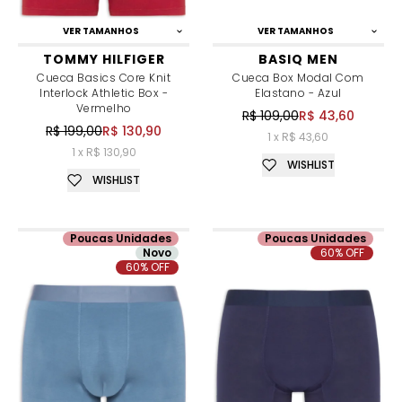
VER TAMANHOS
VER TAMANHOS
TOMMY HILFIGER
BASIQ MEN
Cueca Basics Core Knit
Cueca Box Modal Com
Interlock Athletic Box -
Elastano - Azul
Vermelho
R$ 109,00
R$ 43,60
R$ 199,00
R$ 130,90
1 x R$ 43,60
1 x R$ 130,90
WISHLIST
WISHLIST
Poucas Unidades
Poucas Unidades
Novo
60% OFF
60% OFF