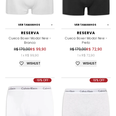
VER TAMANHOS
VER TAMANHOS
RESERVA
RESERVA
Cueca Boxer Modal New -
Cueca Boxer Modal New -
Branco
Preto
R$ 179,00
R$ 99,90
R$ 179,00
R$ 72,90
1 x R$ 99,90
1 x R$ 72,90
WISHLIST
WISHLIST
19% OFF
19% OFF