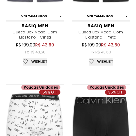
VER TAMANHOS
VER TAMANHOS
BASIQ MEN
BASIQ MEN
Cueca Box Modal Com
Cueca Box Modal Com
Elastano - Cinza
Elastano - Preto
R$ 109,00
R$ 43,60
R$ 109,00
R$ 43,60
1 x R$ 43,60
1 x R$ 43,60
WISHLIST
WISHLIST
Poucas Unidades
Poucas Unidades
59% OFF
35% OFF