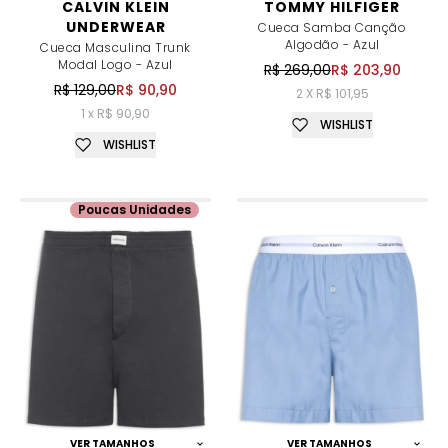
CALVIN KLEIN
TOMMY HILFIGER
UNDERWEAR
Cueca Samba Canção
Algodão - Azul
Cueca Masculina Trunk
Modal Logo - Azul
R$ 269,00
R$ 203,90
R$ 129,00
R$ 90,90
2 X R$ 101,95
1 x R$ 90,90
WISHLIST
WISHLIST
Poucas Unidades
VER TAMANHOS
VER TAMANHOS