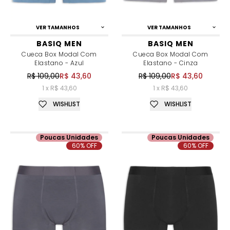
VER TAMANHOS
VER TAMANHOS
BASIQ MEN
BASIQ MEN
Cueca Box Modal Com
Cueca Box Modal Com
Elastano - Azul
Elastano - Cinza
R$ 109,00
R$ 43,60
R$ 109,00
R$ 43,60
1 x R$ 43,60
1 x R$ 43,60
WISHLIST
WISHLIST
Poucas Unidades
Poucas Unidades
60% OFF
60% OFF