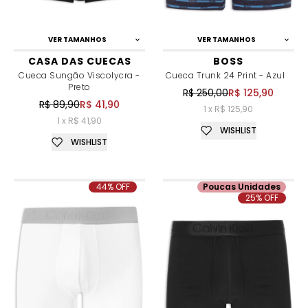
VER TAMANHOS
VER TAMANHOS
CASA DAS CUECAS
BOSS
Cueca Sungão Viscolycra -
Cueca Trunk 24 Print - Azul
Preto
R$ 250,00
R$ 125,90
R$ 89,90
R$ 41,90
1 x R$ 125,90
1 x R$ 41,90
WISHLIST
WISHLIST
44% OFF
Poucas Unidades
25% OFF