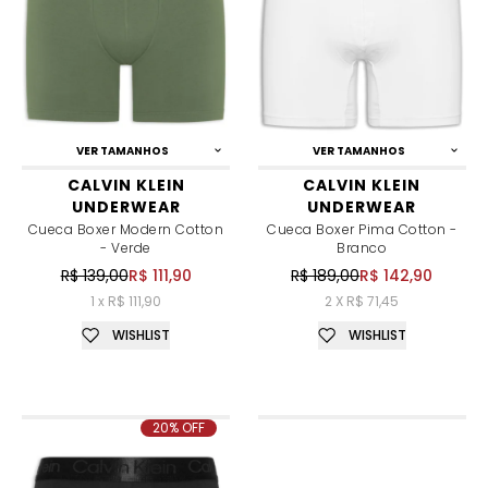
VER TAMANHOS
VER TAMANHOS
CALVIN KLEIN
CALVIN KLEIN
UNDERWEAR
UNDERWEAR
Cueca Boxer Modern Cotton
Cueca Boxer Pima Cotton -
- Verde
Branco
R$ 139,00
R$ 111,90
R$ 189,00
R$ 142,90
1 x R$ 111,90
2 X R$ 71,45
WISHLIST
WISHLIST
20% OFF