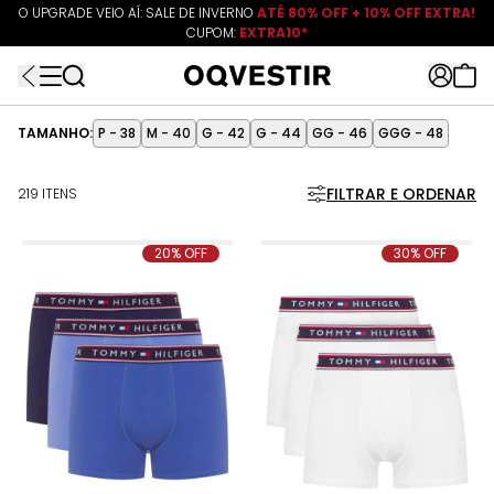
O UPGRADE VEIO AÍ: SALE DE INVERNO
10% OFF EXTRA
ATÉ 80% OFF + 10% OFF EXTRA!
CUPOM:
EXTRA10
CUPOM:
FRETEAPP
R$499*
EXTRA10*
TAMANHO:
P - 38
M - 40
G - 42
G - 44
GG - 46
GGG - 48
FILTRAR E ORDENAR
219 ITENS
20% OFF
30% OFF