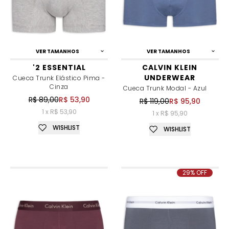
VER TAMANHOS
VER TAMANHOS
'2 ESSENTIAL
CALVIN KLEIN
UNDERWEAR
Cueca Trunk Elástico Pima -
Cinza
Cueca Trunk Modal - Azul
R$ 89,00
R$ 53,90
R$ 119,00
R$ 95,90
1 x R$ 53,90
1 x R$ 95,90
WISHLIST
WISHLIST
29% OFF