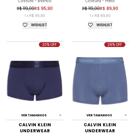
Costura - Branco
Costura - Preto
R$ 119,00
R$ 95,90
R$ 119,00
R$ 89,90
1 x R$ 95,90
1 x R$ 89,90
WISHLIST
WISHLIST
20% OFF
29% OFF
VER TAMANHOS
VER TAMANHOS
CALVIN KLEIN
CALVIN KLEIN
UNDERWEAR
UNDERWEAR