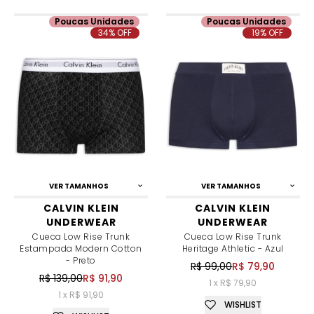
Poucas Unidades
Poucas Unidades
34% OFF
19% OFF
VER TAMANHOS
VER TAMANHOS
CALVIN KLEIN
CALVIN KLEIN
UNDERWEAR
UNDERWEAR
Cueca Low Rise Trunk
Cueca Low Rise Trunk
Estampada Modern Cotton
Heritage Athletic - Azul
- Preto
R$ 99,00
R$ 79,90
R$ 139,00
R$ 91,90
1 x R$ 79,90
1 x R$ 91,90
WISHLIST