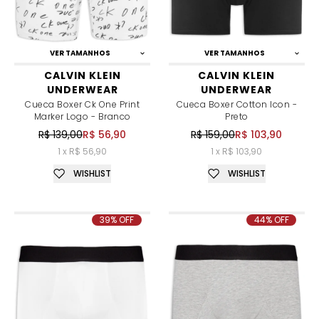
VER TAMANHOS
VER TAMANHOS
CALVIN KLEIN
CALVIN KLEIN
UNDERWEAR
UNDERWEAR
Cueca Boxer Ck One Print
Cueca Boxer Cotton Icon -
Marker Logo - Branco
Preto
R$ 139,00
R$ 56,90
R$ 159,00
R$ 103,90
1 x R$ 56,90
1 x R$ 103,90
WISHLIST
WISHLIST
39% OFF
44% OFF