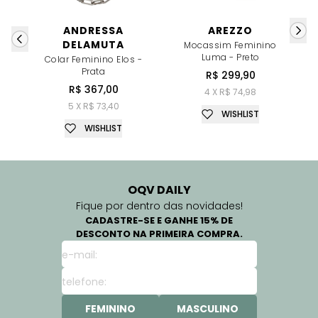
ANDRESSA
AREZZO
DELAMUTA
Mocassim Feminino
T
Luma - Preto
Colar Feminino Elos -
Prata
R$ 299,90
R$ 367,00
4 X R$ 74,98
5 X R$ 73,40
WISHLIST
WISHLIST
OQV DAILY
Fique por dentro das novidades!
CADASTRE-SE E GANHE 15% DE
DESCONTO NA PRIMEIRA COMPRA.
FEMININO
MASCULINO