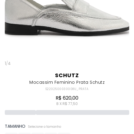
1
/
4
SCHUTZ
Mocassim Feminino Prata Schutz
S2202500030008U_PRATA
R$ 620,00
8 X R$ 77,50
TAMANHO
Selecione o tamanho