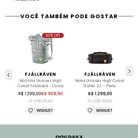
VOCÊ TAMBÉM PODE GOSTAR
30% OFF
FJÄLLRÄVEN
FJÄLLRÄVEN
Mochila Unissex High
Mala Unissex High Coast
M
Coast Foldsack - Cinza
Duffel 22 – Preto
R$ 1.299,00
R$ 909,90
R$ 1.299,00
10 X R$ 90,99
10 X R$ 129,90
WISHLIST
WISHLIST
OQV DAILY