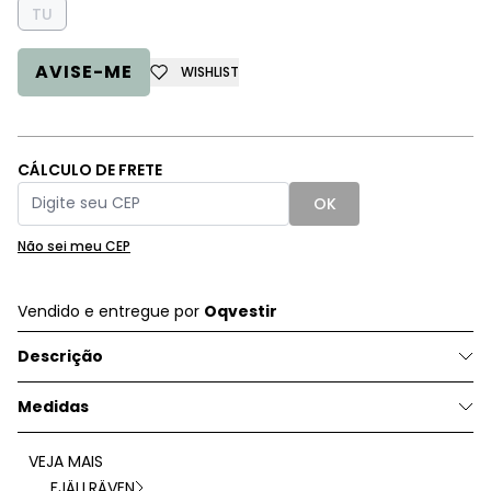
TU
AVISE-ME
WISHLIST
CÁLCULO DE FRETE
OK
Não sei meu CEP
Vendido e entregue por
Oqvestir
Descrição
Medidas
VEJA MAIS
FJÄLLRÄVEN