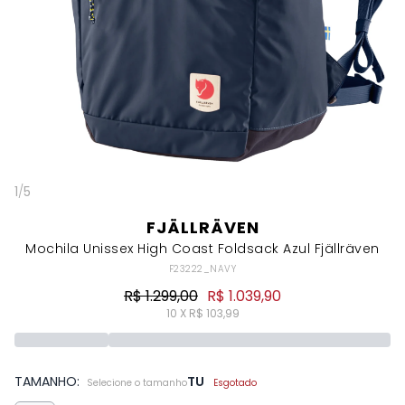
1
/
5
FJÄLLRÄVEN
Mochila Unissex High Coast Foldsack Azul Fjällräven
F23222_NAVY
R$ 1.299,00
R$ 1.039,90
10 X R$ 103,99
TAMANHO:
TU
Selecione o tamanho
Esgotado