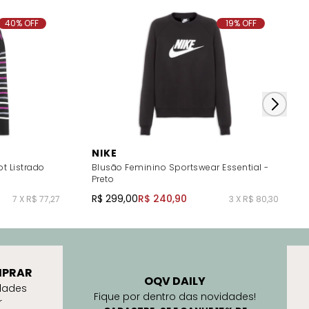
40% OFF
19% OFF
NIKE
ot Listrado
Blusão Feminino Sportswear Essential -
Preto
R$ 299,00
R$ 240,90
7 X R$ 77,27
3 X R$ 80,30
PRAR
OQV DAILY
dades
Fique por dentro das novidades!
r