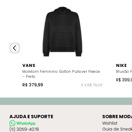
VANS
NIKE
Moletom Feminino Salton Pullover Fleece
Blusão F
– Preto
R$ 399,
R$ 379,99
5 X R$ 76,00
AJUDA E SUPORTE
SOBRE MOD
Wishlist
Guia de Snea
(11) 3059-4078