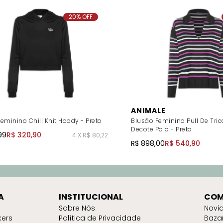
20% OFF
ANIMALE
eminino Chill Knit Hoody - Preto
Blusão Feminino Pull De Tric
Decote Polo - Preto
99
R$ 320,90
4 X R$ 80,22
R$ 898,00
R$ 540,90
A
INSTITUCIONAL
COM
Sobre Nós
Novi
kers
Política de Privacidade
Baza