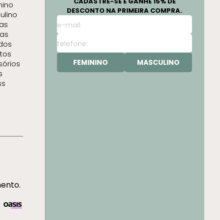
CADASTRE-SE E GANHE 15% DE
nino
DESCONTO NA PRIMEIRA COMPRA.
ulino
as
as
idos
tos
FEMININO
MASCULINO
sórios
s
ss
mento.