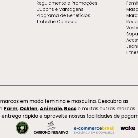
Regulamento e Promoções
Femi
Cupons e Vantagens
Masc
Programa de Benefícios
Marc
Trabalhe Conosco
Roup
Vest
Sapa
Aces
Jean
Fitne
s marcas em moda feminina e masculina. Descubra as
de
Farm
,
Osklen
,
Animale
,
Boss
e muitas outras marcas
 entrega rápida e aproveite nossas facilidades de paga