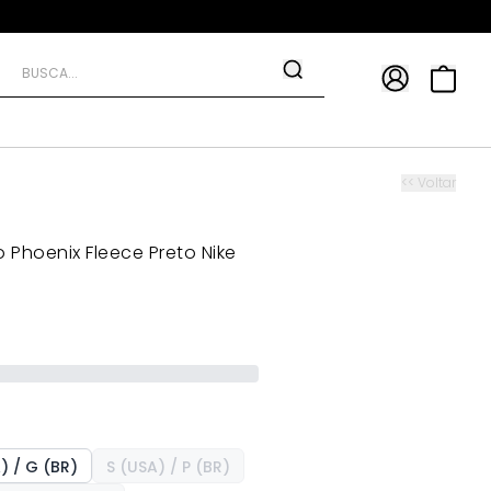
APP
9*
TRA10*
<< Voltar
 Phoenix Fleece Preto Nike
) / G (BR)
S (USA) / P (BR)