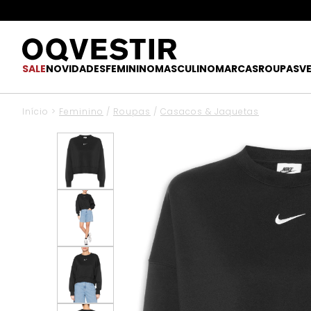
SALE
NOVIDADES
FEMININO
MASCULINO
MARCAS
ROUPAS
V
Início
>
Feminino
/
Roupas
/
Casacos & Jaquetas