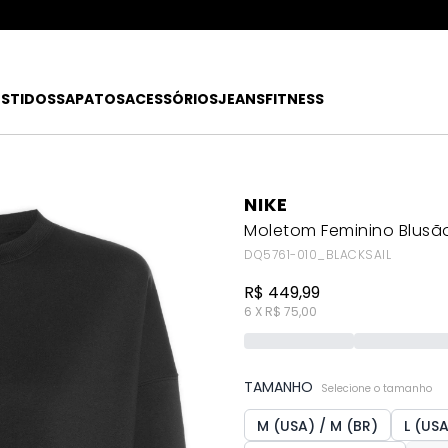
ATÉ 80% OFF + 10% OFF EXTRA!
FRETE
R$49
EX
ESTIDOS
SAPATOS
ACESSÓRIOS
JEANS
FITNESS
NIKE
Moletom Feminino Blusão
DQ5761-010_BLACKSAIL
R$ 449,99
6 X R$ 75,00
TAMANHO
Selecione o tamanho
M (USA) / M (BR)
L (USA