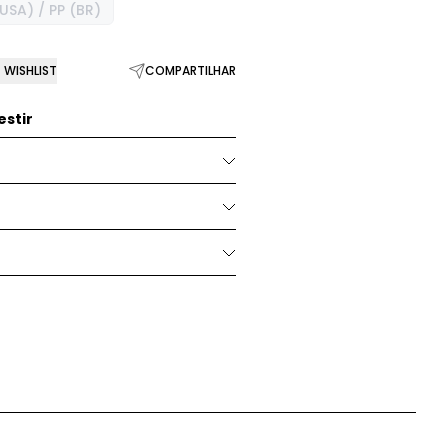
USA) / PP (BR)
WISHLIST
COMPARTILHAR
stir