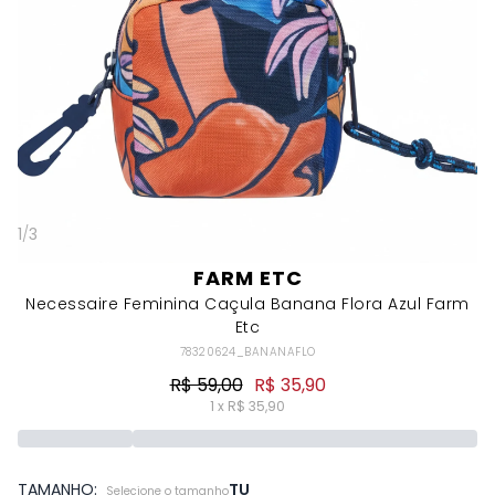
1
/
3
FARM ETC
Necessaire Feminina Caçula Banana Flora Azul Farm
Etc
78320624_BANANAFLO
R$ 59,00
R$ 35,90
1 x R$ 35,90
TAMANHO:
TU
Selecione o tamanho