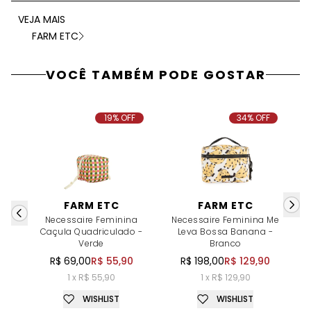
VEJA MAIS
FARM ETC
VOCÊ TAMBÉM PODE GOSTAR
19% OFF
34% OFF
FARM ETC
FARM ETC
Necessaire Feminina
Necessaire Feminina Me
Caçula Quadriculado -
Leva Bossa Banana -
Verde
Branco
R$ 69,00
R$ 55,90
R$ 198,00
R$ 129,90
1 x R$ 55,90
1 x R$ 129,90
WISHLIST
WISHLIST