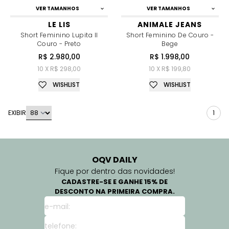
VER TAMANHOS
VER TAMANHOS
LE LIS
ANIMALE JEANS
Short Feminino Lupita II
Short Feminino De Couro -
Couro - Preto
Bege
R$ 2.980,00
R$ 1.998,00
10 X R$ 298,00
10 X R$ 199,80
WISHLIST
WISHLIST
EXIBIR
1
OQV DAILY
Fique por dentro das novidades!
CADASTRE-SE E GANHE 15% DE
DESCONTO NA PRIMEIRA COMPRA.