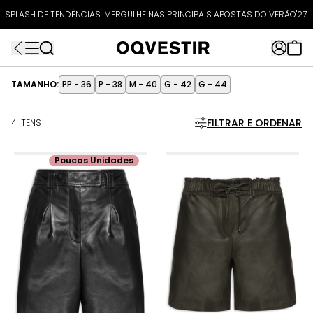
ATÉ 80% OFF + 10% OFF EXTRA!
SPLASH DE TENDÊNCIAS: MERGULHE NAS PRINCIPAIS APOSTAS DO VERÃO'27.
FRETEAPP
R$499*
EXTRA10*
TAMANHO:
PP - 36
P - 38
M - 40
G - 42
G - 44
FILTRAR E ORDENAR
4 ITENS
Poucas Unidades