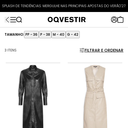
ATÉ 80% OFF + 10% OFF EXTRA!
SPLASH DE TENDÊNCIAS: MERGULHE NAS PRINCIPAIS APOSTAS DO VERÃO'27.
FRETEAPP
R$499*
EXTRA10*
TAMANHO:
PP - 36
P - 38
M - 40
G - 42
FILTRAR E ORDENAR
3 ITENS