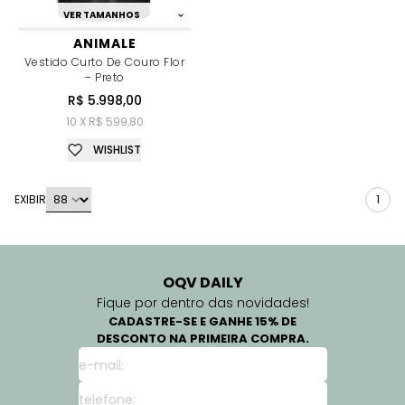
VER TAMANHOS
ANIMALE
Vestido Curto De Couro Flor
– Preto
R$ 5.998,00
10 X R$ 599,80
WISHLIST
EXIBIR
1
OQV DAILY
Fique por dentro das novidades!
CADASTRE-SE E GANHE 15% DE
DESCONTO NA PRIMEIRA COMPRA.