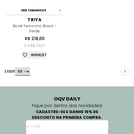
VER TAMANHOS
TRIYA
Boné Feminino Brasil -
Verde
R$ 218,00
3 X R$ 72,67
WISHLIST
EXIBIR
1
OQV DAILY
Fique por dentro das novidades!
CADASTRE-SE E GANHE 15% DE
DESCONTO NA PRIMEIRA COMPRA.