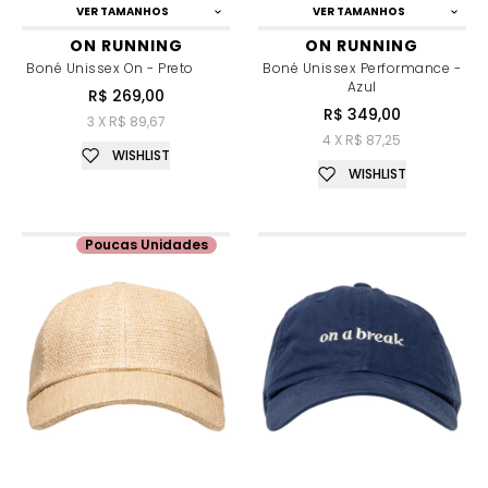
VER TAMANHOS
VER TAMANHOS
ON RUNNING
ON RUNNING
Boné Unissex On - Preto
Boné Unissex Performance -
Azul
R$ 269,00
R$ 349,00
3 X R$ 89,67
4 X R$ 87,25
WISHLIST
WISHLIST
Poucas Unidades