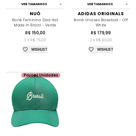
VER TAMANHOS
VER TAMANHOS
NUÓ
ADIDAS ORIGINALS
Boné Feminino Dad Hat
Boné Unissex Baseball - Off
Made In Brazil - Verde
White
R$ 150,00
R$ 179,99
2 X R$ 75,00
2 X R$ 90,00
WISHLIST
WISHLIST
Poucas Unidades