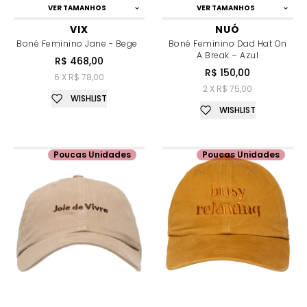
VER TAMANHOS
VER TAMANHOS
VIX
NUÓ
Boné Feminino Jane - Bege
Boné Feminino Dad Hat On
A Break – Azul
R$ 468,00
R$ 150,00
6 X R$ 78,00
2 X R$ 75,00
WISHLIST
WISHLIST
Poucas Unidades
Poucas Unidades