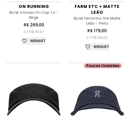
ON RUNNING
FARM ETC + MATTE
LEÃO
Boné Unissex On Cap 1 U -
Bege
Boné Feminino Silk Matte
Leão - Preto
R$ 269,00
R$ 179,00
3 X R$ 89,67
2 X R$ 89,50
WISHLIST
WISHLIST
Poucas Unidades