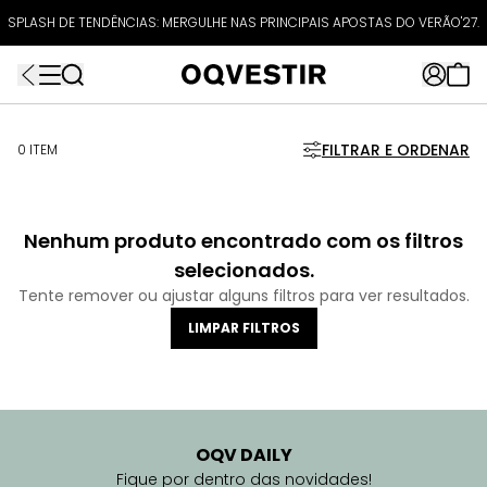
ATÉ 80% OFF + 10% OFF EXTRA!
SPLASH DE TENDÊNCIAS: MERGULHE NAS PRINCIPAIS APOSTAS DO VERÃO'27.
FRETEAPP
R$499*
EXTRA10*
FILTRAR E ORDENAR
0 ITEM
Nenhum produto encontrado com os filtros
selecionados.
Tente remover ou ajustar alguns filtros para ver resultados.
LIMPAR FILTROS
OQV DAILY
Fique por dentro das novidades!