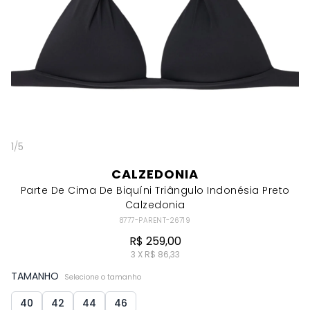
1
/
5
CALZEDONIA
Parte De Cima De Biquíni Triângulo Indonésia Preto
Calzedonia
8777-PARENT-26719
R$ 259,00
3 X R$ 86,33
TAMANHO
Selecione o tamanho
40
42
44
46