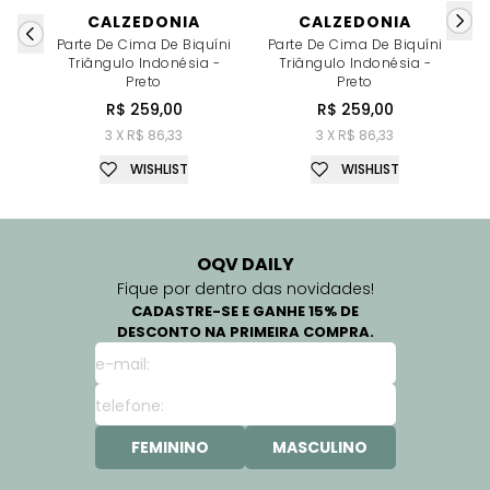
CALZEDONIA
CALZEDONIA
Parte De Cima De Biquíni
Parte De Cima De Biquíni
P
Triângulo Indonésia -
Triângulo Indonésia -
Preto
Preto
R$ 259,00
R$ 259,00
3 X R$ 86,33
3 X R$ 86,33
WISHLIST
WISHLIST
OQV DAILY
Fique por dentro das novidades!
CADASTRE-SE E GANHE 15% DE
DESCONTO NA PRIMEIRA COMPRA.
FEMININO
MASCULINO