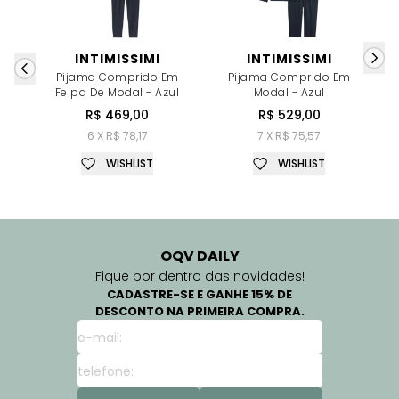
INTIMISSIMI
INTIMISSIMI
Pijama Comprido Em
Pijama Comprido Em
P
Felpa De Modal - Azul
Modal - Azul
R$ 469,00
R$ 529,00
6 X R$ 78,17
7 X R$ 75,57
WISHLIST
WISHLIST
OQV DAILY
Fique por dentro das novidades!
CADASTRE-SE E GANHE 15% DE
DESCONTO NA PRIMEIRA COMPRA.