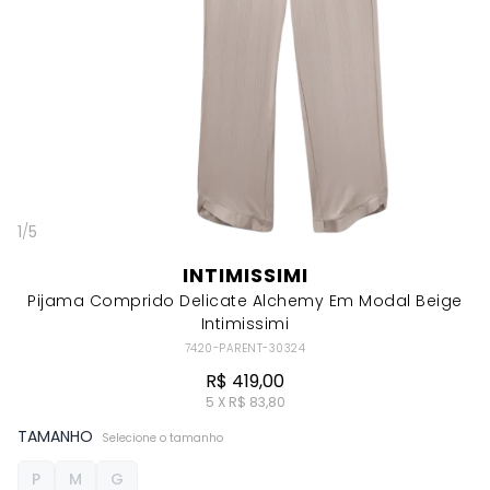
1
/
5
INTIMISSIMI
Pijama Comprido Delicate Alchemy Em Modal Beige
Intimissimi
7420-PARENT-30324
R$ 419,00
5 X R$ 83,80
TAMANHO
Selecione o tamanho
P
M
G