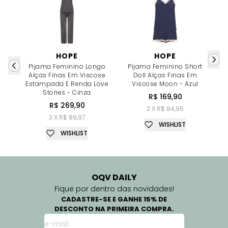
HOPE
HOPE
Pijama Feminino Longo
Pijama Feminino Short
C
Alças Finas Em Viscose
Doll Alças Finas Em
V
Estampada E Renda Love
Viscose Moon - Azul
Stories - Cinza
R$ 169,90
R$ 269,90
2 X R$ 84,95
3 X R$ 89,97
WISHLIST
WISHLIST
OQV DAILY
Fique por dentro das novidades!
CADASTRE-SE E GANHE 15% DE
DESCONTO NA PRIMEIRA COMPRA.