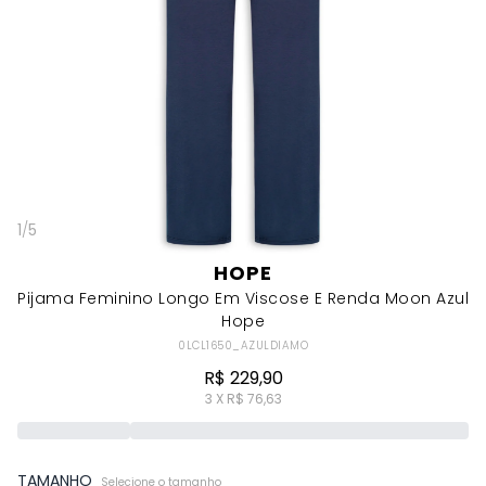
1
/
5
HOPE
Pijama Feminino Longo Em Viscose E Renda Moon Azul
Hope
0LCL1650_AZULDIAMO
R$ 229,90
3 X R$ 76,63
TAMANHO
Selecione o tamanho