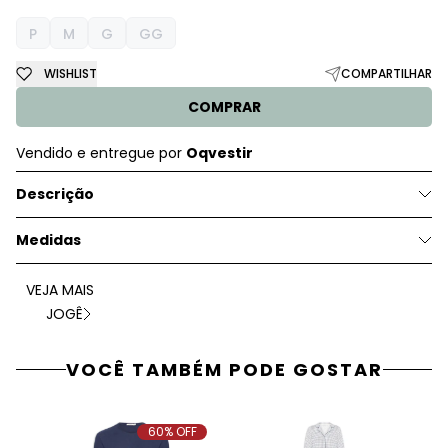
P
M
G
GG
WISHLIST
COMPARTILHAR
COMPRAR
Vendido e entregue por
Oqvestir
Descrição
Medidas
VEJA MAIS
JOGÊ
VOCÊ TAMBÉM PODE GOSTAR
60% OFF