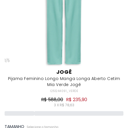
1
/
5
JOGÊ
Pijama Feminino Longo Manga Longa Aberto Cetim
Mia Verde Jogê
I251244091_VERDE
R$ 588,00
R$ 235,90
3 X R$ 78,63
TAMANHO
Selecione o tamanho