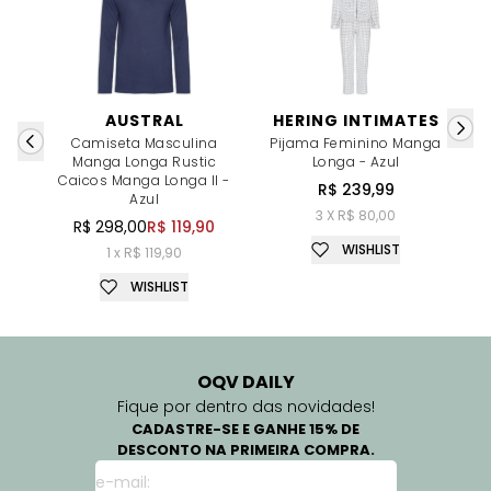
AUSTRAL
HERING INTIMATES
Camiseta Masculina
Pijama Feminino Manga
P
Manga Longa Rustic
Longa - Azul
Caicos Manga Longa II -
R$ 239,99
Azul
3 X R$ 80,00
R$ 298,00
R$ 119,90
WISHLIST
1 x R$ 119,90
WISHLIST
OQV DAILY
Fique por dentro das novidades!
CADASTRE-SE E GANHE 15% DE
DESCONTO NA PRIMEIRA COMPRA.