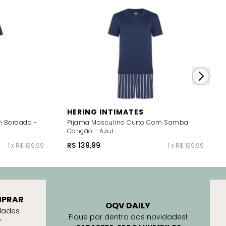
HERING INTIMATES
m Bordado -
Pijama Masculino Curto Com Samba
Canção - Azul
R$ 139,99
1 x R$ 139,99
1 x R$ 139,99
PRAR
OQV DAILY
dades
Fique por dentro das novidades!
r