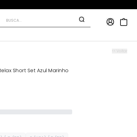
APP
9*
TRA10*
<< Voltar
elax Short Set Azul Marinho