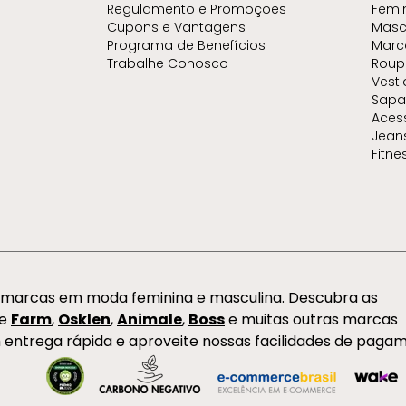
Regulamento e Promoções
Femi
Cupons e Vantagens
Masc
Programa de Benefícios
Marc
Trabalhe Conosco
Roup
Vest
Sapa
Aces
Jean
Fitne
s marcas em moda feminina e masculina. Descubra as
de
Farm
,
Osklen
,
Animale
,
Boss
e muitas outras marcas
 entrega rápida e aproveite nossas facilidades de paga