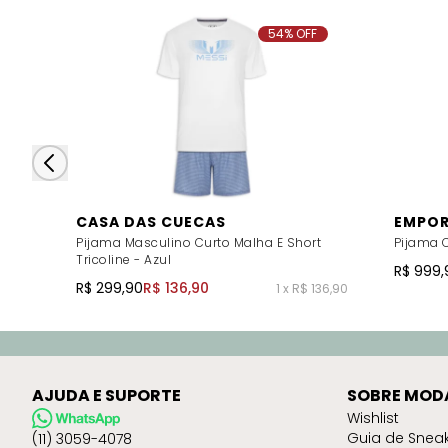
54% OFF
CASA DAS CUECAS
EMPOR
Pijama Masculino Curto Malha E Short
Pijama C
Tricoline - Azul
R$ 999,
R$ 299,90
R$ 136,90
1 x R$ 136,90
AJUDA E SUPORTE
SOBRE MOD
Wishlist
Guia de Snea
(11) 3059-4078