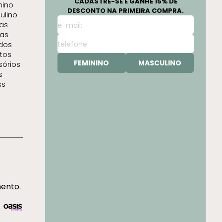
CADASTRE-SE E GANHE 15% DE
nino
DESCONTO NA PRIMEIRA COMPRA.
ulino
as
as
idos
tos
FEMININO
MASCULINO
sórios
s
ss
mento.