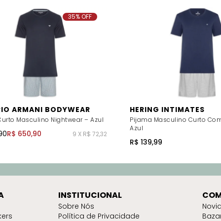
35% OFF
IO ARMANI BODYWEAR
HERING INTIMATES
urto Masculino Nightwear – Azul
Pijama Masculino Curto Co
Azul
90
R$ 650,90
9 X R$ 72,32
R$ 139,99
A
INSTITUCIONAL
COM
Sobre Nós
Novi
kers
Política de Privacidade
Baza