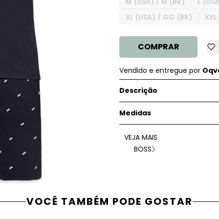
M (USA) / M (BR)
L (USA
XL (USA) / GG (BR)
XXL
COMPRAR
Vendido e entregue por
Oqve
Descrição
Medidas
VEJA MAIS
BOSS
VOCÊ TAMBÉM PODE GOSTAR