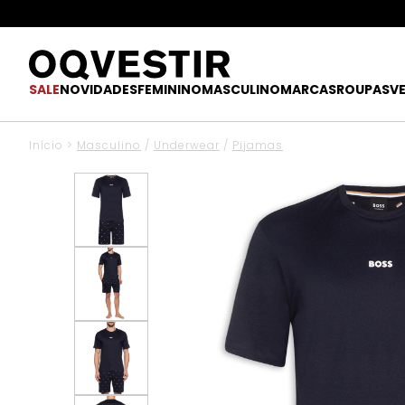
SALE
NOVIDADES
FEMININO
MASCULINO
MARCAS
ROUPAS
V
Início
>
Masculino
/
Underwear
/
Pijamas