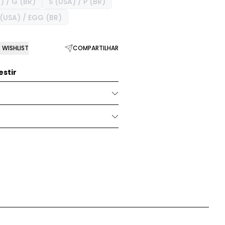
) / G (BR)
S (USA) / P (BR)
 (USA) / EGG (BR)
WISHLIST
COMPARTILHAR
stir