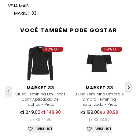
VEJA MAIS
MARKET 33
VOCÊ TAMBÉM PODE GOSTAR
40% OFF
59% OFF
MARKET 33
MARKET 33
Blusa Feminina Em Tricot
Blusa Feminina Ombro A
B
Com Aplicação De
Ombro Feminina
Tachas - Preto
Texturizada - Preto
R$ 249,00
R$ 149,90
R$ 199,00
R$ 80,90
2 X R$ 74,95
1 x R$ 80,90
WISHLIST
WISHLIST