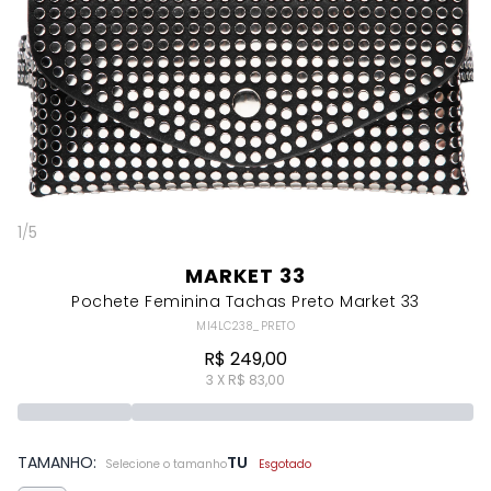
1
/
5
MARKET 33
Pochete Feminina Tachas Preto Market 33
MI4LC238_PRETO
R$ 249,00
3 X R$ 83,00
TAMANHO:
TU
Selecione o tamanho
Esgotado