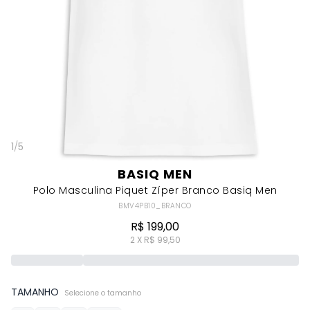
1
/
5
BASIQ MEN
Polo Masculina Piquet Zíper Branco Basiq Men
BMV4PB10_BRANCO
R$ 199,00
2 X R$ 99,50
TAMANHO
Selecione o tamanho