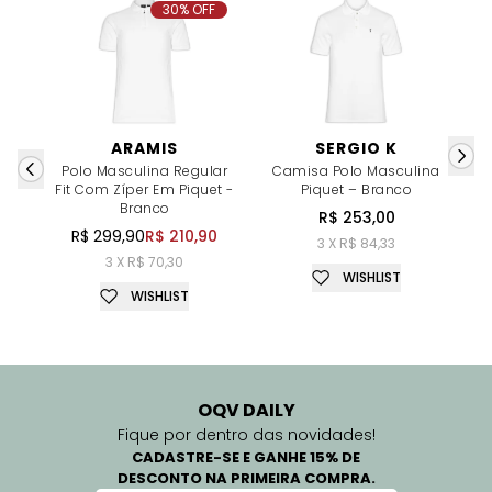
30% OFF
ARAMIS
SERGIO K
Polo Masculina Regular
Camisa Polo Masculina
P
Fit Com Zíper Em Piquet -
Piquet – Branco
P
Branco
R$ 253,00
R$ 299,90
R$ 210,90
3 X R$ 84,33
3 X R$ 70,30
WISHLIST
WISHLIST
OQV DAILY
Fique por dentro das novidades!
CADASTRE-SE E GANHE 15% DE
DESCONTO NA PRIMEIRA COMPRA.