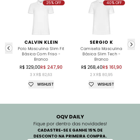
25% OFF
40% OFF
CALVIN KLEIN
SERGIO K
Polo Masculina Slim Fit
Camiseta Masculina
Básica Com Friso -
Básica Slim Tech -
Branco
Branco
O
R$ 329,00
R$ 247,90
R$ 268,40
R$ 161,90
3 X R$ 82,63
2 X R$ 80,95
WISHLIST
WISHLIST
OQV DAILY
Fique por dentro das novidades!
CADASTRE-SE E GANHE 15% DE
DESCONTO NA PRIMEIRA COMPRA.