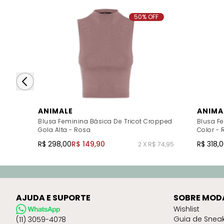
50% OFF
ANIMALE
ANIMA
Blusa Feminina Básica De Tricot Cropped
Blusa Fe
Gola Alta - Rosa
Color - 
R$ 298,00
R$ 149,90
R$ 318,
2 X R$ 74,95
AJUDA E SUPORTE
SOBRE MOD
Wishlist
Guia de Snea
(11) 3059-4078