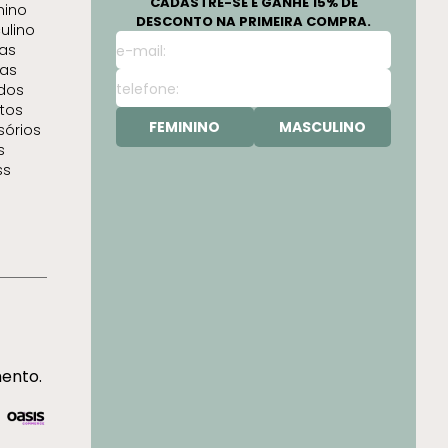
CADASTRE-SE E GANHE 15% DE
nino
DESCONTO NA PRIMEIRA COMPRA.
ulino
as
as
idos
tos
FEMININO
MASCULINO
sórios
s
ss
mento.