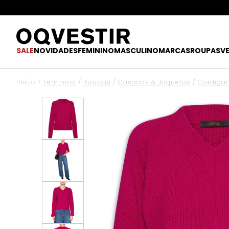
SALE
NOVIDADES
FEMININO
MASCULINO
MARCAS
ROUPAS
V
Início
>
Feminino
/
Roupas
/
Casacos & Jaquetas
/
Cardigan