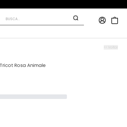
APP
9*
TRA10*
<< Voltar
Tricot Rosa Animale