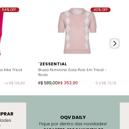
54% OFF
40% OFF
'2ESSENTIAL
 Alta Tricot
Blusa Feminina Gola Polo Em Tricot -
Rosa
R$ 589,00
R$ 353,90
1 x R$ 135,90
5 X R$ 70,78
PRAR
OQV DAILY
dades
Fique por dentro das novidades!
r