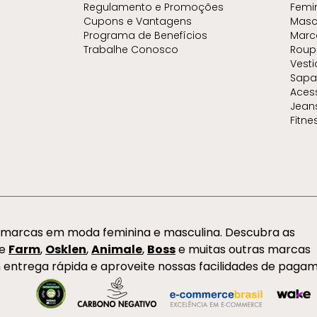
Regulamento e Promoções
Femi
Cupons e Vantagens
Masc
Programa de Benefícios
Marc
Trabalhe Conosco
Roup
Vest
Sapa
Aces
Jean
Fitne
s marcas em moda feminina e masculina. Descubra as
de
Farm
,
Osklen
,
Animale
,
Boss
e muitas outras marcas
 entrega rápida e aproveite nossas facilidades de paga