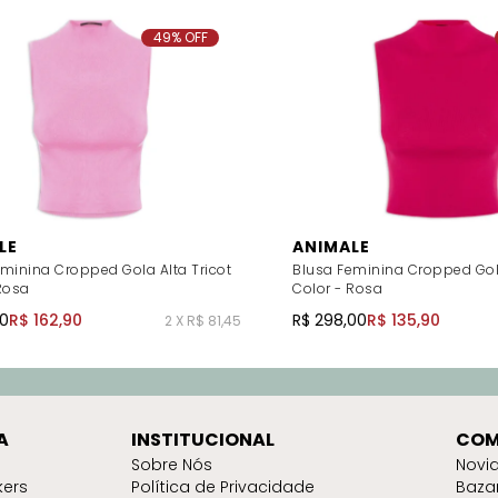
49% OFF
LE
ANIMALE
minina Cropped Gola Alta Tricot
Blusa Feminina Cropped Gola
Rosa
Color - Rosa
00
R$ 162,90
R$ 298,00
R$ 135,90
2 X R$ 81,45
A
INSTITUCIONAL
COM
Sobre Nós
Novi
kers
Política de Privacidade
Baza