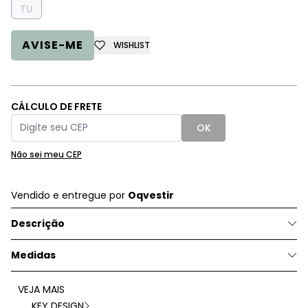
TU
AVISE-ME
WISHLIST
CÁLCULO DE FRETE
OK
Não sei meu CEP
Vendido e entregue por
Oqvestir
Descrição
Medidas
VEJA MAIS
KEY DESIGN