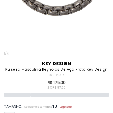
1
/
4
KEY DESIGN
Pulseira Masculina Reynolds De Aço Prata Key Design
6615_PRATA
R$ 175,00
2 X R$ 87,50
TAMANHO:
TU
Selecione o tamanho
Esgotado