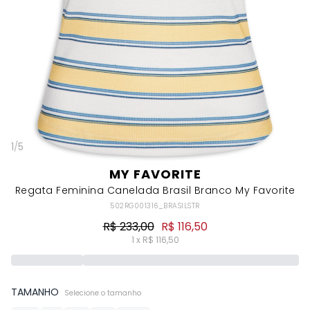
1
/
5
MY FAVORITE
Regata Feminina Canelada Brasil Branco My Favorite
502RG001316_BRASILSTR
R$ 233,00
R$ 116,50
1 x R$ 116,50
TAMANHO
Selecione o tamanho