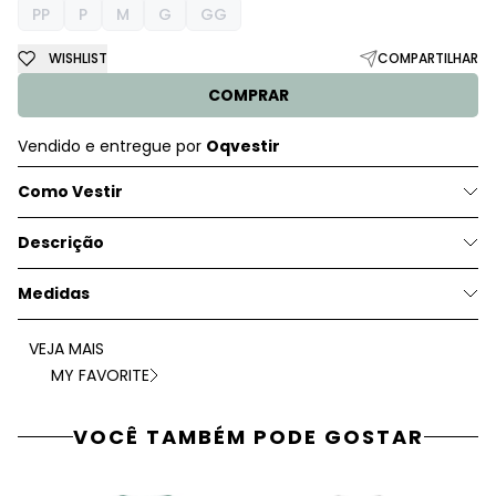
PP
P
M
G
GG
WISHLIST
COMPARTILHAR
COMPRAR
Vendido e entregue por
Oqvestir
Como Vestir
Descrição
Medidas
VEJA MAIS
MY FAVORITE
VOCÊ TAMBÉM PODE GOSTAR