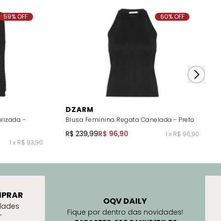
59% OFF
60% OFF
DZARM
rizada -
Blusa Feminina Regata Canelada - Preto
R$ 239,99
R$ 96,90
1 x R$ 96,90
1 x R$ 93,90
PRAR
OQV DAILY
dades
Fique por dentro das novidades!
r