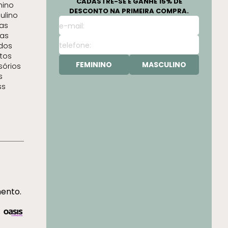
CADASTRE-SE E GANHE 15% DE
nino
DESCONTO NA PRIMEIRA COMPRA.
ulino
as
as
idos
tos
FEMININO
MASCULINO
sórios
s
ss
mento.