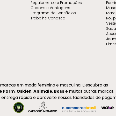
Regulamento e Promoções
Femi
Cupons e Vantagens
Masc
Programa de Benefícios
Marc
Trabalhe Conosco
Roup
Vest
Sapa
Aces
Jean
Fitne
s marcas em moda feminina e masculina. Descubra as
de
Farm
,
Osklen
,
Animale
,
Boss
e muitas outras marcas
 entrega rápida e aproveite nossas facilidades de paga