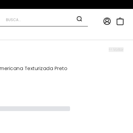
APP
9*
TRA10*
<< Voltar
mericana Texturizada Preto