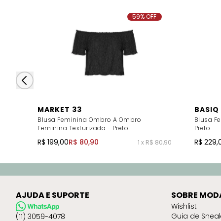
59% OFF
MARKET 33
BASIQ
Blusa Feminina Ombro A Ombro
Blusa F
Feminina Texturizada - Preto
Preto
R$ 199,00
R$ 80,90
R$ 229,
1 x R$ 80,90
AJUDA E SUPORTE
SOBRE MOD
Wishlist
Guia de Snea
(11) 3059-4078