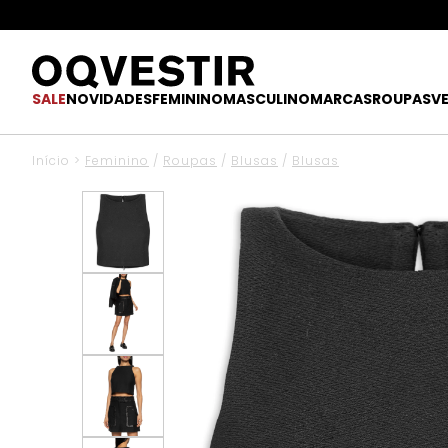
SALE
NOVIDADES
FEMININO
MASCULINO
MARCAS
ROUPAS
V
Início
>
Feminino
/
Roupas
/
Blusas
/
Blusas