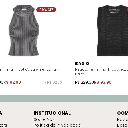
59% OFF
BASIQ
eminina Tricot Cava Americana -
Regata Feminina Tricot Textu
Preto
00
R$ 92,90
R$ 229,00
R$ 93,90
1 x R$ 92,90
A
INSTITUCIONAL
COM
Sobre Nós
Novi
kers
Política de Privacidade
Baza