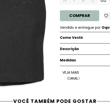
PP
P
M
G
GG
COMPRAR
Vendido e entregue por
Oqve
Como Vestir
Descrição
Medidas
VEJA MAIS
CANAL
VOCÊ TAMBÉM PODE GOSTAR