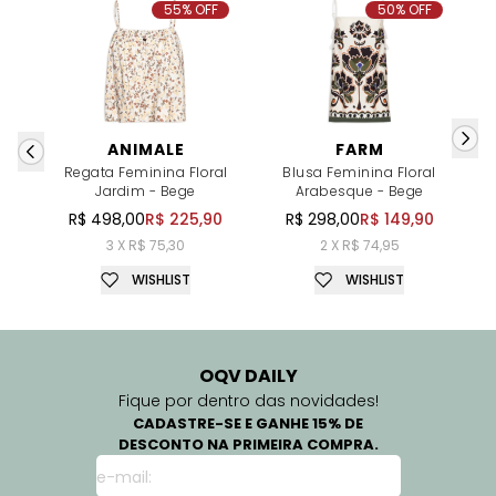
55% OFF
50% OFF
ANIMALE
FARM
Regata Feminina Floral
Blusa Feminina Floral
Jardim - Bege
Arabesque - Bege
R$ 498,00
R$ 225,90
R$ 298,00
R$ 149,90
3 X R$ 75,30
2 X R$ 74,95
WISHLIST
WISHLIST
OQV DAILY
Fique por dentro das novidades!
CADASTRE-SE E GANHE 15% DE
DESCONTO NA PRIMEIRA COMPRA.