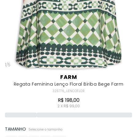
1
/
5
FARM
Regata Feminina Lenço Floral Biriba Bege Farm
325776_LENCOFLOR
R$ 198,00
2 X R$ 99,00
TAMANHO
Selecione o tamanho