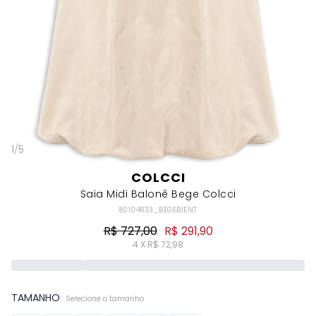
1
/
5
COLCCI
Saia Midi Balonê Bege Colcci
80104833_BEGEBIENT
R$ 727,00
R$ 291,90
4 X R$ 72,98
TAMANHO
Selecione o tamanho