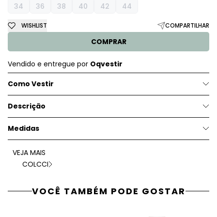
34
36
38
40
42
44
WISHLIST
COMPARTILHAR
COMPRAR
Vendido e entregue por
Oqvestir
Como Vestir
Descrição
Medidas
VEJA MAIS
COLCCI
VOCÊ TAMBÉM PODE GOSTAR