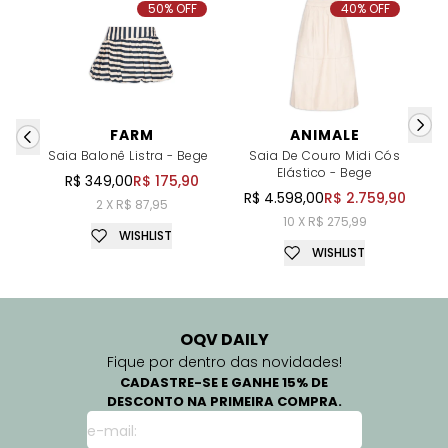
50% OFF
40% OFF
FARM
ANIMALE
Saia Balonê Listra - Bege
Saia De Couro Midi Cós
Elástico - Bege
R$ 349,00
R$ 175,90
R$ 4.598,00
R$ 2.759,90
2 X R$ 87,95
10 X R$ 275,99
WISHLIST
WISHLIST
OQV DAILY
Fique por dentro das novidades!
CADASTRE-SE E GANHE 15% DE
DESCONTO NA PRIMEIRA COMPRA.