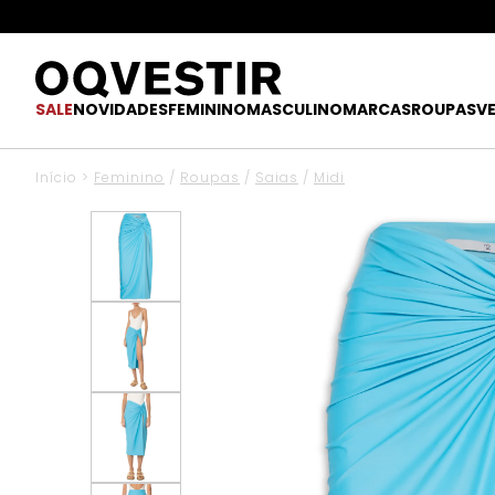
SALE
NOVIDADES
FEMININO
MASCULINO
MARCAS
ROUPAS
V
Início
>
Feminino
/
Roupas
/
Saias
/
Midi