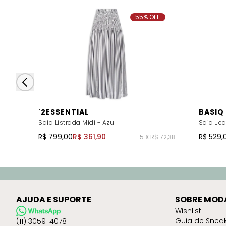
55% OFF
'2ESSENTIAL
BASIQ
Saia Listrada Midi - Azul
Saia Je
R$ 799,00
R$ 361,90
R$ 529,
5 X R$ 72,38
AJUDA E SUPORTE
SOBRE MOD
Wishlist
Guia de Snea
(11) 3059-4078