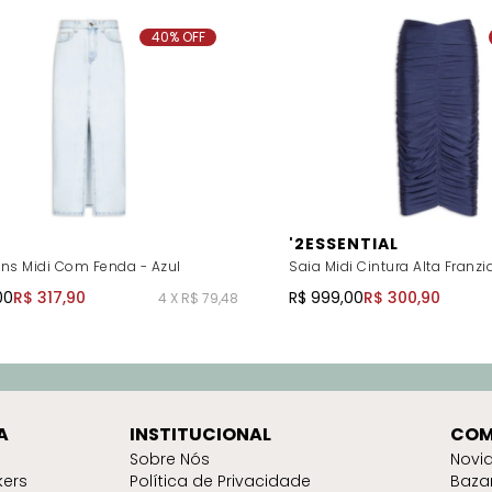
40% OFF
'2ESSENTIAL
ans Midi Com Fenda - Azul
Saia Midi Cintura Alta Franzi
00
R$ 317,90
R$ 999,00
R$ 300,90
4 X R$ 79,48
A
INSTITUCIONAL
COM
Sobre Nós
Novi
kers
Política de Privacidade
Baza