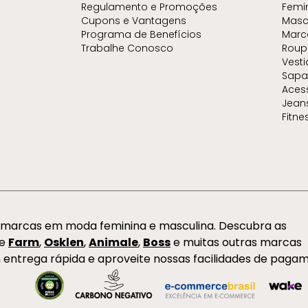
Regulamento e Promoções
Femi
Cupons e Vantagens
Masc
Programa de Benefícios
Marc
Trabalhe Conosco
Roup
Vest
Sapa
Aces
Jean
Fitne
s marcas em moda feminina e masculina. Descubra as
de
Farm
,
Osklen
,
Animale
,
Boss
e muitas outras marcas
 entrega rápida e aproveite nossas facilidades de paga