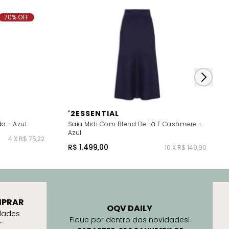
70% OFF
'2ESSENTIAL
da - Azul
Saia Midi Com Blend De Lã E Cashmere -
Azul
4 X R$ 75,22
R$ 1.499,00
10 X R$ 149,90
PRAR
OQV DAILY
dades
Fique por dentro das novidades!
r