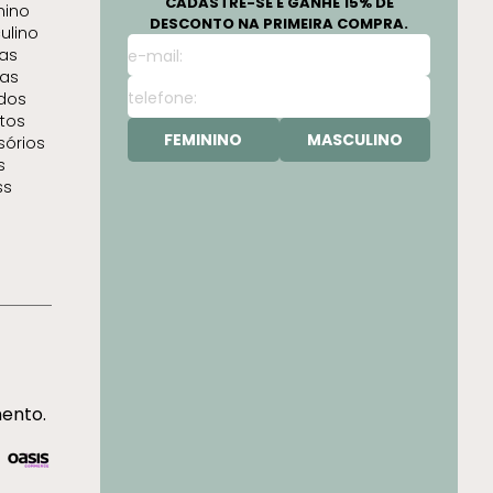
CADASTRE-SE E GANHE 15% DE
nino
DESCONTO NA PRIMEIRA COMPRA.
ulino
as
as
idos
tos
FEMININO
MASCULINO
sórios
s
ss
mento.