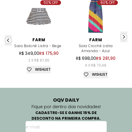
50% OFF
60% OFF
FARM
FARM
Saia Balonê Listra - Bege
Saia Crochê Listra
Amanda - Azul
R$ 349,00
R$ 175,90
R$ 698,00
R$ 281,90
2 X R$ 87,95
4 X R$ 70,48
WISHLIST
WISHLIST
OQV DAILY
Fique por dentro das novidades!
CADASTRE-SE E GANHE 15% DE
DESCONTO NA PRIMEIRA COMPRA.