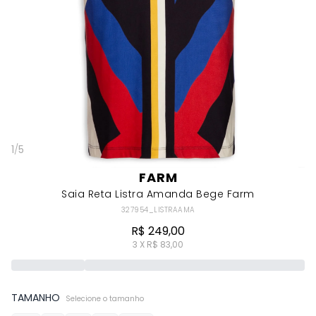
1
/
5
FARM
Saia Reta Listra Amanda Bege Farm
327954_LISTRAAMA
R$ 249,00
3 X R$ 83,00
TAMANHO
Selecione o tamanho