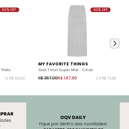
60% OFF
60% OFF
MY FAVORITE THINGS
 Preto
Saia Tricot Super Midi - Cinza
R$ 367,00
R$ 147,90
1 x R$ 132,90
2 X R$ 73,95
PRAR
OQV DAILY
dades
Fique por dentro das novidades!
r