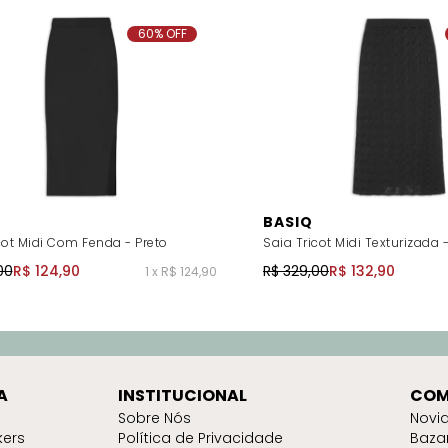
60% OFF
BASIQ
cot Midi Com Fenda - Preto
Saia Tricot Midi Texturizada -
00
R$ 124,90
R$ 329,00
R$ 132,90
1 x R$ 124,90
A
INSTITUCIONAL
COM
Sobre Nós
Novi
kers
Política de Privacidade
Baza