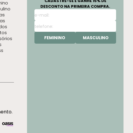
CADASTRE-SE E GANHE 15% DE
nino
DESCONTO NA PRIMEIRA COMPRA.
ulino
as
as
idos
tos
FEMININO
MASCULINO
sórios
s
ss
mento.