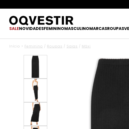
SALE
NOVIDADES
FEMININO
MASCULINO
MARCAS
ROUPAS
V
Início
>
Feminino
/
Roupas
/
Saias
/
Máxi