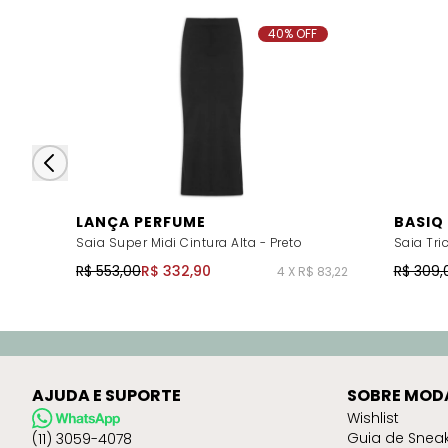
40% OFF
LANÇA PERFUME
BASIQ
Saia Super Midi Cintura Alta - Preto
Saia Tri
R$ 553,00
R$ 332,90
R$ 309,
4 X R$ 83,22
AJUDA E SUPORTE
SOBRE MOD
Wishlist
Guia de Snea
(11) 3059-4078