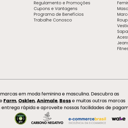
Regulamento e Promoções
Femi
Cupons e Vantagens
Masc
Programa de Benefícios
Marc
Trabalhe Conosco
Roup
Vest
Sapa
Aces
Jean
Fitne
s marcas em moda feminina e masculina. Descubra as
de
Farm
,
Osklen
,
Animale
,
Boss
e muitas outras marcas
 entrega rápida e aproveite nossas facilidades de paga