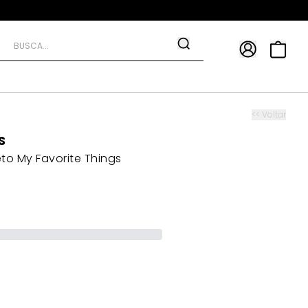
APP
9*
TRA10*
<< Voltar
S
eto My Favorite Things