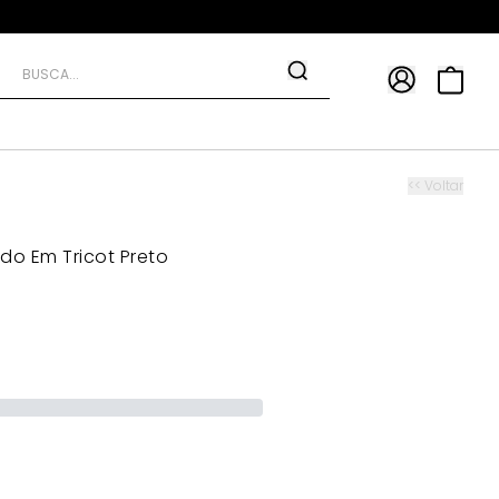
APP
9*
TRA10*
<< Voltar
ado Em Tricot Preto