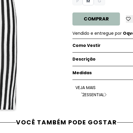
P
M
G
COMPRAR
Vendido e entregue por
Oqve
Como Vestir
Descrição
Medidas
VEJA MAIS
'2ESSENTIAL
VOCÊ TAMBÉM PODE GOSTAR