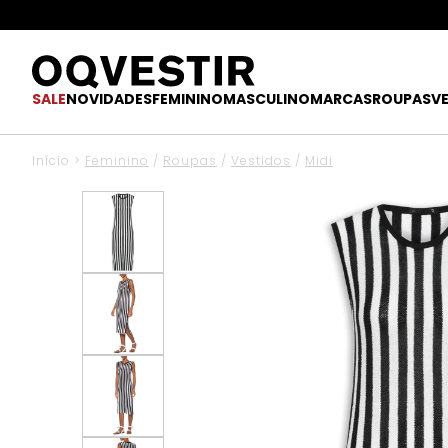
SALE
NOVIDADES
FEMININO
MASCULINO
MARCAS
ROUPAS
V
Início
>
Feminino
/
Roupas
/
Vestidos
/
Midi