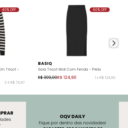
40% OFF
60% OFF
BASIQ
m Tricot -
Saia Tricot Midi Com Fenda - Preto
R$ 309,00
R$ 124,90
1 x R$ 124,90
3 X R$ 75,97
PRAR
OQV DAILY
dades
Fique por dentro das novidades!
r