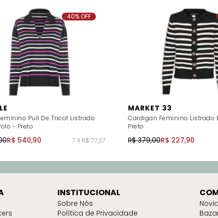
40% OFF
LE
MARKET 33
eminino Pull De Tricot Listrado
Cardigan Feminino Listrado E
olo - Preto
Preto
00
R$ 540,90
R$ 379,00
R$ 227,90
7 X R$ 77,27
A
INSTITUCIONAL
COM
Sobre Nós
Novi
kers
Política de Privacidade
Baza