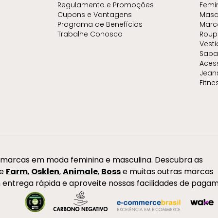
Regulamento e Promoções
Femi
Cupons e Vantagens
Masc
Programa de Benefícios
Marc
Trabalhe Conosco
Roup
Vest
Sapa
Aces
Jean
Fitne
s marcas em moda feminina e masculina. Descubra as
de
Farm
,
Osklen
,
Animale
,
Boss
e muitas outras marcas
 entrega rápida e aproveite nossas facilidades de paga