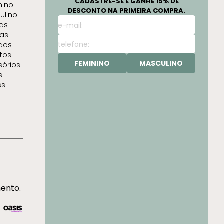
CADASTRE-SE E GANHE 15% DE
nino
DESCONTO NA PRIMEIRA COMPRA.
ulino
as
as
idos
tos
FEMININO
MASCULINO
sórios
s
ss
mento.