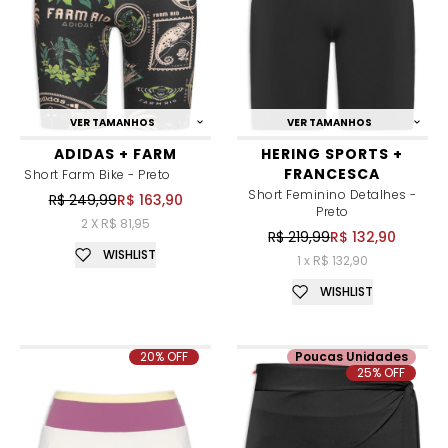
VER TAMANHOS
VER TAMANHOS
ADIDAS + FARM
HERING SPORTS +
FRANCESCA
Short Farm Bike - Preto
Short Feminino Detalhes -
R$ 249,99
R$ 163,90
Preto
2 X R$ 81,95
R$ 219,99
R$ 132,90
WISHLIST
1 x R$ 132,90
WISHLIST
20% OFF
Poucas Unidades
25% OFF