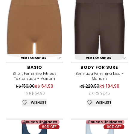
VER TAMANHOS
VER TAMANHOS
BASIQ
BODY FOR SURE
Short Feminino Fitness
Bermuda Feminina Lisa -
Texturizado - Marrom
Marrom
R$ 159,00
R$ 64,90
R$ 229,90
R$ 184,90
1 x R$ 64,90
2 X R$ 92,45
WISHLIST
WISHLIST
Poucas Unidades
Poucas Unidades
60% OFF
60% OFF