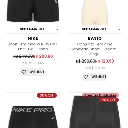
VER TAMANHOS
VER TAMANHOS
NIKE
BASIQ
Short Feminino W NSW Chill
Conjunto Feminino
Knit LTWT - Preto
Canelado Short E Regata -
Bege
R$ 249,99
R$ 200,90
R$ 299,00
R$ 120,90
2 X R$ 100,45
1 x R$ 120,90
WISHLIST
WISHLIST
30% OFF
Poucas Unidades
20% OFF