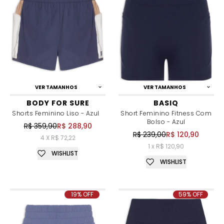
VER TAMANHOS
VER TAMANHOS
BODY FOR SURE
BASIQ
Shorts Feminino Liso - Azul
Short Feminino Fitness Com
Bolso - Azul
R$ 359,90
R$ 288,90
R$ 239,00
R$ 120,90
4 X R$ 72,22
1 x R$ 120,90
WISHLIST
WISHLIST
19% OFF
59% OFF