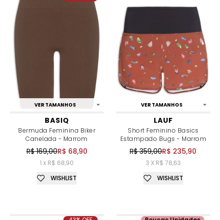
VER TAMANHOS
VER TAMANHOS
BASIQ
LAUF
Bermuda Feminina Biker
Short Feminino Basics
Canelada - Marrom
Estampado Bugs - Marrom
R$ 169,00
R$ 68,90
R$ 359,00
R$ 235,90
1 x R$ 68,90
3 X R$ 78,63
WISHLIST
WISHLIST
43% OFF
Poucas Unidades