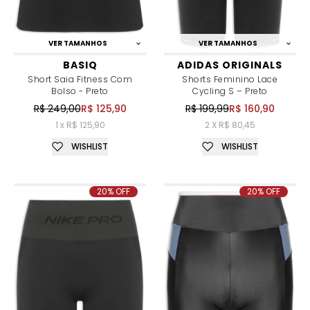
VER TAMANHOS
VER TAMANHOS
BASIQ
ADIDAS ORIGINALS
Short Saia Fitness Com
Shorts Feminino Lace
Bolso - Preto
Cycling S – Preto
R$ 249,00
R$ 125,90
R$ 199,99
R$ 160,90
1 x R$ 125,90
2 X R$ 80,45
WISHLIST
WISHLIST
20% OFF
20% OFF