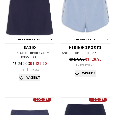
VER TAMANHOS
VER TAMANHOS
BASIQ
HERING SPORTS
Short Saia Fitness Com
Shorts Feminino - Azul
Bolso - Azul
R$ 159,99
R$ 128,90
R$ 249,00
R$ 125,90
1 x R$ 128,90
1 x R$ 125,90
WISHLIST
WISHLIST
20% OFF
49% OFF