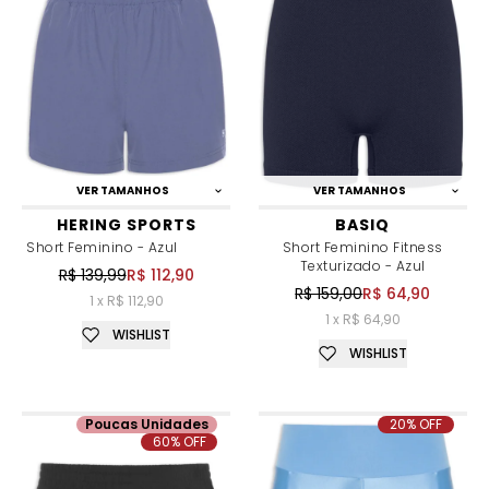
VER TAMANHOS
VER TAMANHOS
HERING SPORTS
BASIQ
Short Feminino - Azul
Short Feminino Fitness
Texturizado - Azul
R$ 139,99
R$ 112,90
R$ 159,00
R$ 64,90
1 x R$ 112,90
1 x R$ 64,90
WISHLIST
WISHLIST
Poucas Unidades
20% OFF
60% OFF