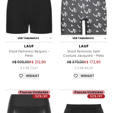
VER TAMANHOS
VER TAMANHOS
LAUF
LAUF
Short Feminino Respiro -
Short Feminino Sem
Preto
Costura Jacquard - Preto
R$ 599,00
R$ 212,90
R$ 379,00
R$ 172,90
3 X R$ 70,97
2 X R$ 86,45
WISHLIST
WISHLIST
Poucas Unidades
Poucas Unidades
50% OFF
50% OFF