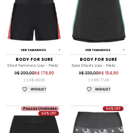
VER TAMANHOS
VER TAMANHOS
BODY FOR SURE
BODY FOR SURE
Short Feminino Liso - Preto
Saia Shorts Lisa - Preto
R$ 299,00
R$ 179,90
R$ 339,00
R$ 154,90
2 X R$ 89,95
2 X R$ 77,45
WISHLIST
WISHLIST
Poucas Unidades
54% OFF
64% OFF