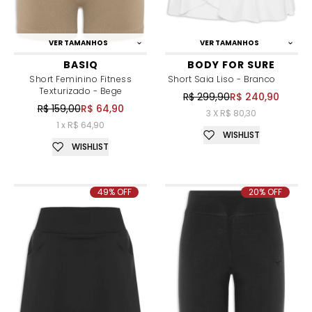
VER TAMANHOS
VER TAMANHOS
BASIQ
BODY FOR SURE
Short Feminino Fitness
Short Saia Liso - Branco
Texturizado - Bege
R$ 299,90
R$ 240,90
R$ 159,00
R$ 64,90
3 X R$ 80,30
1 x R$ 64,90
WISHLIST
WISHLIST
49% OFF
20% OFF