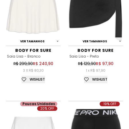
VER TAMANHOS
VER TAMANHOS
BODY FOR SURE
BODY FOR SURE
Saia Lisa - Branco
Saia Lisa - Preto
R$ 299,90
R$ 240,90
R$ 129,90
R$ 97,90
3 X R$ 80,30
1 x R$ 97,90
WISHLIST
WISHLIST
Poucas Unidades
19% OFF
20% OFF