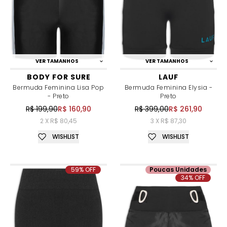
VER TAMANHOS
VER TAMANHOS
BODY FOR SURE
LAUF
Bermuda Feminina Lisa Pop
Bermuda Feminina Elysia -
- Preto
Preto
R$ 199,90
R$ 160,90
R$ 399,00
R$ 261,90
2 X R$ 80,45
3 X R$ 87,30
WISHLIST
WISHLIST
59% OFF
Poucas Unidades
34% OFF