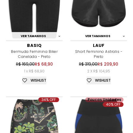
VER TAMANHOS
VER TAMANHOS
BASIQ
LAUF
Bermuda Feminina Biker
Short Feminino Astralis -
Canelada - Preto
Preto
R$ 169,00
R$ 68,90
R$ 319,00
R$ 209,90
1 x R$ 68,90
2 X R$ 104,95
WISHLIST
WISHLIST
34% OFF
Poucas Unidades
40% OFF