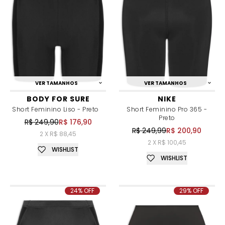
VER TAMANHOS
VER TAMANHOS
BODY FOR SURE
NIKE
Short Feminino Liso - Preto
Short Feminino Pro 365 -
Preto
R$ 249,90
R$ 176,90
R$ 249,99
R$ 200,90
2 X R$ 88,45
2 X R$ 100,45
WISHLIST
WISHLIST
24% OFF
29% OFF