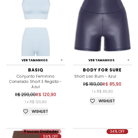
VER TAMANHOS
VER TAMANHOS
BASIQ
BODY FOR SURE
Conjunto Feminino
Short Liso Burn - Azul
Canelado Short E Regata -
R$ 169,00
R$ 85,90
Azul
1 x R$ 85,90
R$ 299,00
R$ 120,90
WISHLIST
1 x R$ 120,90
WISHLIST
Poucas Unidades
34% OFF
59% OFF