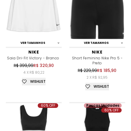
VER TAMANHOS
VER TAMANHOS
NIKE
NIKE
Saia Dri-Fit Victory - Branco
Short Feminino Nike Pro 5 -
Preto
R$ 399,99
R$ 320,90
R$ 229,99
R$ 185,90
4 X R$ 80,22
2 X R$ 92,95
WISHLIST
WISHLIST
60% OFF
Poucas Unidades
60% OFF