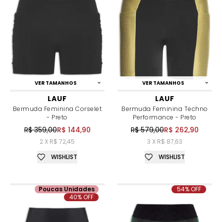
VER TAMANHOS
VER TAMANHOS
LAUF
LAUF
Bermuda Feminina Corselet
Bermuda Feminina Techno
- Preto
Performance - Preto
R$ 359,00
R$ 144,90
R$ 579,00
R$ 262,90
2 X R$ 72,45
3 X R$ 87,63
WISHLIST
WISHLIST
Poucas Unidades
54% OFF
40% OFF