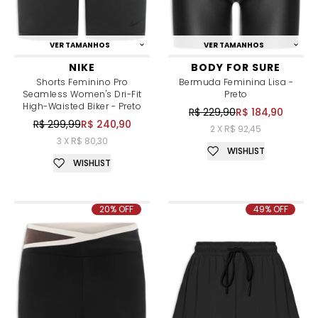
VER TAMANHOS
VER TAMANHOS
NIKE
BODY FOR SURE
Shorts Feminino Pro
Bermuda Feminina Lisa -
Seamless Women's Dri-Fit
Preto
High-Waisted Biker - Preto
R$ 229,90
R$ 184,90
R$ 299,99
R$ 240,90
2 X R$ 92,45
3 X R$ 80,30
WISHLIST
WISHLIST
20% OFF
49% OFF