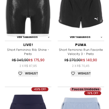
VER TAMANHOS
VER TAMANHOS
LIVE!
PUMA
Short Feminino Rib Shine -
Short Feminino Run Favorite
Preto
Velocity 3 - Preto
R$ 349,90
R$ 175,90
R$ 279,90
R$ 140,90
2 X R$ 87,95
2 X R$ 70,45
WISHLIST
WISHLIST
49% OFF
Poucas Unidades
19% OFF