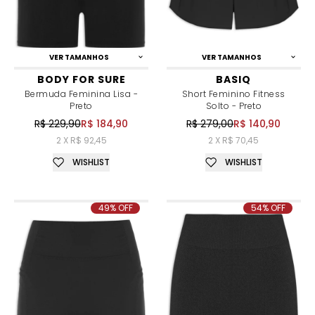
VER TAMANHOS
VER TAMANHOS
BODY FOR SURE
BASIQ
Bermuda Feminina Lisa -
Short Feminino Fitness
Preto
Solto - Preto
R$ 229,90
R$ 184,90
R$ 279,00
R$ 140,90
2 X R$ 92,45
2 X R$ 70,45
WISHLIST
WISHLIST
49% OFF
54% OFF