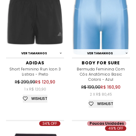
VER TAMANHOS
VER TAMANHOS
ADIDAS
BODY FOR SURE
Short Feminino Run Icon 3
Bermuda Feminina Com
Listras - Preto
Cós Anatômico Basic
Colors - Azul
R$ 299,99
R$ 120,90
R$ 199,90
R$ 160,90
1 x R$ 120,90
2 X R$ 80,45
WISHLIST
WISHLIST
34% OFF
Poucas Unidades
49% OFF