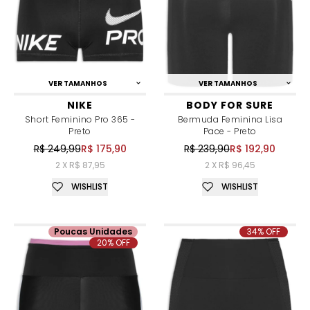
VER TAMANHOS
VER TAMANHOS
NIKE
BODY FOR SURE
Short Feminino Pro 365 -
Bermuda Feminina Lisa
Preto
Pace - Preto
R$ 249,99
R$ 175,90
R$ 239,90
R$ 192,90
2 X R$ 87,95
2 X R$ 96,45
WISHLIST
WISHLIST
Poucas Unidades
34% OFF
20% OFF