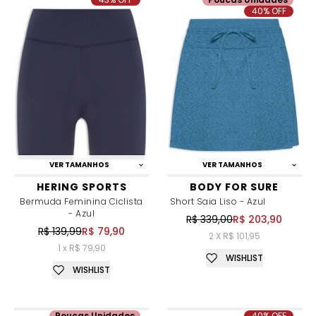
40% OFF
VER TAMANHOS
VER TAMANHOS
HERING SPORTS
BODY FOR SURE
Bermuda Feminina Ciclista
Short Saia Liso - Azul
- Azul
R$ 339,00
R$ 203,90
R$ 139,99
R$ 79,90
2 X R$ 101,95
1 x R$ 79,90
WISHLIST
WISHLIST
Poucas Unidades
40% OFF