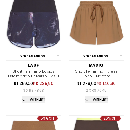
VER TAMANHOS
VER TAMANHOS
LAUF
BASIQ
Short Feminino Basics
Short Feminino Fitness
Estampado Universo - Azul
Solto - Marrom
R$ 359,00
R$ 235,90
R$ 279,00
R$ 140,90
3 X R$ 78,63
2 X R$ 70,45
WISHLIST
WISHLIST
59% OFF
20% OFF