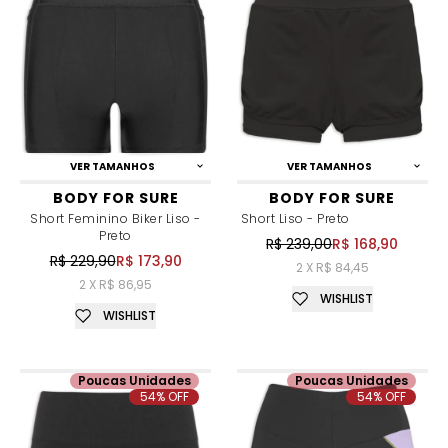
VER TAMANHOS
VER TAMANHOS
BODY FOR SURE
BODY FOR SURE
Short Feminino Biker Liso -
Short Liso - Preto
Preto
R$ 239,00
R$ 168,90
R$ 229,90
R$ 173,90
2 X R$ 84,45
2 X R$ 86,95
WISHLIST
WISHLIST
Poucas Unidades
Poucas Unidades
54% OFF
54% OFF