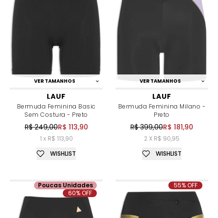
VER TAMANHOS
VER TAMANHOS
LAUF
LAUF
Bermuda Feminina Basic
Bermuda Feminina Milano -
Sem Costura - Preto
Preto
R$ 249,00
R$ 113,90
R$ 399,00
R$ 181,90
1 x R$ 113,90
2 X R$ 90,95
WISHLIST
WISHLIST
Poucas Unidades
55% OFF
60% OFF