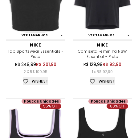
VER TAMANHOS
VER TAMANHOS
NIKE
NIKE
Top Sportswear Essentials -
Camiseta Feminina NSW
Preto
Essential - Preto
R$ 249,99
R$ 201,90
R$ 129,99
R$ 92,90
2 X R$ 100,95
1 x R$ 92,90
WISHLIST
WISHLIST
Poucas Unidades
Poucas Unidades
55% OFF
60% OFF