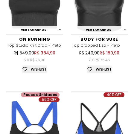
VER TAMANHOS
VER TAMANHOS
ON RUNNING
BODY FOR SURE
Top Studio Knit Crop - Preto
Top Cropped Liso - Preto
R$ 549,00
R$ 384,90
R$ 249,90
R$ 150,90
5 X R$ 76,98
2 X R$ 75,45
WISHLIST
WISHLIST
Poucas Unidades
40% OFF
59% OFF