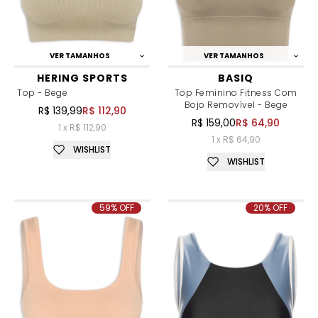
VER TAMANHOS
VER TAMANHOS
HERING SPORTS
BASIQ
Top - Bege
Top Feminino Fitness Com
Bojo Removível - Bege
R$ 139,99
R$ 112,90
R$ 159,00
R$ 64,90
1 x R$ 112,90
1 x R$ 64,90
WISHLIST
WISHLIST
59% OFF
20% OFF