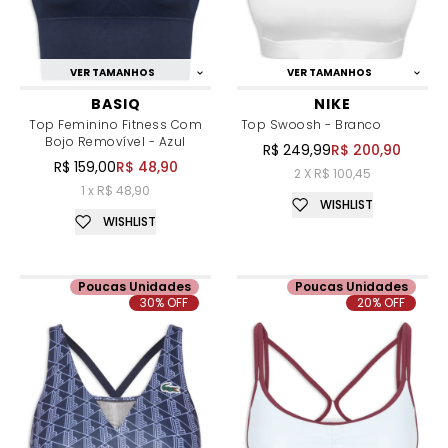
VER TAMANHOS
VER TAMANHOS
BASIQ
NIKE
Top Feminino Fitness Com
Top Swoosh - Branco
Bojo Removível - Azul
R$ 249,99
R$ 200,90
R$ 159,00
R$ 48,90
2 X R$ 100,45
1 x R$ 48,90
WISHLIST
WISHLIST
Poucas Unidades
Poucas Unidades
30% OFF
20% OFF