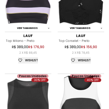
VER TAMANHOS
VER TAMANHOS
LAUF
LAUF
Top Milano - Preto
Top Corselet - Preto
R$ 389,00
R$ 176,90
R$ 389,00
R$ 156,90
2 X R$ 88,45
2 X R$ 78,45
WISHLIST
WISHLIST
Poucas Unidades
Poucas Unidades
30% OFF
40% OFF