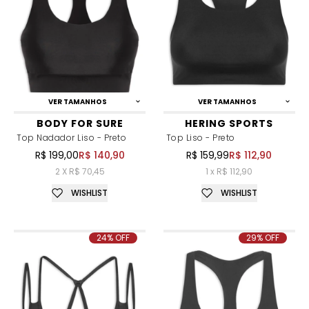
VER TAMANHOS
VER TAMANHOS
BODY FOR SURE
HERING SPORTS
Top Nadador Liso - Preto
Top Liso - Preto
R$ 199,00
R$ 140,90
R$ 159,99
R$ 112,90
2 X R$ 70,45
1 x R$ 112,90
WISHLIST
WISHLIST
24% OFF
29% OFF