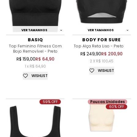
VER TAMANHOS
VER TAMANHOS
BASIQ
BODY FOR SURE
Top Feminino Fitness Com
Top Alça Reta Liso - Preto
Bojo Removível - Preto
R$ 249,90
R$ 200,90
R$ 159,00
R$ 64,90
2 X R$ 100,45
1 x R$ 64,90
WISHLIST
WISHLIST
59% OFF
Poucas Unidades
60% OFF