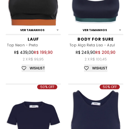
VER TAMANHOS
VER TAMANHOS
LAUF
BODY FOR SURE
Top Neon - Preto
Top Alça Reta Liso - Azul
R$ 439,00
R$ 199,90
R$ 249,90
R$ 200,90
2 X R$ 99,95
2 X R$ 100,45
WISHLIST
WISHLIST
50% OFF
50% OFF