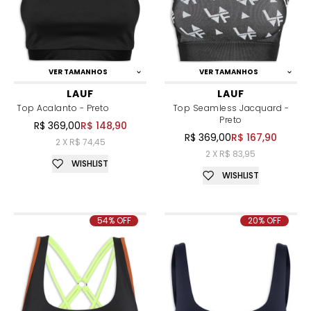
VER TAMANHOS
VER TAMANHOS
LAUF
LAUF
Top Acalanto - Preto
Top Seamless Jacquard -
Preto
R$ 369,00
R$ 148,90
R$ 369,00
R$ 167,90
2 X R$ 74,45
2 X R$ 83,95
WISHLIST
WISHLIST
54% OFF
20% OFF