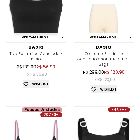
VER TAMANHOS
VER TAMANHOS
BASIQ
BASIQ
Top Poliamida Canelado -
Conjunto Feminino
Preto
Canelado Short E Regata -
Bege
R$ 139,00
R$ 56,90
R$ 299,00
R$ 120,90
1 x R$ 56,90
1 x R$ 120,90
WISHLIST
WISHLIST
Poucas Unidades
34% OFF
20% OFF