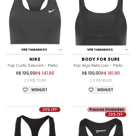
VER TAMANHOS
VER TAMANHOS
NIKE
BODY FOR SURE
Top Curto Swoosh - Preto
Top Alça Reta Liso - Preto
R$ 199,99
R$ 141,90
R$ 199,90
R$ 161,90
2 X R$ 70,95
2 X R$ 80,95
WISHLIST
WISHLIST
29% OFF
Poucas Unidades
29% OFF