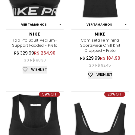
VER TAMANHOS
VER TAMANHOS
NIKE
NIKE
Top Pro Scult Medium-
Camiseta Feminina
Support Padded - Preto
Sportswear Chill Knit
Cropped - Preto
R$ 329,99
R$ 264,90
R$ 229,99
R$ 184,90
3 X R$ 88,30
2 X R$ 92,45
WISHLIST
WISHLIST
59% OFF
20% OFF