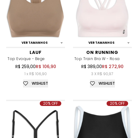
VER TAMANHOS
VER TAMANHOS
LAUF
ON RUNNING
Top Evoque - Bege
Top Train Bra W - Rosa
R$ 259,00
R$ 106,90
R$ 389,00
R$ 272,90
1 x R$ 106,90
3 X R$ 90,97
WISHLIST
WISHLIST
20% OFF
20% OFF