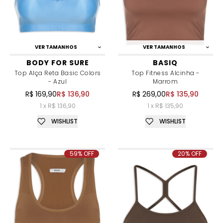
VER TAMANHOS
VER TAMANHOS
BODY FOR SURE
BASIQ
Top Alça Reta Basic Colors
Top Fitness Alcinha -
- Azul
Marrom
R$ 169,90
R$ 136,90
R$ 269,00
R$ 135,90
1 x R$ 136,90
1 x R$ 135,90
WISHLIST
WISHLIST
59% OFF
20% OFF