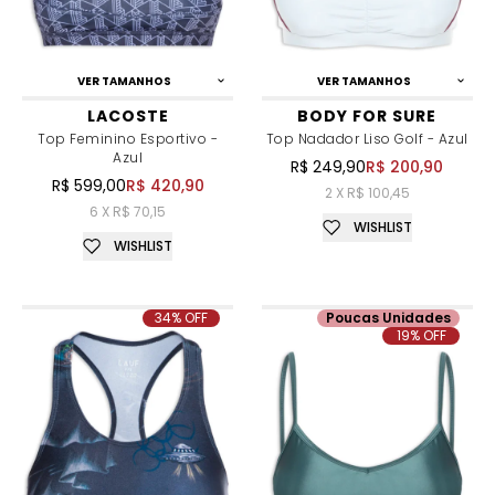
VER TAMANHOS
VER TAMANHOS
LACOSTE
BODY FOR SURE
Top Feminino Esportivo -
Top Nadador Liso Golf - Azul
Azul
R$ 249,90
R$ 200,90
R$ 599,00
R$ 420,90
2 X R$ 100,45
6 X R$ 70,15
WISHLIST
WISHLIST
34% OFF
Poucas Unidades
19% OFF