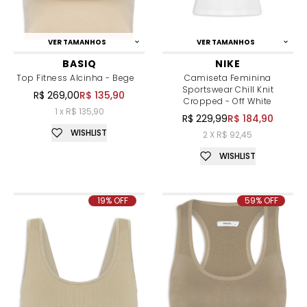
VER TAMANHOS
VER TAMANHOS
BASIQ
NIKE
Top Fitness Alcinha - Bege
Camiseta Feminina
Sportswear Chill Knit
R$ 269,00
R$ 135,90
Cropped - Off White
1 x R$ 135,90
R$ 229,99
R$ 184,90
WISHLIST
2 X R$ 92,45
WISHLIST
19% OFF
59% OFF