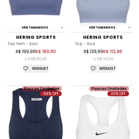
VER TAMANHOS
VER TAMANHOS
HERING SPORTS
HERING SPORTS
Top Fem - Azul
Top - Azul
R$ 199,99
R$ 160,90
R$ 139,99
R$ 112,90
2 X R$ 80,45
1 x R$ 112,90
WISHLIST
WISHLIST
Poucas Unidades
Poucas Unidades
69% OFF
20% OFF