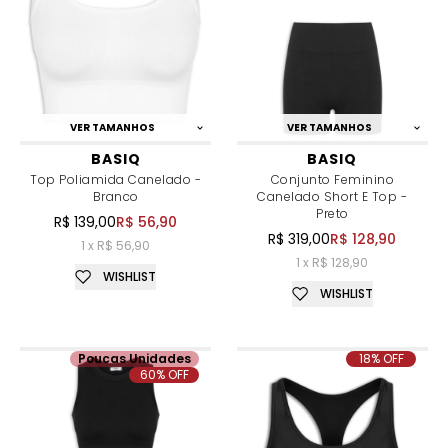
VER TAMANHOS
VER TAMANHOS
BASIQ
BASIQ
Top Poliamida Canelado -
Conjunto Feminino
Branco
Canelado Short E Top -
Preto
R$ 139,00
R$ 56,90
R$ 319,00
R$ 128,90
1 x R$ 56,90
1 x R$ 128,90
WISHLIST
WISHLIST
Poucas Unidades
18% OFF
60% OFF