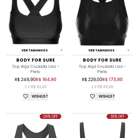
VER TAMANHOS
VER TAMANHOS
BODY FOR SURE
BODY FOR SURE
Top Alça Cruzada Liso -
Top Alça Cruzada Liso -
Preto
Preto
R$ 249,90
R$ 164,90
R$ 229,00
R$ 173,90
2 X R$ 82,45
2 X R$ 86,95
WISHLIST
WISHLIST
29% OFF
19% OFF