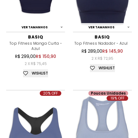
VER TAMANHOS
VER TAMANHOS
BASIQ
BASIQ
Top Fitness Manga Curta -
Top Fitness Nadador - Azul
Azul
R$ 289,00
R$ 145,90
R$ 299,00
R$ 150,90
2 X R$ 72,95
2 X R$ 75,45
WISHLIST
WISHLIST
20% OFF
Poucas Unidades
19% OFF