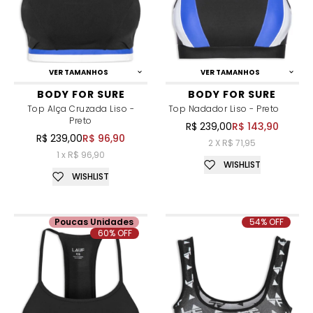
VER TAMANHOS
VER TAMANHOS
BODY FOR SURE
BODY FOR SURE
Top Alça Cruzada Liso -
Top Nadador Liso - Preto
Preto
R$ 239,00
R$ 143,90
R$ 239,00
R$ 96,90
2 X R$ 71,95
1 x R$ 96,90
WISHLIST
WISHLIST
Poucas Unidades
54% OFF
60% OFF