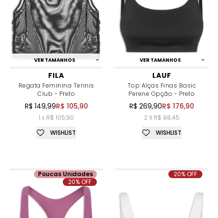
VER TAMANHOS
VER TAMANHOS
FILA
LAUF
Regata Feminina Tennis
Top Alças Finas Basic
Club - Preto
Perene Opção - Preto
R$ 149,99
R$ 105,90
R$ 269,90
R$ 176,90
1 x R$ 105,90
2 X R$ 88,45
WISHLIST
WISHLIST
Poucas Unidades
20% OFF
20% OFF