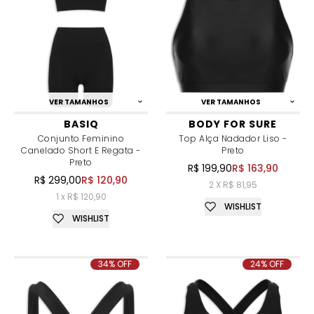
VER TAMANHOS
VER TAMANHOS
BASIQ
BODY FOR SURE
Conjunto Feminino
Top Alça Nadador Liso -
Canelado Short E Regata -
Preto
Preto
R$ 199,90
R$ 163,90
R$ 299,00
R$ 120,90
2 X R$ 81,95
1 x R$ 120,90
WISHLIST
WISHLIST
34% OFF
24% OFF