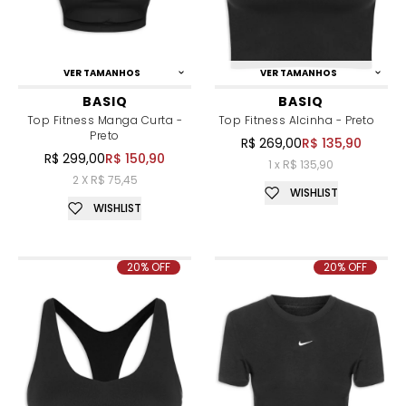
VER TAMANHOS
VER TAMANHOS
BASIQ
BASIQ
Top Fitness Manga Curta -
Top Fitness Alcinha - Preto
Preto
R$ 269,00
R$ 135,90
R$ 299,00
R$ 150,90
1 x R$ 135,90
2 X R$ 75,45
WISHLIST
WISHLIST
20% OFF
20% OFF