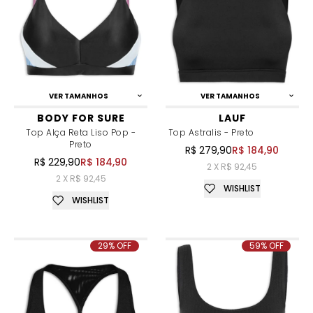
VER TAMANHOS
VER TAMANHOS
BODY FOR SURE
LAUF
Top Alça Reta Liso Pop -
Top Astralis - Preto
Preto
R$ 279,90
R$ 184,90
R$ 229,90
R$ 184,90
2 X R$ 92,45
2 X R$ 92,45
WISHLIST
WISHLIST
29% OFF
59% OFF