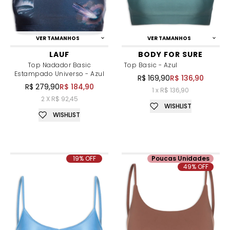
VER TAMANHOS
VER TAMANHOS
LAUF
BODY FOR SURE
Top Nadador Basic
Top Basic - Azul
Estampado Universo - Azul
R$ 169,90
R$ 136,90
R$ 279,90
R$ 184,90
1 x R$ 136,90
2 X R$ 92,45
WISHLIST
WISHLIST
19% OFF
Poucas Unidades
49% OFF