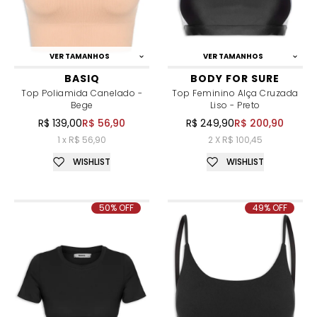
VER TAMANHOS
VER TAMANHOS
BASIQ
BODY FOR SURE
Top Poliamida Canelado -
Top Feminino Alça Cruzada
Bege
Liso - Preto
R$ 139,00
R$ 56,90
R$ 249,90
R$ 200,90
1 x R$ 56,90
2 X R$ 100,45
WISHLIST
WISHLIST
50% OFF
49% OFF