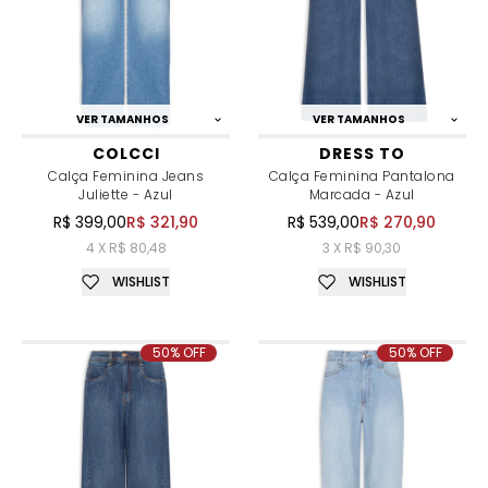
VER TAMANHOS
VER TAMANHOS
COLCCI
DRESS TO
Calça Feminina Jeans
Calça Feminina Pantalona
Juliette - Azul
Marcada - Azul
R$ 399,00
R$ 321,90
R$ 539,00
R$ 270,90
4 X R$ 80,48
3 X R$ 90,30
WISHLIST
WISHLIST
50% OFF
50% OFF