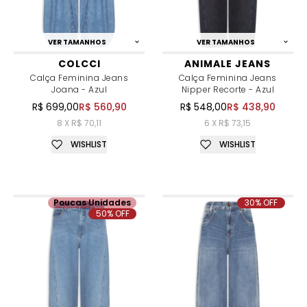
VER TAMANHOS
VER TAMANHOS
COLCCI
ANIMALE JEANS
Calça Feminina Jeans
Calça Feminina Jeans
Joana - Azul
Nipper Recorte - Azul
R$ 699,00
R$ 560,90
R$ 548,00
R$ 438,90
8 X R$ 70,11
6 X R$ 73,15
WISHLIST
WISHLIST
Poucas Unidades
30% OFF
50% OFF