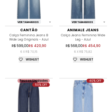
VER TAMANHOS
VER TAMANHOS
CANTÃO
ANIMALE JEANS
Calça Feminina Jeans B
Calça Jeans Feminina Wide
Wide Leg Originals - Azul
Leg - Azul
R$ 599,00
R$ 420,90
R$ 568,00
R$ 454,90
6 X R$ 70,15
6 X R$ 75,82
WISHLIST
WISHLIST
Poucas Unidades
40% OFF
50% OFF