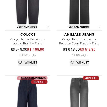
VER TAMANHOS
VER TAMANHOS
COLCCI
ANIMALE JEANS
Calça Jeans Feminina
Calça Feminina Jeans
Joana Barril – Preto
Recorte Com Prega - Preto
R$ 549,00
R$ 468,90
R$ 648,00
R$ 518,90
6 X R$ 78,15
7 X R$ 74,13
WISHLIST
WISHLIST
Poucas Unidades
40% OFF
40% OFF