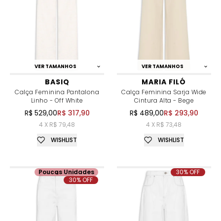
VER TAMANHOS
VER TAMANHOS
BASIQ
MARIA FILÓ
Calça Feminina Pantalona
Calça Feminina Sarja Wide
Linho - Off White
Cintura Alta - Bege
R$ 529,00
R$ 317,90
R$ 489,00
R$ 293,90
4 X R$ 79,48
4 X R$ 73,48
WISHLIST
WISHLIST
Poucas Unidades
30% OFF
30% OFF