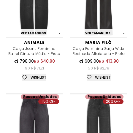
VER TAMANHOS
VER TAMANHOS
ANIMALE
MARIA FILÓ
Calça Jeans Feminina
Calça Feminina Sarja Wide
Barrel Cintura Média - Preto
Resinada Alfaiataria - Preto
R$ 798,00
R$ 640,90
R$ 689,00
R$ 413,90
9 X R$ 71,21
5 X R$ 82,78
WISHLIST
WISHLIST
Poucas Unidades
Poucas Unidades
15% OFF
20% OFF