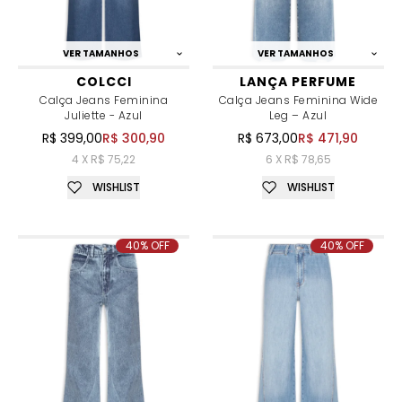
VER TAMANHOS
VER TAMANHOS
COLCCI
LANÇA PERFUME
Calça Jeans Feminina
Calça Jeans Feminina Wide
Juliette - Azul
Leg – Azul
R$ 399,00
R$ 300,90
R$ 673,00
R$ 471,90
4 X R$ 75,22
6 X R$ 78,65
WISHLIST
WISHLIST
40% OFF
40% OFF