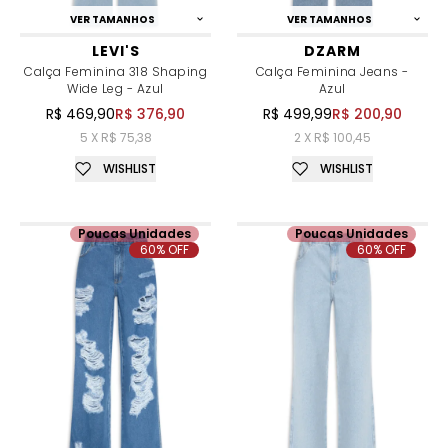
VER TAMANHOS
VER TAMANHOS
LEVI'S
DZARM
Calça Feminina 318 Shaping
Calça Feminina Jeans -
Wide Leg - Azul
Azul
R$ 469,90
R$ 376,90
R$ 499,99
R$ 200,90
5 X R$ 75,38
2 X R$ 100,45
WISHLIST
WISHLIST
Poucas Unidades
Poucas Unidades
60% OFF
60% OFF