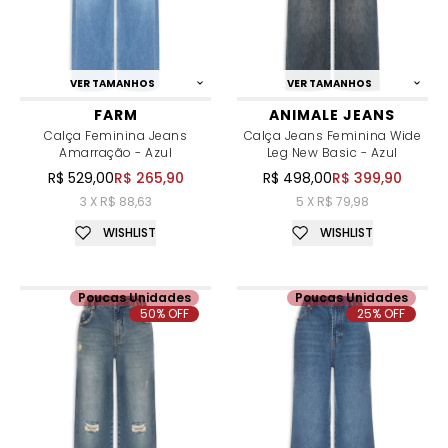
VER TAMANHOS
VER TAMANHOS
FARM
ANIMALE JEANS
Calça Feminina Jeans
Calça Jeans Feminina Wide
Amarração - Azul
Leg New Basic - Azul
R$ 529,00
R$ 265,90
R$ 498,00
R$ 399,90
3 X R$ 88,63
5 X R$ 79,98
WISHLIST
WISHLIST
Poucas Unidades
Poucas Unidades
50% OFF
25% OFF