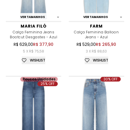
VER TAMANHOS
VER TAMANHOS
MARIA FILÓ
FARM
Calça Feminina Jeans
Calça Feminina Balloon
Bootcut Desgastes - Azul
Jeans - Azul
R$ 629,00
R$ 377,90
R$ 529,00
R$ 265,90
5 X R$ 75,58
3 X R$ 88,63
WISHLIST
WISHLIST
Poucas Unidades
30% OFF
25% OFF