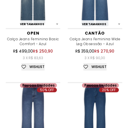
VER TAMANHOS
VER TAMANHOS
OPEN
CANTÃO
Calça Jeans Feminina Basic
Calça Jeans Feminina Wide
Comfort - Azul
Leg Obsessão - Azul
R$ 499,00
R$ 250,90
R$ 359,00
R$ 270,90
3 X R$ 83,63
3 X R$ 90,30
WISHLIST
WISHLIST
Poucas Unidades
Poucas Unidades
50% OFF
20% OFF