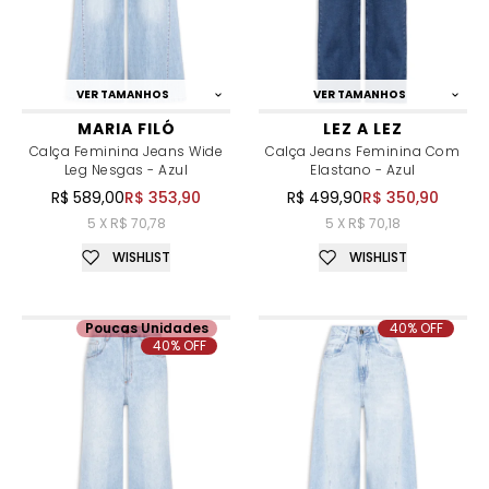
VER TAMANHOS
VER TAMANHOS
MARIA FILÓ
LEZ A LEZ
Calça Feminina Jeans Wide
Calça Jeans Feminina Com
Leg Nesgas - Azul
Elastano - Azul
R$ 589,00
R$ 353,90
R$ 499,90
R$ 350,90
5 X R$ 70,78
5 X R$ 70,18
WISHLIST
WISHLIST
Poucas Unidades
40% OFF
40% OFF