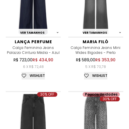
VER TAMANHOS
VER TAMANHOS
LANÇA PERFUME
MARIA FILÓ
Calça Feminina Jeans
Calça Feminina Jeans Mini
Palazzo Cintura Média - Azul
Wides Bigodes - Preto
R$ 723,00
R$ 434,90
R$ 589,00
R$ 353,90
6 X R$ 72,48
5 X R$ 70,78
WISHLIST
WISHLIST
30% OFF
Poucas Unidades
30% OFF