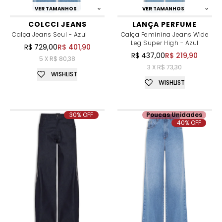
VER TAMANHOS
VER TAMANHOS
COLCCI JEANS
LANÇA PERFUME
Calça Jeans Seul - Azul
Calça Feminina Jeans Wide
Leg Super High - Azul
R$ 729,00
R$ 401,90
R$ 437,00
R$ 219,90
5 X R$ 80,38
3 X R$ 73,30
WISHLIST
WISHLIST
30% OFF
Poucas Unidades
40% OFF