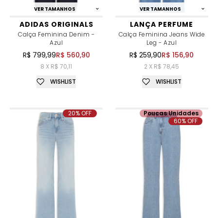
VER TAMANHOS
VER TAMANHOS
ADIDAS ORIGINALS
LANÇA PERFUME
Calça Feminina Denim -
Calça Feminina Jeans Wide
Azul
Leg - Azul
R$ 799,99
R$ 560,90
R$ 259,90
R$ 156,90
8 X R$ 70,11
2 X R$ 78,45
WISHLIST
WISHLIST
20% OFF
Poucas Unidades
60% OFF