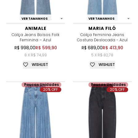
VER TAMANHOS
VER TAMANHOS
ANIMALE
MARIA FILÓ
Calça Jeans Bolsos Folk
Calça Feminina Jeans
Feminina – Azul
Costura Deslocada - Azul
R$ 998,00
R$ 599,90
R$ 689,00
R$ 413,90
8 X R$ 74,99
5 X R$ 82,78
WISHLIST
WISHLIST
Poucas Unidades
Poucas Unidades
20% OFF
20% OFF