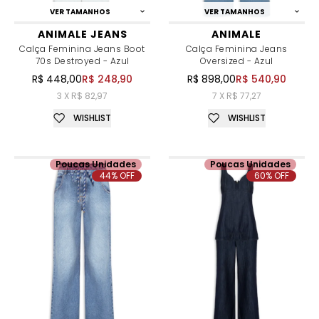
VER TAMANHOS
VER TAMANHOS
ANIMALE JEANS
ANIMALE
Calça Feminina Jeans Boot
Calça Feminina Jeans
70s Destroyed - Azul
Oversized - Azul
R$ 448,00
R$ 248,90
R$ 898,00
R$ 540,90
3 X R$ 82,97
7 X R$ 77,27
WISHLIST
WISHLIST
Poucas Unidades
Poucas Unidades
44% OFF
60% OFF