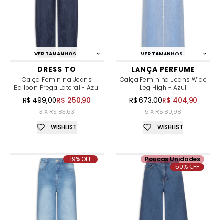
VER TAMANHOS
VER TAMANHOS
DRESS TO
LANÇA PERFUME
Calça Feminina Jeans
Calça Feminina Jeans Wide
Balloon Prega Lateral - Azul
Leg High - Azul
R$ 499,00
R$ 250,90
R$ 673,00
R$ 404,90
3 X R$ 83,63
5 X R$ 80,98
WISHLIST
WISHLIST
19% OFF
Poucas Unidades
50% OFF