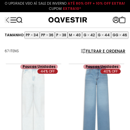
O UPGRADE VEIO AÍ: SALE DE INVERNO
10% OFF EXTRA
ATÉ 80% OFF + 10% OFF EXTRA!
CUPOM:
EXTRA10
CUPOM:
FRETEAPP
R$499*
EXTRA10*
TAMANHO:
PP - 34
PP - 36
P - 38
M - 40
G - 42
G - 44
GG - 46
FILTRAR E ORDENAR
67 ITENS
Poucas Unidades
Poucas Unidades
44% OFF
40% OFF