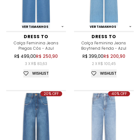
VER TAMANHOS
VER TAMANHOS
DRESS TO
DRESS TO
Calça Feminina Jeans
Calça Feminina Jeans
Pregas Cós - Azul
Boyfriend Fenda - Azul
R$ 499,00
R$ 250,90
R$ 399,00
R$ 200,90
3 X R$ 83,63
2 X R$ 100,45
WISHLIST
WISHLIST
20% OFF
40% OFF