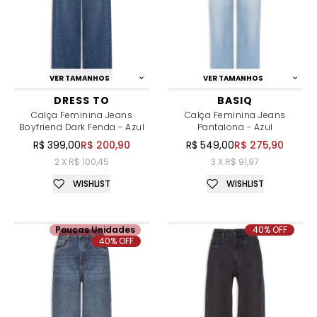
VER TAMANHOS
VER TAMANHOS
DRESS TO
BASIQ
Calça Feminina Jeans
Calça Feminina Jeans
Boyfriend Dark Fenda - Azul
Pantalona - Azul
R$ 399,00
R$ 200,90
R$ 549,00
R$ 275,90
2 X R$ 100,45
3 X R$ 91,97
WISHLIST
WISHLIST
Poucas Unidades
40% OFF
40% OFF