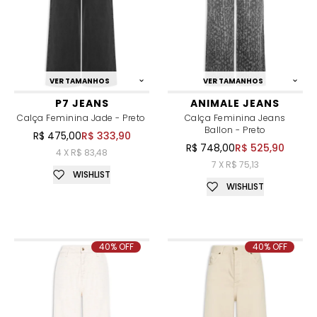
VER TAMANHOS
VER TAMANHOS
P7 JEANS
ANIMALE JEANS
Calça Feminina Jade - Preto
Calça Feminina Jeans
Ballon - Preto
R$ 475,00
R$ 333,90
R$ 748,00
R$ 525,90
4 X R$ 83,48
7 X R$ 75,13
WISHLIST
WISHLIST
40% OFF
40% OFF