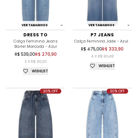
VER TAMANHOS
VER TAMANHOS
DRESS TO
P7 JEANS
Calça Feminina Jeans
Calça Feminina Jade - Azul
Barrel Marcada - Azul
R$ 475,00
R$ 333,90
R$ 539,00
R$ 270,90
4 X R$ 83,48
3 X R$ 90,30
WISHLIST
WISHLIST
30% OFF
30% OFF