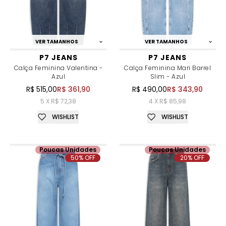
VER TAMANHOS
VER TAMANHOS
P7 JEANS
P7 JEANS
Calça Feminina Valentina -
Calça Feminina Mari Barrel
Azul
Slim - Azul
R$ 515,00
R$ 361,90
R$ 490,00
R$ 343,90
5 X R$ 72,38
4 X R$ 85,98
WISHLIST
WISHLIST
Poucas Unidades
Poucas Unidades
50% OFF
20% OFF