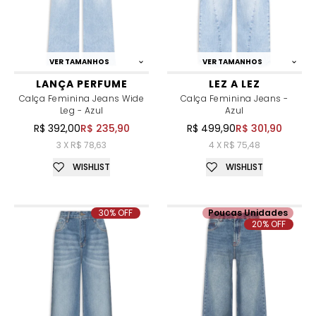
VER TAMANHOS
VER TAMANHOS
LANÇA PERFUME
LEZ A LEZ
Calça Feminina Jeans Wide
Calça Feminina Jeans -
Leg - Azul
Azul
R$ 392,00
R$ 235,90
R$ 499,90
R$ 301,90
3 X R$ 78,63
4 X R$ 75,48
WISHLIST
WISHLIST
30% OFF
Poucas Unidades
20% OFF