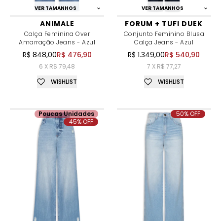
VER TAMANHOS
VER TAMANHOS
ANIMALE
FORUM + TUFI DUEK
Calça Feminina Over
Conjunto Feminino Blusa
Amarração Jeans - Azul
Calça Jeans - Azul
R$ 848,00
R$ 476,90
R$ 1.349,00
R$ 540,90
6 X R$ 79,48
7 X R$ 77,27
WISHLIST
WISHLIST
Poucas Unidades
50% OFF
45% OFF