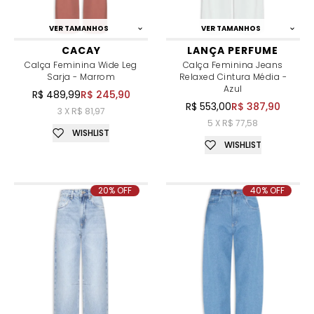
VER TAMANHOS
VER TAMANHOS
CACAY
LANÇA PERFUME
Calça Feminina Wide Leg
Calça Feminina Jeans
Sarja - Marrom
Relaxed Cintura Média -
Azul
R$ 489,99
R$ 245,90
R$ 553,00
R$ 387,90
3 X R$ 81,97
5 X R$ 77,58
WISHLIST
WISHLIST
20% OFF
40% OFF