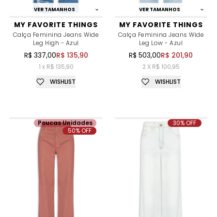
VER TAMANHOS
VER TAMANHOS
MY FAVORITE THINGS
MY FAVORITE THINGS
Calça Feminina Jeans Wide
Calça Feminina Jeans Wide
Leg High - Azul
Leg Low - Azul
R$ 337,00
R$ 135,90
R$ 503,00
R$ 201,90
1 x R$ 135,90
2 X R$ 100,95
WISHLIST
WISHLIST
Poucas Unidades
30% OFF
50% OFF