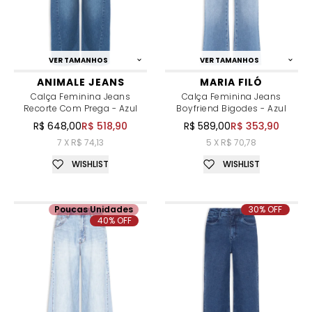
VER TAMANHOS
VER TAMANHOS
ANIMALE JEANS
MARIA FILÓ
Calça Feminina Jeans
Calça Feminina Jeans
Recorte Com Prega - Azul
Boyfriend Bigodes - Azul
R$ 648,00
R$ 518,90
R$ 589,00
R$ 353,90
7 X R$ 74,13
5 X R$ 70,78
WISHLIST
WISHLIST
Poucas Unidades
30% OFF
40% OFF