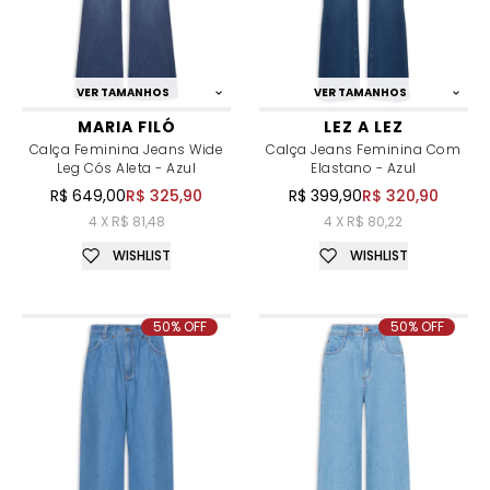
VER TAMANHOS
VER TAMANHOS
MARIA FILÓ
LEZ A LEZ
Calça Feminina Jeans Wide
Calça Jeans Feminina Com
Leg Cós Aleta - Azul
Elastano - Azul
R$ 649,00
R$ 325,90
R$ 399,90
R$ 320,90
4 X R$ 81,48
4 X R$ 80,22
WISHLIST
WISHLIST
50% OFF
50% OFF