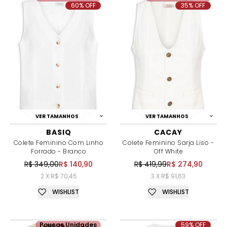
60% OFF
35% OFF
VER TAMANHOS
VER TAMANHOS
BASIQ
CACAY
Colete Feminino Com Linho
Colete Feminino Sarja Liso -
Forrado - Branco
Off White
R$ 349,00
R$ 140,90
R$ 419,99
R$ 274,90
2 X R$ 70,45
3 X R$ 91,63
WISHLIST
WISHLIST
Poucas Unidades
59% OFF