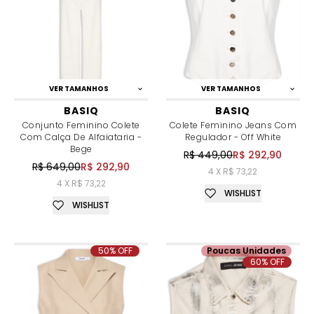
VER TAMANHOS
VER TAMANHOS
BASIQ
BASIQ
Conjunto Feminino Colete
Colete Feminino Jeans Com
Com Calça De Alfaiataria -
Regulador - Off White
Bege
R$ 449,00
R$ 292,90
R$ 649,00
R$ 292,90
4 X R$ 73,22
4 X R$ 73,22
WISHLIST
WISHLIST
50% OFF
Poucas Unidades
60% OFF