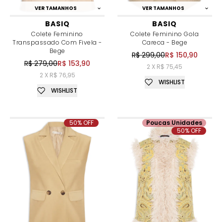
VER TAMANHOS
VER TAMANHOS
BASIQ
BASIQ
Colete Feminino
Colete Feminino Gola
Transpassado Com Fivela -
Careca - Bege
Bege
R$ 299,00
R$ 150,90
R$ 279,00
R$ 153,90
2 X R$ 75,45
2 X R$ 76,95
WISHLIST
WISHLIST
50% OFF
Poucas Unidades
50% OFF