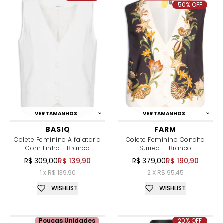
50% OFF
VER TAMANHOS
VER TAMANHOS
BASIQ
FARM
Colete Feminino Alfaiataria
Colete Feminino Concha
Com Linho - Branco
Surreal - Branco
R$ 309,00
R$ 139,90
R$ 379,00
R$ 190,90
1 x R$ 139,90
2 X R$ 95,45
WISHLIST
WISHLIST
Poucas Unidades
20% OFF