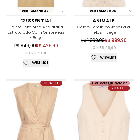
VER TAMANHOS
VER TAMANHOS
'2ESSENTIAL
ANIMALE
Colete Feminino Alfaiataria
Colete Feminino Jacquard
Estruturado Com Ombreiras
Pelos - Bege
- Bege
R$ 1.998,00
R$ 999,90
R$ 849,00
R$ 425,90
10 X R$ 99,99
6 X R$ 70,98
WISHLIST
WISHLIST
65% OFF
Poucas Unidades
20% OFF