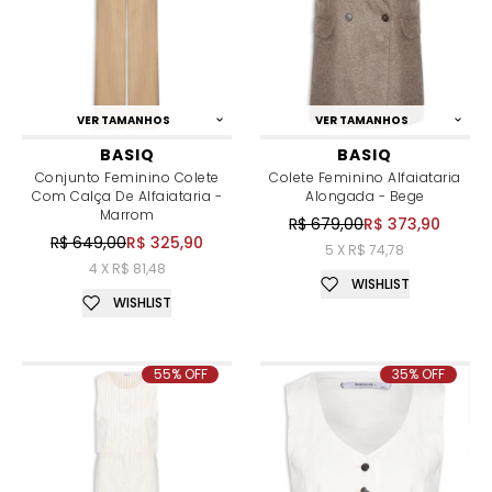
VER TAMANHOS
VER TAMANHOS
BASIQ
BASIQ
Conjunto Feminino Colete
Colete Feminino Alfaiataria
Com Calça De Alfaiataria -
Alongada - Bege
Marrom
R$ 679,00
R$ 373,90
R$ 649,00
R$ 325,90
5 X R$ 74,78
4 X R$ 81,48
WISHLIST
WISHLIST
55% OFF
35% OFF