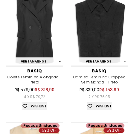
VER TAMANHOS
VER TAMANHOS
BASIQ
BASIQ
Colete Feminino Alongado -
Camisa Feminina Cropped
Preto
Sem Manga - Preto
R$ 579,00
R$ 318,90
R$ 339,00
R$ 153,90
4 X R$ 79,72
2 X R$ 76,95
WISHLIST
WISHLIST
Poucas Unidades
Poucas Unidades
59% OFF
59% OFF