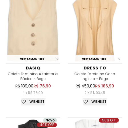
VER TAMANHOS
VER TAMANHOS
BASIQ
DRESS TO
Colete Feminino Alfaiataria
Colete Feminino Casa
Básico - Bege
Inglesa - Bege
R$ 189,00
R$ 76,90
R$ 459,00
R$ 186,90
1 x R$ 76,90
2 X R$ 93,45
WISHLIST
WISHLIST
Novo
50% OFF
40% OFF