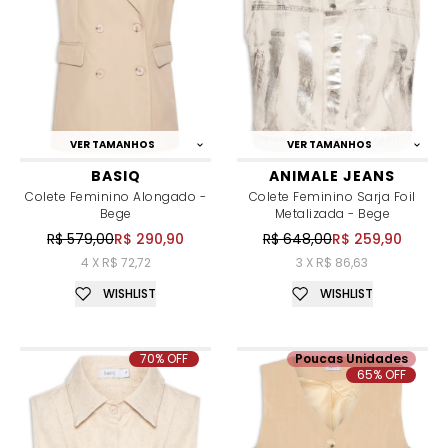
VER TAMANHOS
VER TAMANHOS
BASIQ
ANIMALE JEANS
Colete Feminino Alongado -
Colete Feminino Sarja Foil
Bege
Metalizada - Bege
R$ 579,00
R$ 290,90
R$ 648,00
R$ 259,90
4 X R$ 72,72
3 X R$ 86,63
WISHLIST
WISHLIST
70% OFF
Poucas Unidades
65% OFF