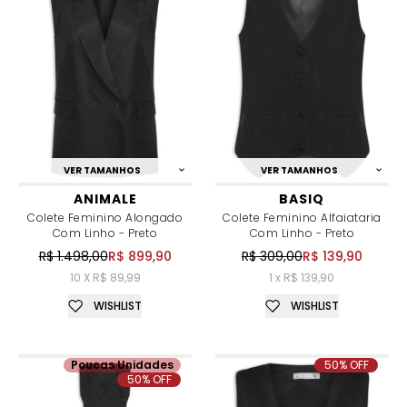
VER TAMANHOS
VER TAMANHOS
ANIMALE
BASIQ
Colete Feminino Alongado
Colete Feminino Alfaiataria
Com Linho - Preto
Com Linho - Preto
R$ 1.498,00
R$ 899,90
R$ 309,00
R$ 139,90
10 X R$ 89,99
1 x R$ 139,90
WISHLIST
WISHLIST
Poucas Unidades
50% OFF
50% OFF