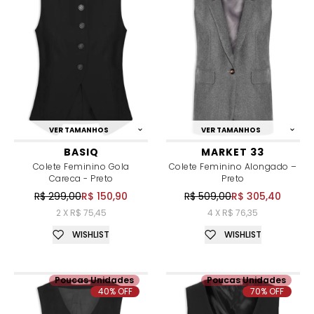
VER TAMANHOS
VER TAMANHOS
BASIQ
MARKET 33
Colete Feminino Gola
Colete Feminino Alongado –
Careca - Preto
Preto
R$ 299,00
R$ 150,90
R$ 509,00
R$ 305,40
2 X R$ 75,45
4 X R$ 76,35
WISHLIST
WISHLIST
Poucas Unidades
Poucas Unidades
40% OFF
70% OFF