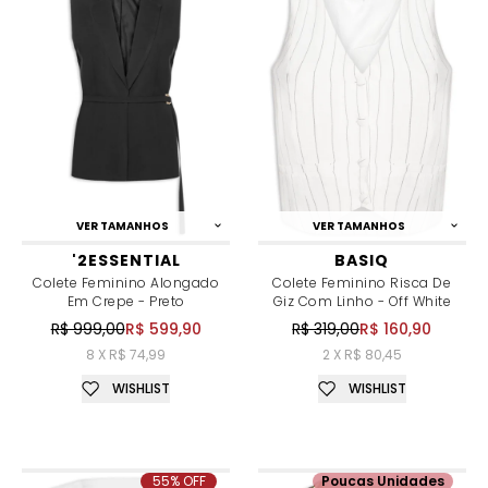
VER TAMANHOS
VER TAMANHOS
'2ESSENTIAL
BASIQ
Colete Feminino Alongado
Colete Feminino Risca De
Em Crepe - Preto
Giz Com Linho - Off White
R$ 999,00
R$ 599,90
R$ 319,00
R$ 160,90
8 X R$ 74,99
2 X R$ 80,45
WISHLIST
WISHLIST
55% OFF
Poucas Unidades