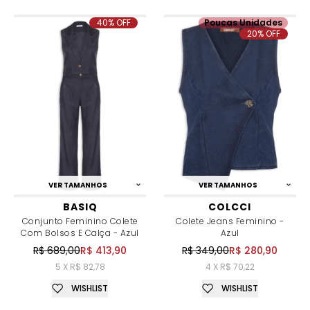
40% OFF
Poucas Unidades
20% OFF
VER TAMANHOS
VER TAMANHOS
BASIQ
COLCCI
Conjunto Feminino Colete
Colete Jeans Feminino -
Com Bolsos E Calça - Azul
Azul
R$ 689,00
R$ 413,90
R$ 349,00
R$ 280,90
5 X R$ 82,78
4 X R$ 70,22
WISHLIST
WISHLIST