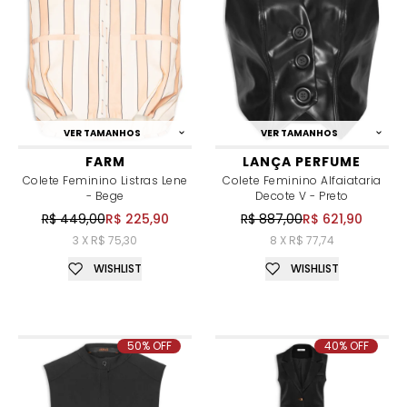
VER TAMANHOS
VER TAMANHOS
FARM
LANÇA PERFUME
Colete Feminino Listras Lene
Colete Feminino Alfaiataria
- Bege
Decote V - Preto
R$ 449,00
R$ 225,90
R$ 887,00
R$ 621,90
3 X R$ 75,30
8 X R$ 77,74
WISHLIST
WISHLIST
50% OFF
40% OFF