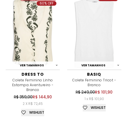
60% OFF
VER TAMANHOS
VER TAMANHOS
DRESS TO
BASIQ
Colete Feminino Linho
Colete Feminino Tricot -
Estampa Aventureiro -
Branco
Branco
R$ 249,00
R$ 101,90
R$ 359,00
R$ 144,90
1 x R$ 101,90
2 X R$ 72,45
WISHLIST
WISHLIST