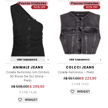
Poucas Unidades
Poucas Unidades
50% OFF
60% OFF
VER TAMANHOS
VER TAMANHOS
ANIMALE JEANS
COLCCI JEANS
Colete Feminino Um Ombro
Colete Feminino - Preto
Só Risca De Giz Shine -
R$ 557,00
R$ 223,90
Preto
3 X R$ 74,63
R$ 598,00
R$ 299,90
WISHLIST
4 X R$ 74,98
WISHLIST