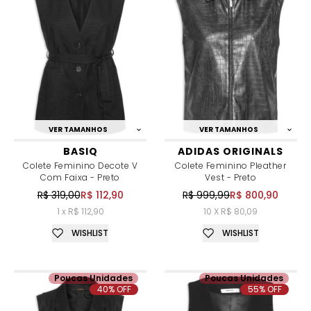
VER TAMANHOS
VER TAMANHOS
BASIQ
ADIDAS ORIGINALS
Colete Feminino Decote V
Colete Feminino Pleather
Com Faixa - Preto
Vest - Preto
R$ 319,00
R$ 112,90
R$ 999,99
R$ 800,90
1 x R$ 112,90
10 X R$ 80,09
WISHLIST
WISHLIST
Poucas Unidades
Poucas Unidades
40% OFF
55% OFF