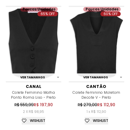
Poucas Unidades
Poucas Unidades
65% OFF
60% OFF
VER TAMANHOS
VER TAMANHOS
CANAL
CANTÃO
Colete Feminino Malha
Colete Feminino Moletom
Ponto Roma Liso - Preto
Decote V - Preto
R$ 559,99
R$ 197,90
R$ 279,00
R$ 112,90
2 X R$ 98,95
1 x R$ 112,90
WISHLIST
WISHLIST