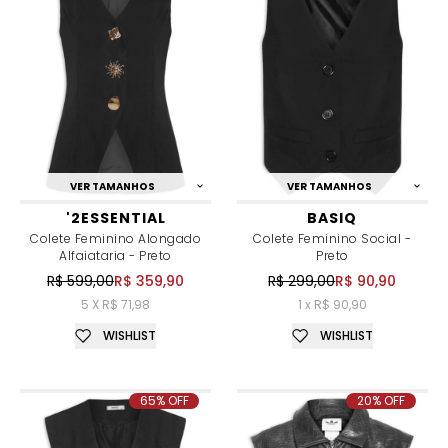
VER TAMANHOS
VER TAMANHOS
'2ESSENTIAL
BASIQ
Colete Feminino Alongado
Colete Feminino Social -
Alfaiataria - Preto
Preto
R$ 599,00
R$ 359,90
R$ 299,00
R$ 90,90
5 X R$ 71,98
1 x R$ 90,90
WISHLIST
WISHLIST
65% OFF
20% OFF