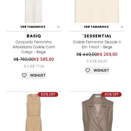
VER TAMANHOS
VER TAMANHOS
BASIQ
'2ESSENTIAL
Conjunto Feminino
Colete Feminino Decote V
Alfaiataria Colete Com
Em Tricot - Bege
Calça - Bege
R$ 449,00
R$ 269,90
R$ 769,00
R$ 385,90
3 X R$ 89,97
5 X R$ 77,18
WISHLIST
WISHLIST
50% OFF
45% OFF