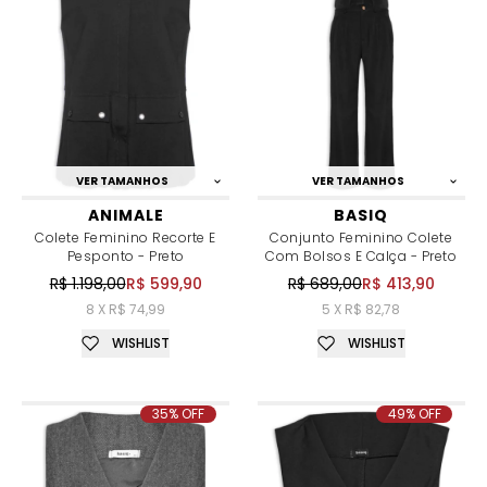
VER TAMANHOS
VER TAMANHOS
ANIMALE
BASIQ
Colete Feminino Recorte E
Conjunto Feminino Colete
Pesponto - Preto
Com Bolsos E Calça - Preto
R$ 1.198,00
R$ 599,90
R$ 689,00
R$ 413,90
8 X R$ 74,99
5 X R$ 82,78
WISHLIST
WISHLIST
35% OFF
49% OFF