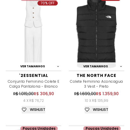
70% OFF
VER TAMANHOS
VER TAMANHOS
'2ESSENTIAL
THE NORTH FACE
Conjunto Feminino Colete E
Colete Feminino Aconcagua
Calça Pantalona - Branco
3 Vest - Preto
R$ 1.019,00
R$ 306,90
R$ 1.699,00
R$ 1.359,90
4 X R$ 76,72
10 X R$ 135,99
WISHLIST
WISHLIST
Poucas Unidades
Poucas Unidades