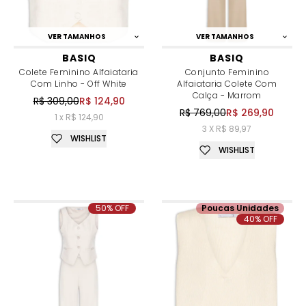
VER TAMANHOS
VER TAMANHOS
BASIQ
BASIQ
Colete Feminino Alfaiataria
Conjunto Feminino
Com Linho - Off White
Alfaiataria Colete Com
Calça - Marrom
R$ 309,00
R$ 124,90
R$ 769,00
R$ 269,90
1 x R$ 124,90
3 X R$ 89,97
WISHLIST
WISHLIST
50% OFF
Poucas Unidades
40% OFF