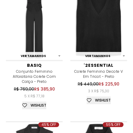
VER TAMANHOS
VER TAMANHOS
BASIQ
'2ESSENTIAL
Conjunto Feminino
Colete Feminino Decote V
Alfaiataria Colete Com
Em Tricot - Preto
Calça - Preto
R$ 449,00
R$ 225,90
R$ 769,00
R$ 385,90
3 X R$ 75,30
5 X R$ 77,18
WISHLIST
WISHLIST
45% OFF
55% OFF