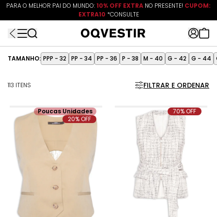
PARA O MELHOR PAI DO MUNDO:
10% OFF EXTRA
ATÉ 80% OFF + 10% OFF EXTRA!
NO PRESENTE!
CUPOM:
EXTRA10
FRETEAPP
R$499*
EXTRA10*
*CONSULTE
TAMANHO:
PPP - 32
PP - 34
PP - 36
P - 38
M - 40
G - 42
G - 44
FILTRAR E ORDENAR
113 ITENS
Poucas Unidades
70% OFF
20% OFF