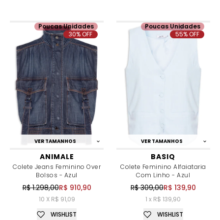
Poucas Unidades
Poucas Unidades
30% OFF
55% OFF
VER TAMANHOS
VER TAMANHOS
ANIMALE
BASIQ
Colete Jeans Feminino Over
Colete Feminino Alfaiataria
Bolsos - Azul
Com Linho - Azul
R$ 1.298,00
R$ 910,90
R$ 309,00
R$ 139,90
10 X R$ 91,09
1 x R$ 139,90
WISHLIST
WISHLIST