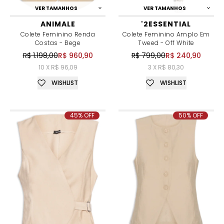
VER TAMANHOS
VER TAMANHOS
ANIMALE
'2ESSENTIAL
Colete Feminino Renda
Colete Feminino Amplo Em
Costas - Bege
Tweed - Off White
R$ 1.198,00
R$ 960,90
R$ 799,00
R$ 240,90
10 X R$ 96,09
3 X R$ 80,30
WISHLIST
WISHLIST
45% OFF
50% OFF