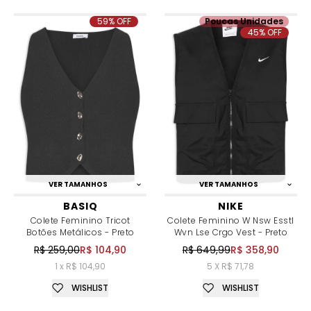
59% OFF
Poucas Unidades
45% OFF
VER TAMANHOS
VER TAMANHOS
BASIQ
NIKE
Colete Feminino Tricot
Colete Feminino W Nsw Esstl
Botões Metálicos - Preto
Wvn Lse Crgo Vest - Preto
R$ 259,00
R$ 104,90
R$ 649,99
R$ 358,90
1 x R$ 104,90
5 X R$ 71,78
WISHLIST
WISHLIST