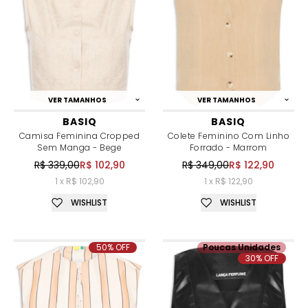
VER TAMANHOS
VER TAMANHOS
BASIQ
BASIQ
Camisa Feminina Cropped
Colete Feminino Com Linho
Sem Manga - Bege
Forrado - Marrom
R$ 339,00
R$ 102,90
R$ 349,00
R$ 122,90
1 x R$ 102,90
1 x R$ 122,90
WISHLIST
WISHLIST
50% OFF
Poucas Unidades
30% OFF