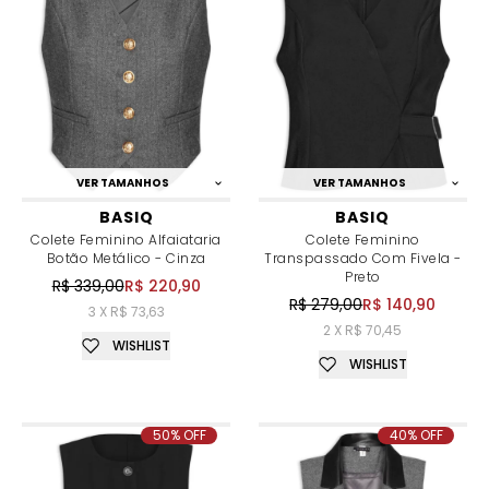
VER TAMANHOS
VER TAMANHOS
BASIQ
BASIQ
Colete Feminino Alfaiataria
Colete Feminino
Botão Metálico - Cinza
Transpassado Com Fivela -
Preto
R$ 339,00
R$ 220,90
R$ 279,00
R$ 140,90
3 X R$ 73,63
2 X R$ 70,45
WISHLIST
WISHLIST
50% OFF
40% OFF