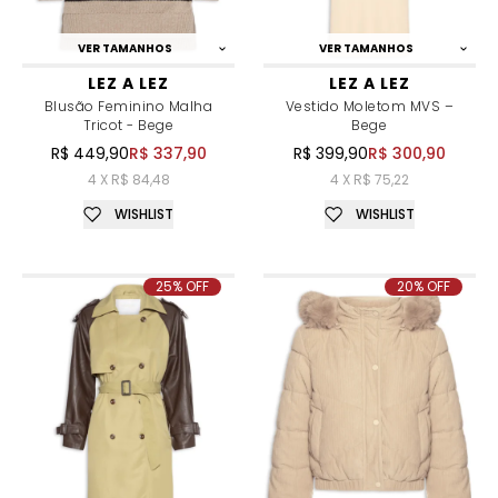
VER TAMANHOS
VER TAMANHOS
LEZ A LEZ
LEZ A LEZ
Blusão Feminino Malha
Vestido Moletom MVS –
Tricot - Bege
Bege
R$ 449,90
R$ 337,90
R$ 399,90
R$ 300,90
4 X R$ 84,48
4 X R$ 75,22
WISHLIST
WISHLIST
25% OFF
20% OFF