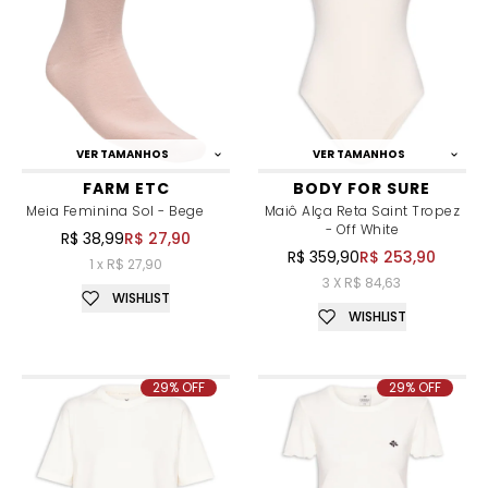
VER TAMANHOS
VER TAMANHOS
FARM ETC
BODY FOR SURE
Meia Feminina Sol - Bege
Maiô Alça Reta Saint Tropez
- Off White
R$ 38,99
R$ 27,90
R$ 359,90
R$ 253,90
1 x R$ 27,90
3 X R$ 84,63
WISHLIST
WISHLIST
29% OFF
29% OFF