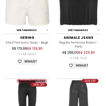
VER TAMANHOS
VER TAMANHOS
HERING
ANIMALE JEANS
Short Feminino Sarja - Bege
Regata Feminina Ballon -
Preto
R$ 179,99
R$ 126,90
R$ 298,00
R$ 225,90
1 x R$ 126,90
3 X R$ 75,30
WISHLIST
WISHLIST
Poucas Unidades
20% OFF
29% OFF