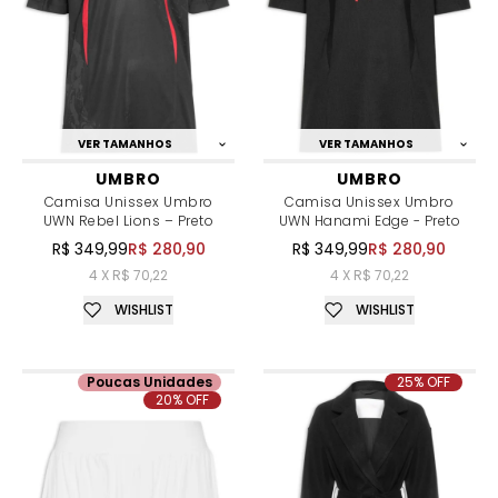
VER TAMANHOS
VER TAMANHOS
UMBRO
UMBRO
Camisa Unissex Umbro
Camisa Unissex Umbro
UWN Rebel Lions – Preto
UWN Hanami Edge - Preto
R$ 349,99
R$ 280,90
R$ 349,99
R$ 280,90
4 X R$ 70,22
4 X R$ 70,22
WISHLIST
WISHLIST
Poucas Unidades
25% OFF
20% OFF