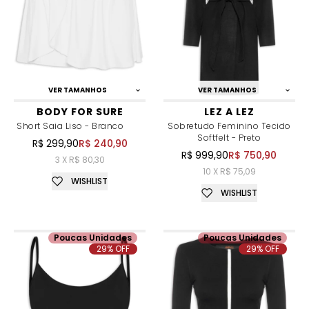
VER TAMANHOS
VER TAMANHOS
BODY FOR SURE
LEZ A LEZ
Short Saia Liso - Branco
Sobretudo Feminino Tecido
Softfelt - Preto
R$ 299,90
R$ 240,90
R$ 999,90
R$ 750,90
3 X R$ 80,30
10 X R$ 75,09
WISHLIST
WISHLIST
Poucas Unidades
Poucas Unidades
29% OFF
29% OFF