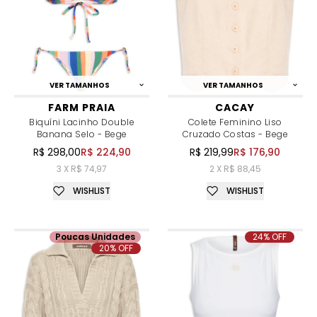
VER TAMANHOS
VER TAMANHOS
FARM PRAIA
CACAY
Biquíni Lacinho Double
Colete Feminino Liso
Banana Selo - Bege
Cruzado Costas - Bege
R$ 298,00
R$ 224,90
R$ 219,99
R$ 176,90
3 X R$ 74,97
2 X R$ 88,45
WISHLIST
WISHLIST
Poucas Unidades
24% OFF
20% OFF