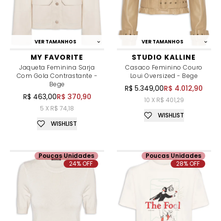
VER TAMANHOS
VER TAMANHOS
MY FAVORITE
STUDIO KALLINE
Jaqueta Feminina Sarja
Casaco Feminino Couro
Com Gola Contrastante -
Loui Oversized - Bege
Bege
R$ 5.349,00
R$ 4.012,90
R$ 463,00
R$ 370,90
10 X R$ 401,29
5 X R$ 74,18
WISHLIST
WISHLIST
Poucas Unidades
Poucas Unidades
24% OFF
28% OFF