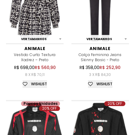
VER TAMANHOS
VER TAMANHOS
ANIMALE
ANIMALE
Vestido Curto Textura
Calça Feminina Jeans
Xadrez – Preto
Skinny Basic - Preto
R$ 698,00
R$ 560,90
R$ 358,00
R$ 252,90
8 X R$ 70,11
3 X R$ 84,30
WISHLIST
WISHLIST
Poucas Unidades
20% OFF
20% OFF