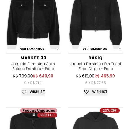
VER TAMANHOS
VER TAMANHOS
MARKET 33
BASIQ
Jaqueta Feminina Com
Jaqueta Feminina Em Tricot
Bolsos Frontais - Preto
Zíper Duplo - Preto
R$ 799,00
R$ 640,90
R$ 619,00
R$ 465,90
9 X R$ 71,21
6 X R$ 77,65
WISHLIST
WISHLIST
Poucas Unidades
20% OFF
29% OFF