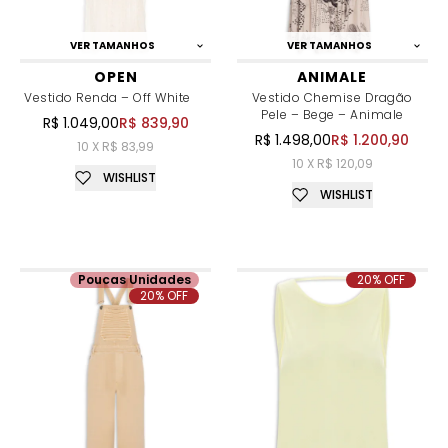
VER TAMANHOS
VER TAMANHOS
OPEN
ANIMALE
Vestido Renda – Off White
Vestido Chemise Dragão
Pele – Bege – Animale
R$ 1.049,00
R$ 839,90
R$ 1.498,00
R$ 1.200,90
10 X R$ 83,99
10 X R$ 120,09
WISHLIST
WISHLIST
Poucas Unidades
20% OFF
20% OFF