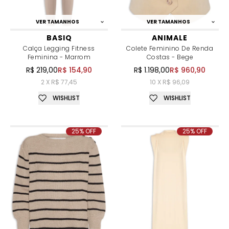
VER TAMANHOS
VER TAMANHOS
BASIQ
ANIMALE
Calça Legging Fitness
Colete Feminino De Renda
Feminina - Marrom
Costas - Bege
R$ 219,00
R$ 154,90
R$ 1.198,00
R$ 960,90
2 X R$ 77,45
10 X R$ 96,09
WISHLIST
WISHLIST
25% OFF
25% OFF