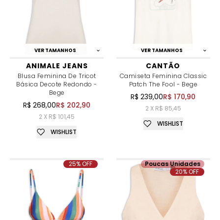
VER TAMANHOS
VER TAMANHOS
ANIMALE JEANS
CANTÃO
Blusa Feminina De Tricot
Camiseta Feminina Classic
Básica Decote Redondo -
Patch The Fool - Bege
Bege
R$ 239,00
R$ 170,90
R$ 268,00
R$ 202,90
2 X R$ 85,45
2 X R$ 101,45
WISHLIST
WISHLIST
25% OFF
Poucas Unidades
20% OFF