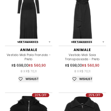
VER TAMANHOS
VER TAMANHOS
ANIMALE
ANIMALE
Vestido Midi Pala Franzido -
Vestido Midi Saia
Preto
Transpassada - Preto
R$ 698,00
R$ 560,90
R$ 698,00
R$ 560,90
8 X R$ 70,11
8 X R$ 70,11
WISHLIST
WISHLIST
20% OFF
25% OFF