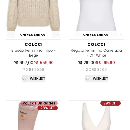
VER TAMANHOS
VER TAMANHOS
COLCCI
COLCCI
Blusão Feminina Tricô -
Regata Feminina Canelada
Bege
- Off White
R$ 697,00
R$ 559,90
R$ 219,00
R$ 165,90
7 X R$ 79,99
2 X R$ 82,95
WISHLIST
WISHLIST
Poucas Unidades
29% OFF
28% OFF