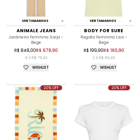
VER TAMANHOS
VER TAMANHOS
ANIMALE JEANS
BODY FOR SURE
Jardineira Feminina Sarja -
Regata Feminina Lisa -
Bege
Bege
R$ 848,00
R$ 678,90
R$ 199,90
R$ 160,90
9 X R$ 75,43
2 X R$ 80,45
WISHLIST
WISHLIST
20% OFF
20% OFF