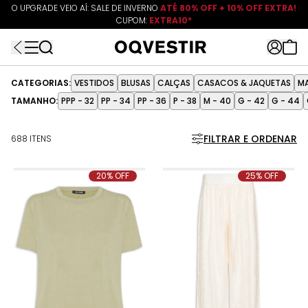
O UPGRADE VEIO AÍ: SALE DE INVERNO
ATÉ 80% OFF + 10% OFF EXTRA!
CUPOM:
FRETEAPP
R$499*
EXTRA10*
CATEGORIAS:
VESTIDOS
BLUSAS
CALÇAS
CASACOS & JAQUETAS
M
TAMANHO:
PPP - 32
PP - 34
PP - 36
P - 38
M - 40
G - 42
G - 44
FILTRAR E ORDENAR
688 ITENS
20% OFF
25% OFF