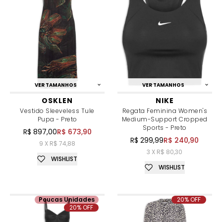
VER TAMANHOS
VER TAMANHOS
OSKLEN
NIKE
Vestido Sleeveless Tule
Regata Feminina Women's
Pupa - Preto
Medium-Support Cropped
Sports - Preto
R$ 897,00
R$ 673,90
R$ 299,99
R$ 240,90
9 X R$ 74,88
3 X R$ 80,30
WISHLIST
WISHLIST
Poucas Unidades
20% OFF
20% OFF