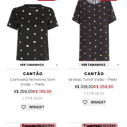
VER TAMANHOS
VER TAMANHOS
CANTÃO
CANTÃO
Camiseta Feminina Slim
Vestido Tshirt Visão - Preto
Visão – Preto
R$ 339,00
R$ 258,90
R$ 259,00
R$ 199,90
3 X R$ 86,30
2 X R$ 99,95
WISHLIST
WISHLIST
Poucas Unidades
Poucas Unidades