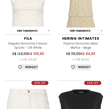
VER TAMANHOS
VER TAMANHOS
FILA
HERING INTIMATES
Regata Feminina Classic
Pijama Feminino Meia
Sports - Off White
Malha - Bege
R$ 149,99
R$ 105,90
R$ 119,99
R$ 84,90
1 x R$ 105,90
1 x R$ 84,90
WISHLIST
WISHLIST
29% OFF
24% OFF