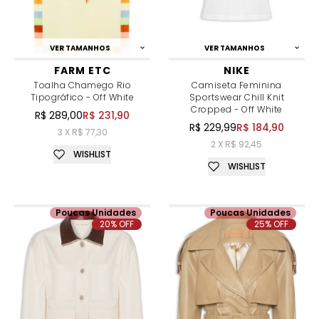
VER TAMANHOS
VER TAMANHOS
FARM ETC
NIKE
Toalha Chamego Rio
Camiseta Feminina
Tipográfico - Off White
Sportswear Chill Knit
Cropped - Off White
R$ 289,00
R$ 231,90
R$ 229,99
R$ 184,90
3 X R$ 77,30
2 X R$ 92,45
WISHLIST
WISHLIST
Poucas Unidades
Poucas Unidades
20% OFF
25% OFF