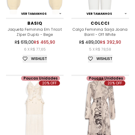
VER TAMANHOS
VER TAMANHOS
BASIQ
COLCCI
Jaqueta Feminina Em Tricot
Calça Feminina Sarja Joana
Zíper Duplo - Bege
Barril - Off White
R$ 619,00
R$ 465,90
R$ 489,00
R$ 392,90
6 X R$ 77,65
5 X R$ 78,58
WISHLIST
WISHLIST
Poucas Unidades
Poucas Unidades
20% OFF
20% OFF