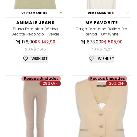
VER TAMANHOS
VER TAMANHOS
ANIMALE JEANS
MY FAVORITE
Blusa Feminina Básica
Calça Feminina Ballon Em
Decote Redondo - Verde
Renda - Off White
R$ 178,00
R$ 142,90
R$ 673,00
R$ 505,90
2 X R$ 71,45
7 X R$ 72,27
WISHLIST
WISHLIST
Poucas Unidades
Poucas Unidades
29% OFF
20% OFF