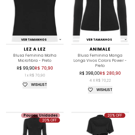
VER TAMANHOS
VER TAMANHOS
LEZ A LEZ
ANIMALE
Blusa Feminina Malha
Blusa Feminina Manga
Microfibra - Preto
Longa Vivos Colors Power -
Preto
R$ 99,90
R$ 70,90
R$ 398,00
R$ 280,90
1 x R$ 70,90
4 X R$ 70,22
WISHLIST
WISHLIST
Poucas Unidades
20% OFF
20% OFF