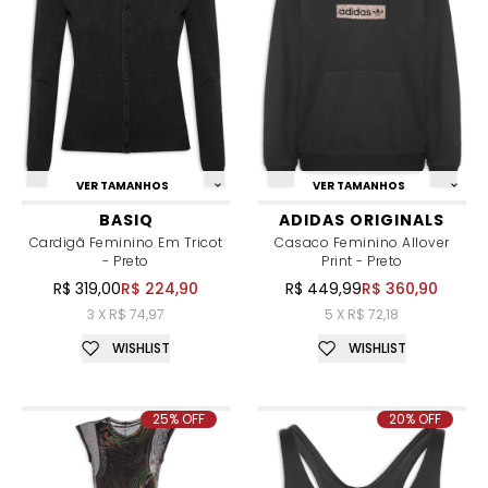
VER TAMANHOS
VER TAMANHOS
BASIQ
ADIDAS ORIGINALS
Cardigã Feminino Em Tricot
Casaco Feminino Allover
- Preto
Print - Preto
R$ 319,00
R$ 224,90
R$ 449,99
R$ 360,90
3 X R$ 74,97
5 X R$ 72,18
WISHLIST
WISHLIST
25% OFF
20% OFF