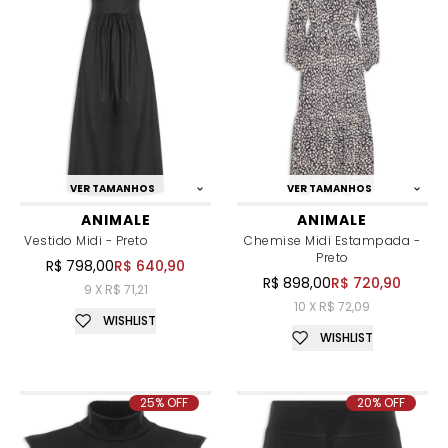
VER TAMANHOS
VER TAMANHOS
ANIMALE
ANIMALE
Vestido Midi - Preto
Chemise Midi Estampada -
Preto
R$ 798,00
R$ 640,90
R$ 898,00
R$ 720,90
9 X R$ 71,21
10 X R$ 72,09
WISHLIST
WISHLIST
25% OFF
20% OFF