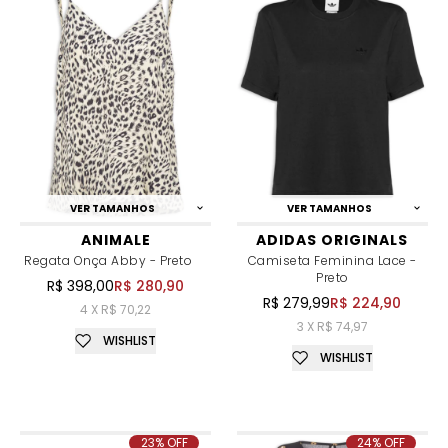
VER TAMANHOS
VER TAMANHOS
ANIMALE
ADIDAS ORIGINALS
Regata Onça Abby - Preto
Camiseta Feminina Lace -
Preto
R$ 398,00
R$ 280,90
R$ 279,99
R$ 224,90
4 X R$ 70,22
3 X R$ 74,97
WISHLIST
WISHLIST
23% OFF
24% OFF