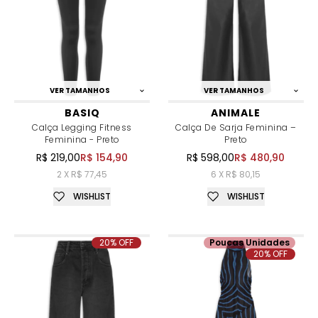
VER TAMANHOS
VER TAMANHOS
BASIQ
ANIMALE
Calça Legging Fitness
Calça De Sarja Feminina –
Feminina - Preto
Preto
R$ 219,00
R$ 154,90
R$ 598,00
R$ 480,90
2 X R$ 77,45
6 X R$ 80,15
WISHLIST
WISHLIST
20% OFF
Poucas Unidades
20% OFF