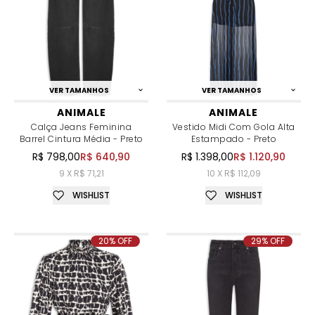
VER TAMANHOS
VER TAMANHOS
ANIMALE
ANIMALE
Calça Jeans Feminina
Vestido Midi Com Gola Alta
Barrel Cintura Média - Preto
Estampado - Preto
R$ 798,00
R$ 640,90
R$ 1.398,00
R$ 1.120,90
9 X R$ 71,21
10 X R$ 112,09
WISHLIST
WISHLIST
20% OFF
29% OFF