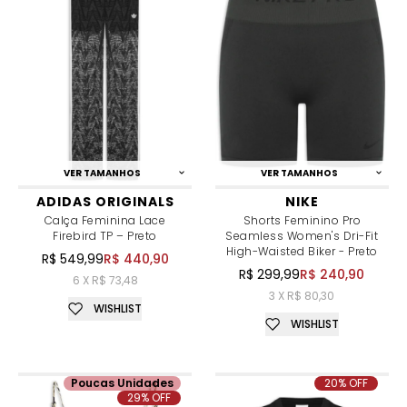
VER TAMANHOS
VER TAMANHOS
ADIDAS ORIGINALS
NIKE
Calça Feminina Lace
Shorts Feminino Pro
Firebird TP – Preto
Seamless Women's Dri-Fit
High-Waisted Biker - Preto
R$ 549,99
R$ 440,90
R$ 299,99
R$ 240,90
6 X R$ 73,48
3 X R$ 80,30
WISHLIST
WISHLIST
Poucas Unidades
20% OFF
29% OFF