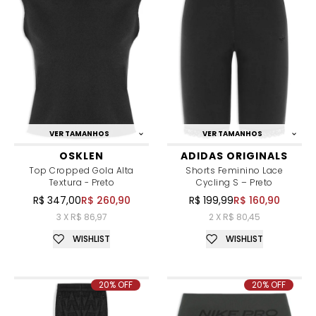
VER TAMANHOS
VER TAMANHOS
OSKLEN
ADIDAS ORIGINALS
Top Cropped Gola Alta
Shorts Feminino Lace
Textura - Preto
Cycling S – Preto
R$ 347,00
R$ 260,90
R$ 199,99
R$ 160,90
3 X R$ 86,97
2 X R$ 80,45
WISHLIST
WISHLIST
20% OFF
20% OFF