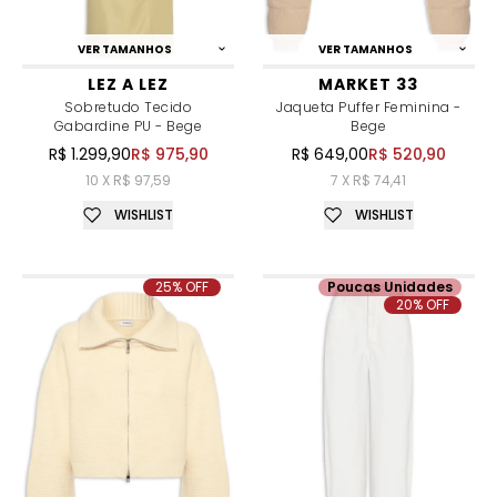
VER TAMANHOS
VER TAMANHOS
LEZ A LEZ
MARKET 33
Sobretudo Tecido
Jaqueta Puffer Feminina -
Gabardine PU - Bege
Bege
R$ 1.299,90
R$ 975,90
R$ 649,00
R$ 520,90
10 X R$ 97,59
7 X R$ 74,41
WISHLIST
WISHLIST
25% OFF
Poucas Unidades
20% OFF