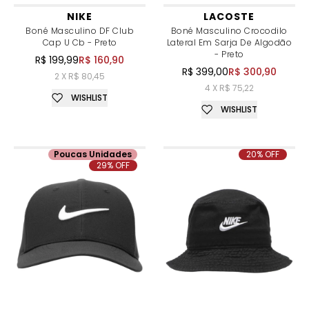
NIKE
LACOSTE
Boné Masculino DF Club
Boné Masculino Crocodilo
Cap U Cb - Preto
Lateral Em Sarja De Algodão
- Preto
R$ 199,99
R$ 160,90
R$ 399,00
R$ 300,90
2 X R$ 80,45
4 X R$ 75,22
WISHLIST
WISHLIST
Poucas Unidades
20% OFF
29% OFF