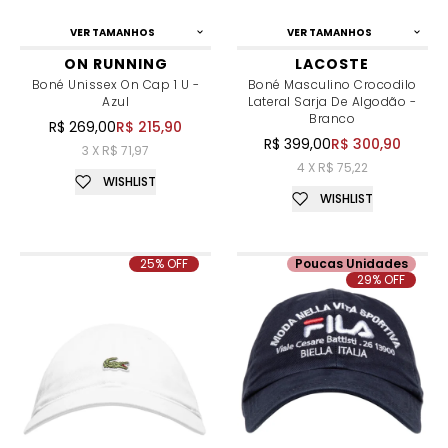
VER TAMANHOS
VER TAMANHOS
ON RUNNING
LACOSTE
Boné Unissex On Cap 1 U -
Boné Masculino Crocodilo
Azul
Lateral Sarja De Algodão -
Branco
R$ 269,00
R$ 215,90
R$ 399,00
R$ 300,90
3 X R$ 71,97
4 X R$ 75,22
WISHLIST
WISHLIST
25% OFF
Poucas Unidades
29% OFF