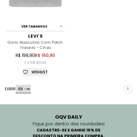
VER TAMANHOS
LEVI'S
Gorro Masculino Com Patch
Traseiro - Cinza
R$ 199,90
R$ 160,90
2 X R$ 80,45
WISHLIST
EXIBIR
1
OQV DAILY
Fique por dentro das novidades!
CADASTRE-SE E GANHE 15% DE
DESCONTO NA PRIMEIRA COMPRA.