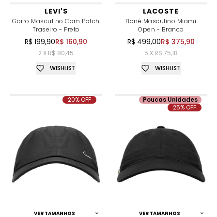
LEVI'S
LACOSTE
Gorro Masculino Com Patch
Boné Masculino Miami
Traseiro - Preto
Open - Branco
R$ 199,90
R$ 160,90
R$ 499,00
R$ 375,90
2 X R$ 80,45
5 X R$ 75,18
WISHLIST
WISHLIST
20% OFF
Poucas Unidades
25% OFF
VER TAMANHOS
VER TAMANHOS