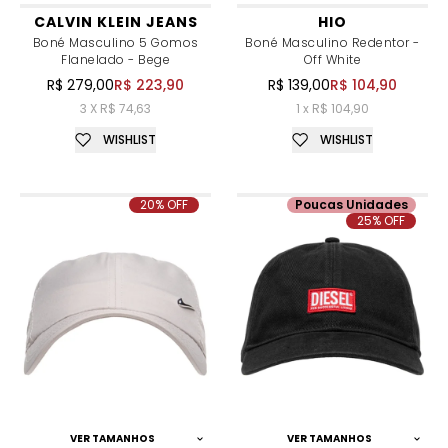
CALVIN KLEIN JEANS
HIO
Boné Masculino 5 Gomos
Boné Masculino Redentor -
Flanelado - Bege
Off White
R$ 279,00
R$ 223,90
R$ 139,00
R$ 104,90
3 X R$ 74,63
1 x R$ 104,90
WISHLIST
WISHLIST
20% OFF
Poucas Unidades
25% OFF
VER TAMANHOS
VER TAMANHOS