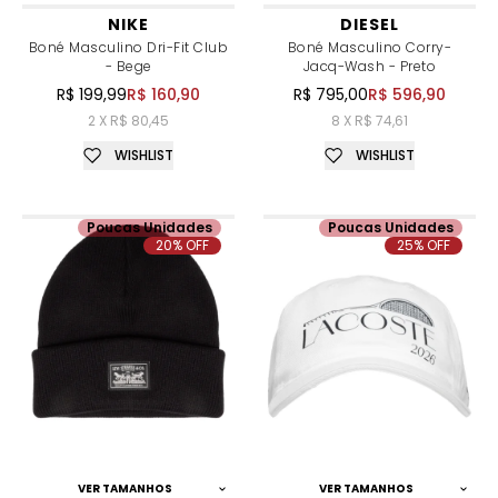
NIKE
DIESEL
Boné Masculino Dri-Fit Club
Boné Masculino Corry-
- Bege
Jacq-Wash - Preto
R$ 199,99
R$ 160,90
R$ 795,00
R$ 596,90
2 X R$ 80,45
8 X R$ 74,61
WISHLIST
WISHLIST
Poucas Unidades
Poucas Unidades
20% OFF
25% OFF
VER TAMANHOS
VER TAMANHOS