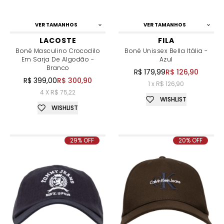
VER TAMANHOS
VER TAMANHOS
LACOSTE
FILA
Boné Masculino Crocodilo
Boné Unissex Bella Itália -
Em Sarja De Algodão -
Azul
Branco
R$ 179,99
R$ 126,90
R$ 399,00
R$ 300,90
1 x R$ 126,90
4 X R$ 75,22
WISHLIST
WISHLIST
29% OFF
20% OFF