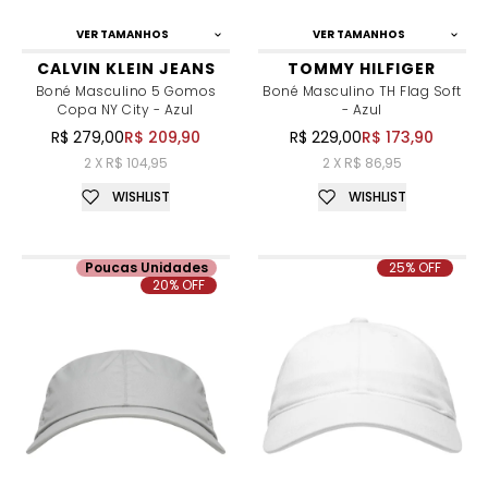
VER TAMANHOS
VER TAMANHOS
CALVIN KLEIN JEANS
TOMMY HILFIGER
Boné Masculino 5 Gomos
Boné Masculino TH Flag Soft
Copa NY City - Azul
- Azul
R$ 279,00
R$ 209,90
R$ 229,00
R$ 173,90
2 X R$ 104,95
2 X R$ 86,95
WISHLIST
WISHLIST
Poucas Unidades
25% OFF
20% OFF