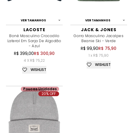
VER TAMANHOS
VER TAMANHOS
LACOSTE
JACK & JONES
Boné Masculino Crocodilo
Gorro Masculino Jacalpes
Lateral Em Sarja De Algodão
Beanie Ski - Verde
- Azul
R$ 99,90
R$ 75,90
R$ 399,00
R$ 300,90
1 x R$ 75,90
4 X R$ 75,22
WISHLIST
WISHLIST
Poucas Unidades
20% OFF