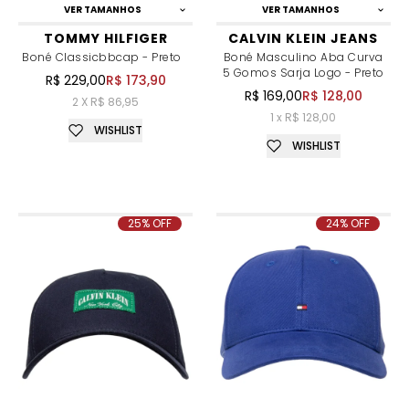
VER TAMANHOS
VER TAMANHOS
TOMMY HILFIGER
CALVIN KLEIN JEANS
Boné Classicbbcap - Preto
Boné Masculino Aba Curva
5 Gomos Sarja Logo - Preto
R$ 229,00
R$ 173,90
R$ 169,00
R$ 128,00
2 X R$ 86,95
1 x R$ 128,00
WISHLIST
WISHLIST
25% OFF
24% OFF