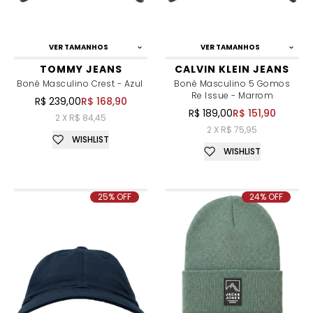
VER TAMANHOS
VER TAMANHOS
TOMMY JEANS
CALVIN KLEIN JEANS
Boné Masculino Crest - Azul
Boné Masculino 5 Gomos
Re Issue - Marrom
R$ 239,00
R$ 168,90
R$ 189,00
R$ 151,90
2 X R$ 84,45
2 X R$ 75,95
WISHLIST
WISHLIST
25% OFF
24% OFF