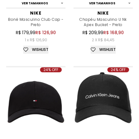
VER TAMANHOS
VER TAMANHOS
NIKE
NIKE
Boné Masculino Club Cap -
Chapéu Masculino U Nk
Preto
Apex Bucket - Preto
R$ 179,99
R$ 126,90
R$ 209,99
R$ 168,90
1 x R$ 126,90
2 X R$ 84,45
WISHLIST
WISHLIST
24% OFF
24% OFF