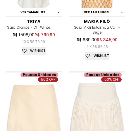
VER TAMANHOS
VER TAMANHOS
TRIYA
MARIA FILÓ
Saia Clarice - Off White
Saia Midi Estampa Cali -
Bege
R$ 1.598,00
R$ 799,90
R$ 689,00
R$ 345,90
10 X R$ 79,99
4 X R$ 86,48
WISHLIST
WISHLIST
Poucas Unidades
Poucas Unidades
50% OFF
50% OFF