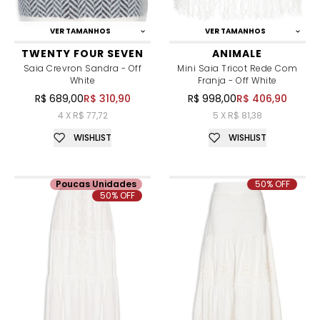
VER TAMANHOS
VER TAMANHOS
TWENTY FOUR SEVEN
ANIMALE
Saia Crevron Sandra - Off
Mini Saia Tricot Rede Com
White
Franja - Off White
R$ 689,00
R$ 310,90
R$ 998,00
R$ 406,90
4 X R$ 77,72
5 X R$ 81,38
WISHLIST
WISHLIST
Poucas Unidades
50% OFF
50% OFF