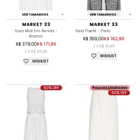
VER TAMANHOS
VER TAMANHOS
MARKET 33
MARKET 33
Saia Midi Em Renda -
Saia Paetê - Preto
Branco
R$ 359,00
R$ 162,90
R$ 379,00
R$ 171,90
2 X R$ 81,45
2 X R$ 85,95
WISHLIST
WISHLIST
50% OFF
Poucas Unidades
50% OFF