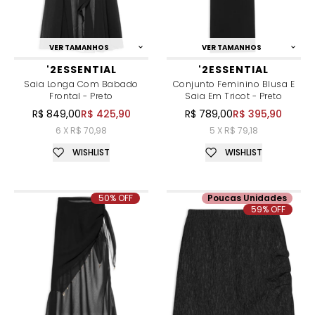
VER TAMANHOS
VER TAMANHOS
'2ESSENTIAL
'2ESSENTIAL
Saia Longa Com Babado
Conjunto Feminino Blusa E
Frontal - Preto
Saia Em Tricot - Preto
R$ 849,00
R$ 425,90
R$ 789,00
R$ 395,90
6 X R$ 70,98
5 X R$ 79,18
WISHLIST
WISHLIST
50% OFF
Poucas Unidades
59% OFF