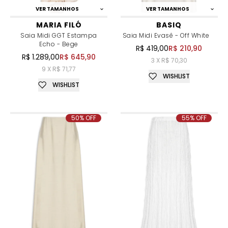
VER TAMANHOS
VER TAMANHOS
MARIA FILÓ
BASIQ
Saia Midi GGT Estampa
Saia Midi Evasê - Off White
Echo - Bege
R$ 419,00
R$ 210,90
R$ 1.289,00
R$ 645,90
3 X R$ 70,30
9 X R$ 71,77
WISHLIST
WISHLIST
50% OFF
55% OFF