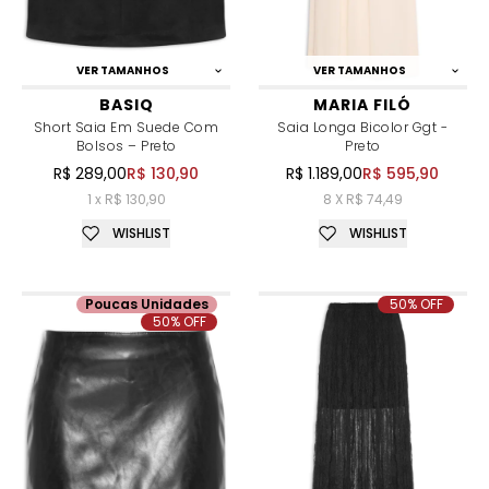
VER TAMANHOS
VER TAMANHOS
BASIQ
MARIA FILÓ
Short Saia Em Suede Com
Saia Longa Bicolor Ggt -
Bolsos – Preto
Preto
R$ 289,00
R$ 130,90
R$ 1.189,00
R$ 595,90
1 x R$ 130,90
8 X R$ 74,49
WISHLIST
WISHLIST
Poucas Unidades
50% OFF
50% OFF