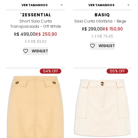
VER TAMANHOS
VER TAMANHOS
'2ESSENTIAL
BASIQ
Short Saia Curta
Saia Curta Utilitária - Bege
Transpassada - Off White
R$ 299,00
R$ 150,90
R$ 499,00
R$ 250,90
2 X R$ 75,45
3 X R$ 83,63
WISHLIST
WISHLIST
54% OFF
55% OFF