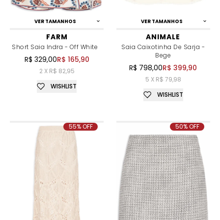
VER TAMANHOS
VER TAMANHOS
FARM
ANIMALE
Short Saia Indra - Off White
Saia Caixotinha De Sarja -
Bege
R$ 329,00
R$ 165,90
R$ 798,00
R$ 399,90
2 X R$ 82,95
5 X R$ 79,98
WISHLIST
WISHLIST
55% OFF
50% OFF