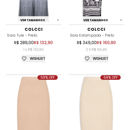
VER TAMANHOS
VER TAMANHOS
COLCCI
COLCCI
Saia Tule - Preto
Saia Estampada - Preto
R$ 289,00
R$ 132,90
R$ 349,00
R$ 160,90
1 x R$ 132,90
2 X R$ 80,45
WISHLIST
WISHLIST
59% OFF
59% OFF