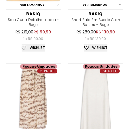
VER TAMANHOS
VER TAMANHOS
BASIQ
BASIQ
Saia Curta Detalhe Lapela -
Short Saia Em Suede Com
Bege
Bolsos – Bege
R$ 219,00
R$ 99,90
R$ 289,00
R$ 130,90
1 x R$ 99,90
1 x R$ 130,90
WISHLIST
WISHLIST
Poucas Unidades
Poucas Unidades
50% OFF
50% OFF