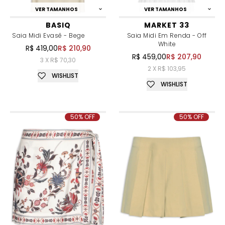
VER TAMANHOS
VER TAMANHOS
BASIQ
MARKET 33
Saia Midi Evasê - Bege
Saia Midi Em Renda - Off
White
R$ 419,00
R$ 210,90
R$ 459,00
R$ 207,90
3 X R$ 70,30
2 X R$ 103,95
WISHLIST
WISHLIST
50% OFF
50% OFF