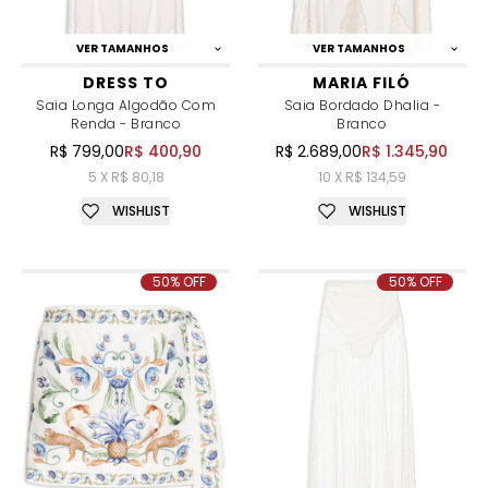
VER TAMANHOS
VER TAMANHOS
DRESS TO
MARIA FILÓ
Saia Longa Algodão Com
Saia Bordado Dhalia -
Renda - Branco
Branco
R$ 799,00
R$ 400,90
R$ 2.689,00
R$ 1.345,90
5 X R$ 80,18
10 X R$ 134,59
WISHLIST
WISHLIST
50% OFF
50% OFF