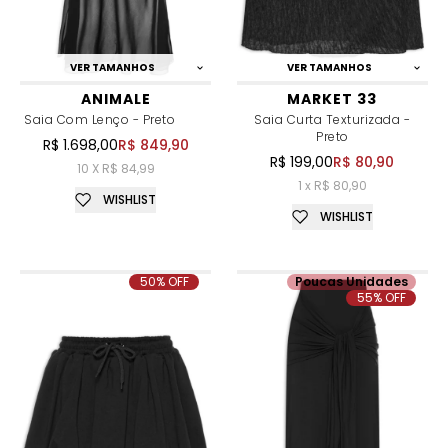
VER TAMANHOS
VER TAMANHOS
ANIMALE
MARKET 33
Saia Com Lenço - Preto
Saia Curta Texturizada -
Preto
R$ 1.698,00
R$ 849,90
R$ 199,00
R$ 80,90
10 X R$ 84,99
1 x R$ 80,90
WISHLIST
WISHLIST
50% OFF
Poucas Unidades
55% OFF