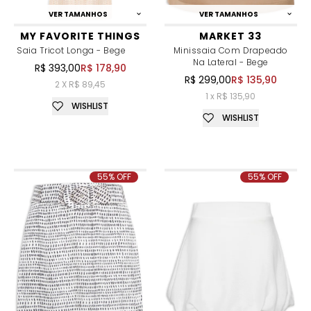
VER TAMANHOS
VER TAMANHOS
MY FAVORITE THINGS
MARKET 33
Saia Tricot Longa - Bege
Minissaia Com Drapeado
Na Lateral - Bege
R$ 393,00
R$ 178,90
R$ 299,00
R$ 135,90
2 X R$ 89,45
1 x R$ 135,90
WISHLIST
WISHLIST
55% OFF
55% OFF