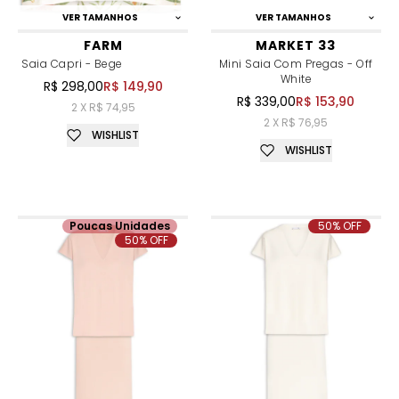
VER TAMANHOS
VER TAMANHOS
FARM
MARKET 33
Saia Capri - Bege
Mini Saia Com Pregas - Off
White
R$ 298,00
R$ 149,90
R$ 339,00
R$ 153,90
2 X R$ 74,95
2 X R$ 76,95
WISHLIST
WISHLIST
Poucas Unidades
50% OFF
50% OFF