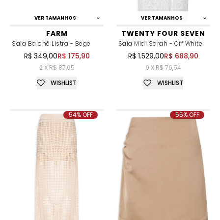
VER TAMANHOS
VER TAMANHOS
FARM
TWENTY FOUR SEVEN
Saia Balonê Listra - Bege
Saia Midi Sarah - Off White
R$ 349,00
R$ 175,90
R$ 1.529,00
R$ 688,90
2 X R$ 87,95
9 X R$ 76,54
WISHLIST
WISHLIST
54% OFF
55% OFF