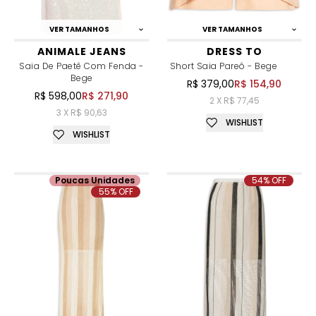
VER TAMANHOS
VER TAMANHOS
ANIMALE JEANS
DRESS TO
Saia De Paetê Com Fenda -
Short Saia Pareô - Bege
Bege
R$ 379,00
R$ 154,90
R$ 598,00
R$ 271,90
2 X R$ 77,45
3 X R$ 90,63
WISHLIST
WISHLIST
Poucas Unidades
54% OFF
55% OFF