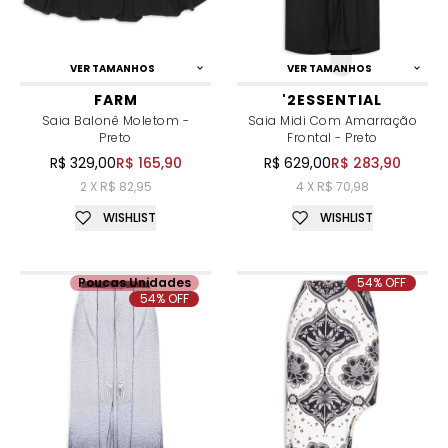
VER TAMANHOS
VER TAMANHOS
FARM
'2ESSENTIAL
Saia Balonê Moletom -
Saia Midi Com Amarração
Preto
Frontal - Preto
R$ 329,00
R$ 165,90
R$ 629,00
R$ 283,90
2 X R$ 82,95
4 X R$ 70,98
WISHLIST
WISHLIST
Poucas Unidades
54% OFF
54% OFF