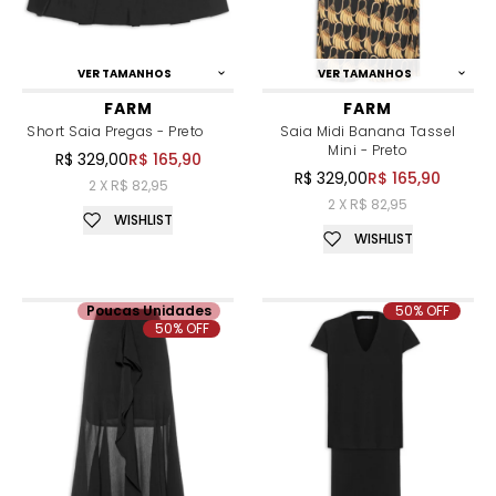
VER TAMANHOS
VER TAMANHOS
FARM
FARM
Short Saia Pregas - Preto
Saia Midi Banana Tassel
Mini - Preto
R$ 329,00
R$ 165,90
R$ 329,00
R$ 165,90
2 X R$ 82,95
2 X R$ 82,95
WISHLIST
WISHLIST
Poucas Unidades
50% OFF
50% OFF