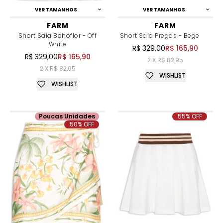
VER TAMANHOS
VER TAMANHOS
FARM
FARM
Short Saia Bohoflor - Off
Short Saia Pregas - Bege
White
R$ 329,00
R$ 165,90
R$ 329,00
R$ 165,90
2 X R$ 82,95
2 X R$ 82,95
WISHLIST
WISHLIST
Poucas Unidades
55% OFF
50% OFF