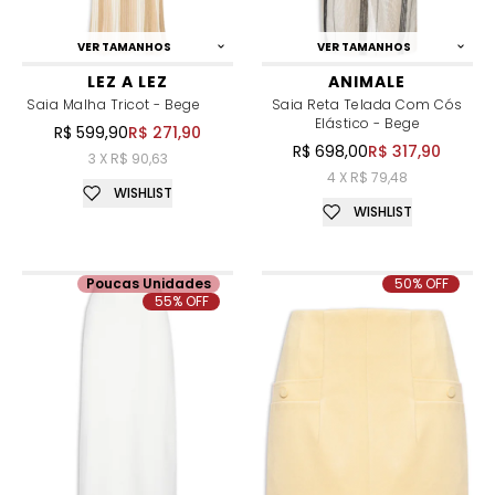
VER TAMANHOS
VER TAMANHOS
LEZ A LEZ
ANIMALE
Saia Malha Tricot - Bege
Saia Reta Telada Com Cós
Elástico - Bege
R$ 599,90
R$ 271,90
R$ 698,00
R$ 317,90
3 X R$ 90,63
4 X R$ 79,48
WISHLIST
WISHLIST
Poucas Unidades
50% OFF
55% OFF