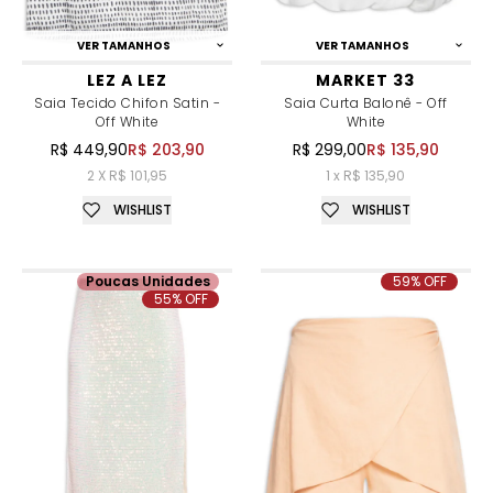
VER TAMANHOS
VER TAMANHOS
LEZ A LEZ
MARKET 33
Saia Tecido Chifon Satin -
Saia Curta Balonê - Off
Off White
White
R$ 449,90
R$ 203,90
R$ 299,00
R$ 135,90
2 X R$ 101,95
1 x R$ 135,90
WISHLIST
WISHLIST
Poucas Unidades
59% OFF
55% OFF