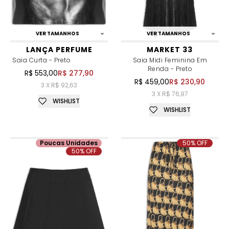
VER TAMANHOS
VER TAMANHOS
LANÇA PERFUME
MARKET 33
Saia Curta - Preto
Saia Midi Feminina Em
Renda - Preto
R$ 553,00
R$ 277,90
R$ 459,00
R$ 230,90
3 X R$ 92,63
3 X R$ 76,97
WISHLIST
WISHLIST
Poucas Unidades
50% OFF
50% OFF