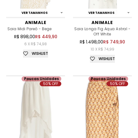
VER TAMANHOS
VER TAMANHOS
ANIMALE
ANIMALE
Saia Midi Pareô - Bege
Saia Longa Fig Aqua Astral -
Off White
R$ 898,00
R$ 449,90
R$ 1.498,00
R$ 749,90
6 X R$ 74,98
10 X R$ 74,99
WISHLIST
WISHLIST
Poucas Unidades
Poucas Unidades
50% OFF
50% OFF