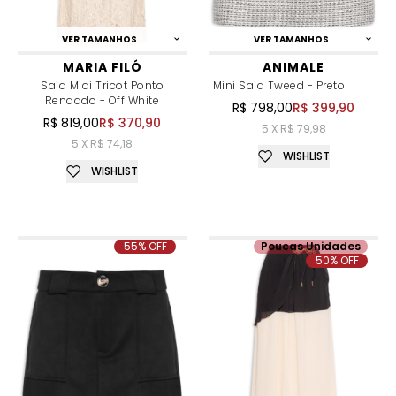
VER TAMANHOS
VER TAMANHOS
MARIA FILÓ
ANIMALE
Saia Midi Tricot Ponto
Mini Saia Tweed - Preto
Rendado - Off White
R$ 798,00
R$ 399,90
R$ 819,00
R$ 370,90
5 X R$ 79,98
5 X R$ 74,18
WISHLIST
WISHLIST
55% OFF
Poucas Unidades
50% OFF