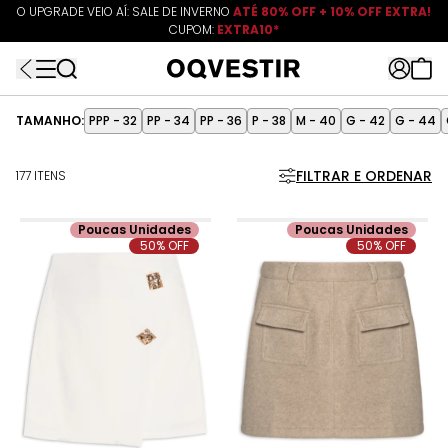
O UPGRADE VEIO AÍ: SALE DE INVERNO
ATÉ 80% OFF + 10% OFF EXTRA!
CUPOM:
FRETEAPP
R$499*
EXTRA10*
TAMANHO:
PPP - 32
PP - 34
PP - 36
P - 38
M - 40
G - 42
G - 44
FILTRAR E ORDENAR
177 ITENS
Poucas Unidades
Poucas Unidades
50% OFF
50% OFF