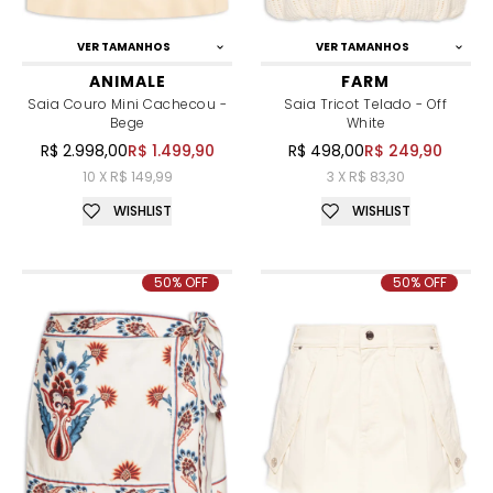
VER TAMANHOS
VER TAMANHOS
ANIMALE
FARM
Saia Couro Mini Cachecou -
Saia Tricot Telado - Off
Bege
White
R$ 2.998,00
R$ 1.499,90
R$ 498,00
R$ 249,90
10 X R$ 149,99
3 X R$ 83,30
WISHLIST
WISHLIST
50% OFF
50% OFF