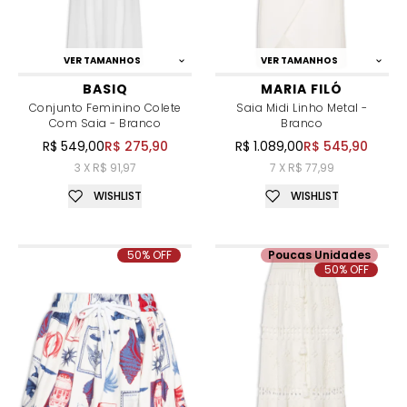
VER TAMANHOS
VER TAMANHOS
BASIQ
MARIA FILÓ
Conjunto Feminino Colete
Saia Midi Linho Metal -
Com Saia - Branco
Branco
R$ 549,00
R$ 275,90
R$ 1.089,00
R$ 545,90
3 X R$ 91,97
7 X R$ 77,99
WISHLIST
WISHLIST
50% OFF
Poucas Unidades
50% OFF