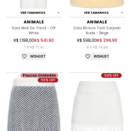
VER TAMANHOS
VER TAMANHOS
ANIMALE
ANIMALE
Saia Midi De Tricot - Off
Saia Bolsos Twill Sarjado
White
Nude - Bege
R$ 1.198,00
R$ 541,90
R$ 598,00
R$ 299,90
7 X R$ 77,41
4 X R$ 74,98
WISHLIST
WISHLIST
Poucas Unidades
59% OFF
55% OFF