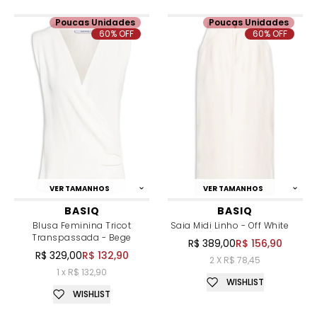
Poucas Unidades
Poucas Unidades
60% OFF
60% OFF
VER TAMANHOS
VER TAMANHOS
BASIQ
BASIQ
Blusa Feminina Tricot
Saia Midi Linho - Off White
Transpassada - Bege
R$ 389,00
R$ 156,90
R$ 329,00
R$ 132,90
2 X R$ 78,45
1 x R$ 132,90
WISHLIST
WISHLIST