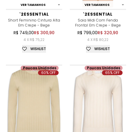
VER TAMANHOS
VER TAMANHOS
'2ESSENTIAL
'2ESSENTIAL
Short Feminino Cintura Alta
Saia Midi Com Fenda
Em Crepe - Bege
Frontal Em Crepe - Bege
R$ 749,00
R$ 300,90
R$ 799,00
R$ 320,90
4 X R$ 75,22
4 X R$ 80,22
WISHLIST
WISHLIST
Poucas Unidades
Poucas Unidades
60% OFF
65% OFF