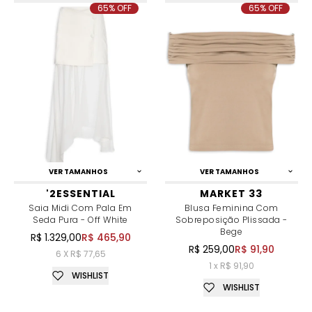
65% OFF
65% OFF
VER TAMANHOS
VER TAMANHOS
'2ESSENTIAL
MARKET 33
Saia Midi Com Pala Em
Blusa Feminina Com
Seda Pura - Off White
Sobreposição Plissada -
Bege
R$ 1.329,00
R$ 465,90
R$ 259,00
R$ 91,90
6 X R$ 77,65
1 x R$ 91,90
WISHLIST
WISHLIST