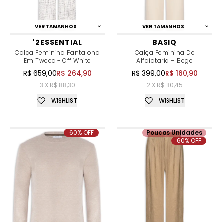
VER TAMANHOS
VER TAMANHOS
'2ESSENTIAL
BASIQ
Calça Feminina Pantalona
Calça Feminina De
Em Tweed - Off White
Alfaiataria – Bege
R$ 659,00
R$ 264,90
R$ 399,00
R$ 160,90
3 X R$ 88,30
2 X R$ 80,45
WISHLIST
WISHLIST
60% OFF
Poucas Unidades
60% OFF