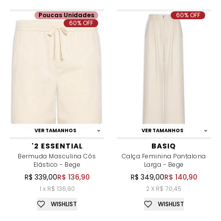
Poucas Unidades
60% OFF
60% OFF
VER TAMANHOS
VER TAMANHOS
'2 ESSENTIAL
BASIQ
Bermuda Masculina Cós
Calça Feminina Pantalona
Elástico - Bege
Larga - Bege
R$ 339,00
R$ 136,90
R$ 349,00
R$ 140,90
1 x R$ 136,90
2 X R$ 70,45
WISHLIST
WISHLIST