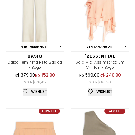
VER TAMANHOS
VER TAMANHOS
BASIQ
'2ESSENTIAL
Calça Feminina Reta Básica
Saia Midi Assimétrica Em
- Bege
Chiffon - Bege
R$ 379,00
R$ 152,90
R$ 599,00
R$ 240,90
2 X R$ 76,45
3 X R$ 80,30
WISHLIST
WISHLIST
60% OFF
64% OFF