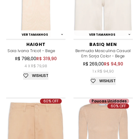
VER TAMANHOS
VER TAMANHOS
HAIGHT
BASIQ MEN
Saia Ivana Tricot - Bege
Bermuda Masculina Casual
Em Sarja Color - Bege
R$ 798,00
R$ 319,90
R$ 269,00
R$ 94,90
4 X R$ 79,98
1 x R$ 94,90
WISHLIST
WISHLIST
60% OFF
Poucas Unidades
60% OFF