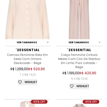
VER TAMANHOS
VER TAMANHOS
'2ESSENTIAL
'2ESSENTIAL
Camisa Feminina Reta Em
Calça Feminina Cintura
Seda Com Ombro
Média Com Cós De Elástico
Deslocado - Bege
Em Linho Puro Listrado -
Bege
R$ 1.299,00
R$ 520,90
R$ 1.199,00
R$ 420,90
7 X R$ 74,41
6 X R$ 70,15
WISHLIST
WISHLIST
65% OFF
65% OFF