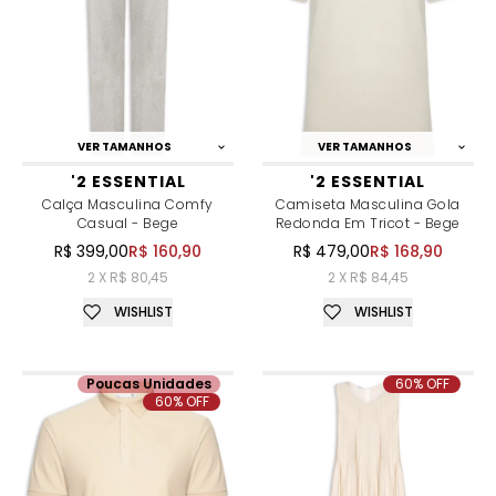
VER TAMANHOS
VER TAMANHOS
'2 ESSENTIAL
'2 ESSENTIAL
Calça Masculina Comfy
Camiseta Masculina Gola
Casual - Bege
Redonda Em Tricot - Bege
R$ 399,00
R$ 160,90
R$ 479,00
R$ 168,90
2 X R$ 80,45
2 X R$ 84,45
WISHLIST
WISHLIST
Poucas Unidades
60% OFF
60% OFF