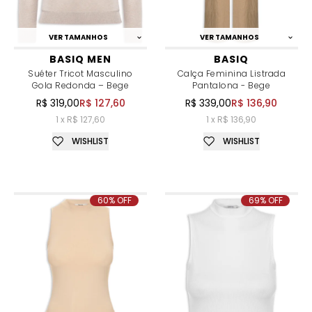
VER TAMANHOS
VER TAMANHOS
BASIQ MEN
BASIQ
Suéter Tricot Masculino
Calça Feminina Listrada
Gola Redonda – Bege
Pantalona - Bege
R$ 319,00
R$ 127,60
R$ 339,00
R$ 136,90
1 x R$ 127,60
1 x R$ 136,90
WISHLIST
WISHLIST
60% OFF
69% OFF