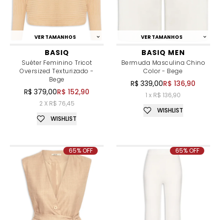
VER TAMANHOS
VER TAMANHOS
BASIQ
BASIQ MEN
Suéter Feminino Tricot
Bermuda Masculina Chino
Oversized Texturizado -
Color - Bege
Bege
R$ 339,00
R$ 136,90
R$ 379,00
R$ 152,90
1 x R$ 136,90
2 X R$ 76,45
WISHLIST
WISHLIST
65% OFF
65% OFF