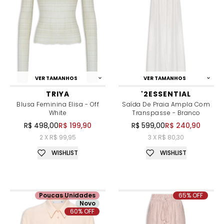
VER TAMANHOS
VER TAMANHOS
TRIYA
'2ESSENTIAL
Blusa Feminina Elisa - Off
Saída De Praia Ampla Com
White
Transpasse - Branco
R$ 498,00
R$ 199,90
R$ 599,00
R$ 240,90
2 X R$ 99,95
3 X R$ 80,30
WISHLIST
WISHLIST
Poucas Unidades
65% OFF
Novo
60% OFF