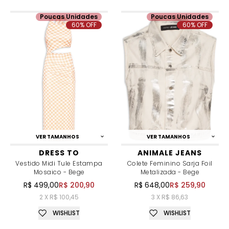
Poucas Unidades
Poucas Unidades
60% OFF
60% OFF
VER TAMANHOS
VER TAMANHOS
DRESS TO
ANIMALE JEANS
Vestido Midi Tule Estampa
Colete Feminino Sarja Foil
Mosaico - Bege
Metalizada - Bege
R$ 499,00
R$ 200,90
R$ 648,00
R$ 259,90
2 X R$ 100,45
3 X R$ 86,63
WISHLIST
WISHLIST