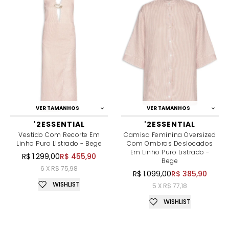
VER TAMANHOS
VER TAMANHOS
'2ESSENTIAL
'2ESSENTIAL
Vestido Com Recorte Em
Camisa Feminina Oversized
Linho Puro Listrado - Bege
Com Ombros Deslocados
Em Linho Puro Listrado -
R$ 1.299,00
R$ 455,90
Bege
6 X R$ 75,98
R$ 1.099,00
R$ 385,90
WISHLIST
5 X R$ 77,18
WISHLIST