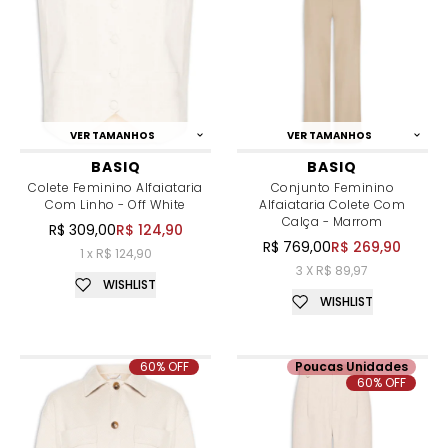
VER TAMANHOS
VER TAMANHOS
BASIQ
BASIQ
Colete Feminino Alfaiataria
Conjunto Feminino
Com Linho - Off White
Alfaiataria Colete Com
Calça - Marrom
R$ 309,00
R$ 124,90
R$ 769,00
R$ 269,90
1 x R$ 124,90
3 X R$ 89,97
WISHLIST
WISHLIST
60% OFF
Poucas Unidades
60% OFF