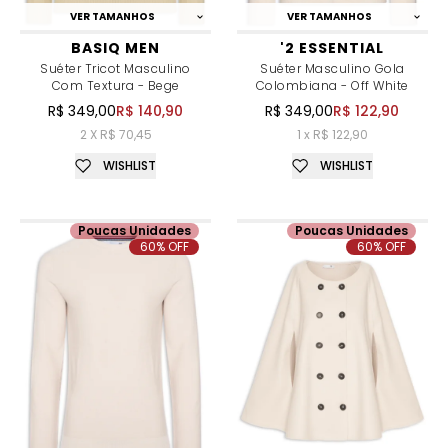
VER TAMANHOS
VER TAMANHOS
BASIQ MEN
'2 ESSENTIAL
Suéter Tricot Masculino
Suéter Masculino Gola
Com Textura - Bege
Colombiana - Off White
R$ 349,00
R$ 140,90
R$ 349,00
R$ 122,90
2 X R$ 70,45
1 x R$ 122,90
WISHLIST
WISHLIST
Poucas Unidades
Poucas Unidades
60% OFF
60% OFF