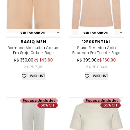
VER TAMANHOS
VER TAMANHOS
BASIQ MEN
'2ESSENTIAL
Bermuda Masculina Casual
Blusa Feminina Gola
Em Sarja Color - Bege
Redonda Em Tricot - Bege
R$ 359,00
R$ 143,60
R$ 399,00
R$ 160,90
2 X R$ 71,80
2 X R$ 80,45
WISHLIST
WISHLIST
Poucas Unidades
Poucas Unidades
60% OFF
65% OFF