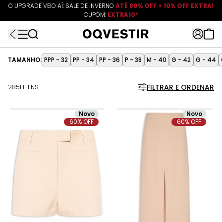
O UPGRADE VEIO AÍ: SALE DE INVERNO
ATÉ 80% OFF + 10% OFF EXTRA!
CUPOM:
FRETEAPP
R$499*
EXTRA10*
TAMANHO:
PPP - 32
PP - 34
PP - 36
P - 38
M - 40
G - 42
G - 44
FILTRAR E ORDENAR
2851 ITENS
Novo
Novo
60% OFF
60% OFF