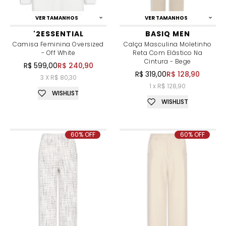
VER TAMANHOS
VER TAMANHOS
'2ESSENTIAL
BASIQ MEN
Camisa Feminina Oversized
Calça Masculina Moletinho
- Off White
Reta Com Elástico Na
Cintura - Bege
R$ 599,00
R$ 240,90
R$ 319,00
R$ 128,90
3 X R$ 80,30
1 x R$ 128,90
WISHLIST
WISHLIST
60% OFF
60% OFF