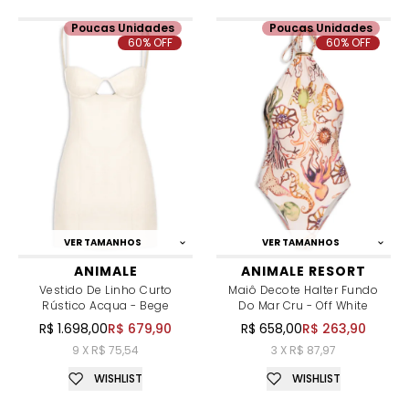
Poucas Unidades
Poucas Unidades
60% OFF
60% OFF
VER TAMANHOS
VER TAMANHOS
ANIMALE
ANIMALE RESORT
Vestido De Linho Curto
Maiô Decote Halter Fundo
Rústico Acqua - Bege
Do Mar Cru - Off White
R$ 1.698,00
R$ 679,90
R$ 658,00
R$ 263,90
9 X R$ 75,54
3 X R$ 87,97
WISHLIST
WISHLIST