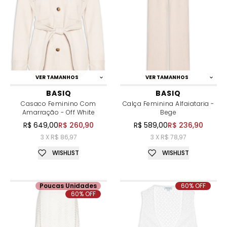
VER TAMANHOS
VER TAMANHOS
BASIQ
BASIQ
Casaco Feminino Com
Calça Feminina Alfaiataria -
Amarração - Off White
Bege
R$ 649,00
R$ 260,90
R$ 589,00
R$ 236,90
3 X R$ 86,97
3 X R$ 78,97
WISHLIST
WISHLIST
Poucas Unidades
60% OFF
60% OFF