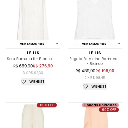
VER TAMANHOS
VER TAMANHOS
LE LIS
LE LIS
Saia Ramona II - Branco
Regata Feminina Ramona II
- Branco
R$ 689,90
R$ 276,90
R$ 489,90
R$ 196,90
3 X R$ 92,30
2 X R$ 98,45
WISHLIST
WISHLIST
60% OFF
Poucas Unidades
60% OFF