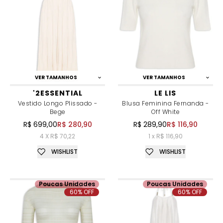
VER TAMANHOS
VER TAMANHOS
'2ESSENTIAL
LE LIS
Vestido Longo Plissado -
Blusa Feminina Fernanda -
Bege
Off White
R$ 699,00
R$ 280,90
R$ 289,90
R$ 116,90
4 X R$ 70,22
1 x R$ 116,90
WISHLIST
WISHLIST
Poucas Unidades
Poucas Unidades
60% OFF
60% OFF