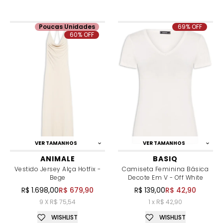
Poucas Unidades
69% OFF
60% OFF
VER TAMANHOS
VER TAMANHOS
ANIMALE
BASIQ
Vestido Jersey Alça Hotfix -
Camiseta Feminina Básica
Bege
Decote Em V - Off White
R$ 1.698,00
R$ 679,90
R$ 139,00
R$ 42,90
9 X R$ 75,54
1 x R$ 42,90
WISHLIST
WISHLIST