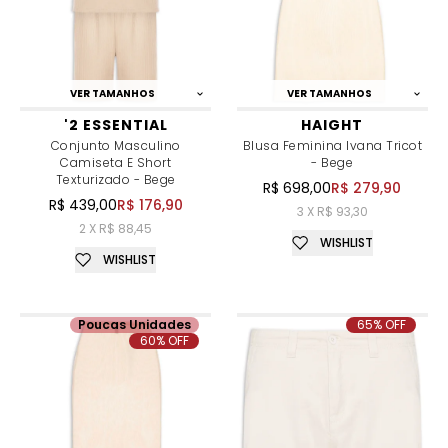
VER TAMANHOS
VER TAMANHOS
'2 ESSENTIAL
HAIGHT
Conjunto Masculino
Blusa Feminina Ivana Tricot
Camiseta E Short
- Bege
Texturizado - Bege
R$ 698,00
R$ 279,90
R$ 439,00
R$ 176,90
3 X R$ 93,30
2 X R$ 88,45
WISHLIST
WISHLIST
Poucas Unidades
65% OFF
60% OFF