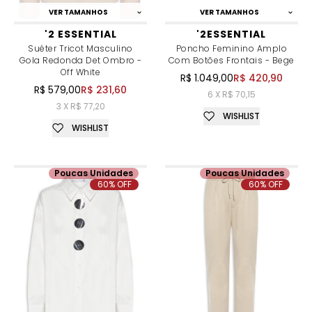
VER TAMANHOS
VER TAMANHOS
'2 ESSENTIAL
'2ESSENTIAL
Suéter Tricot Masculino
Poncho Feminino Amplo
Gola Redonda Det Ombro -
Com Botões Frontais - Bege
Off White
R$ 1.049,00
R$ 420,90
R$ 579,00
R$ 231,60
6 X R$ 70,15
3 X R$ 77,20
WISHLIST
WISHLIST
Poucas Unidades
Poucas Unidades
60% OFF
60% OFF