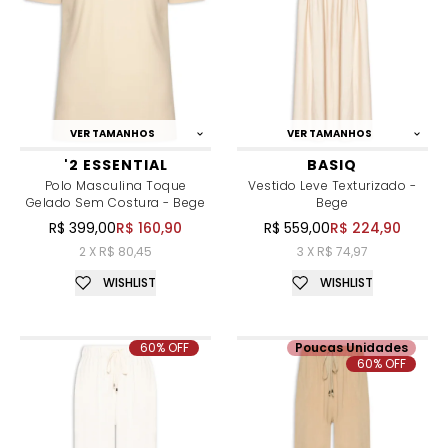
VER TAMANHOS
VER TAMANHOS
'2 ESSENTIAL
BASIQ
Polo Masculina Toque
Vestido Leve Texturizado -
Gelado Sem Costura - Bege
Bege
R$ 399,00
R$ 160,90
R$ 559,00
R$ 224,90
2 X R$ 80,45
3 X R$ 74,97
WISHLIST
WISHLIST
60% OFF
Poucas Unidades
60% OFF