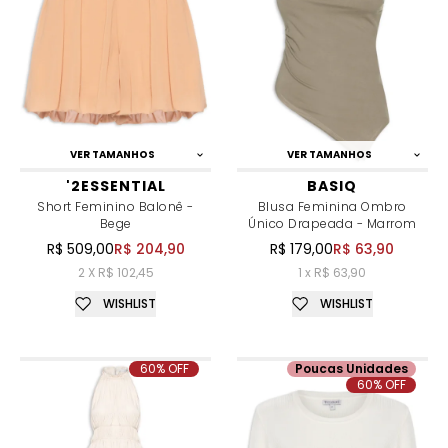
VER TAMANHOS
VER TAMANHOS
'2ESSENTIAL
BASIQ
Short Feminino Balonê -
Blusa Feminina Ombro
Bege
Único Drapeada - Marrom
R$ 509,00
R$ 204,90
R$ 179,00
R$ 63,90
2 X R$ 102,45
1 x R$ 63,90
WISHLIST
WISHLIST
60% OFF
Poucas Unidades
60% OFF