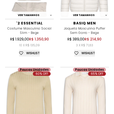
VER TAMANHOS
VER TAMANHOS
'2 ESSENTIAL
BASIQ MEN
Costume Masculino Social
Jaqueta Masculina Puffer
Slim - Bege
Sem Gorro - Bege
R$ 1.929,00
R$ 1.350,90
R$ 389,00
R$ 214,90
10 X R$ 135,09
3 X R$ 71,63
WISHLIST
WISHLIST
Poucas Unidades
Poucas Unidades
60% OFF
65% OFF