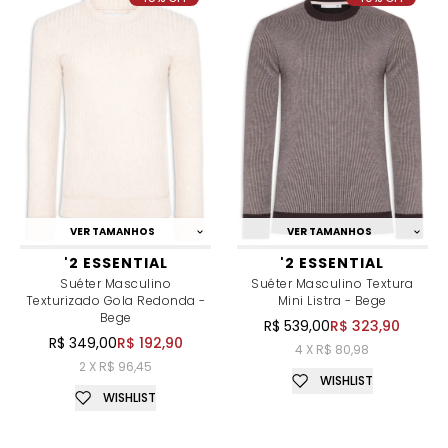
VER TAMANHOS
VER TAMANHOS
'2 ESSENTIAL
'2 ESSENTIAL
Suéter Masculino
Suéter Masculino Textura
Texturizado Gola Redonda -
Mini Listra - Bege
Bege
R$ 539,00
R$ 323,90
R$ 349,00
R$ 192,90
4 X R$ 80,98
2 X R$ 96,45
WISHLIST
WISHLIST