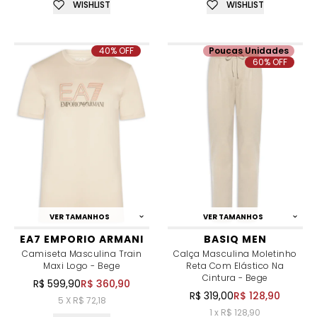
WISHLIST
WISHLIST
40% OFF
Poucas Unidades
60% OFF
VER TAMANHOS
VER TAMANHOS
EA7 EMPORIO ARMANI
BASIQ MEN
Camiseta Masculina Train
Calça Masculina Moletinho
Maxi Logo - Bege
Reta Com Elástico Na
Cintura - Bege
R$ 599,90
R$ 360,90
R$ 319,00
R$ 128,90
5 X R$ 72,18
1 x R$ 128,90