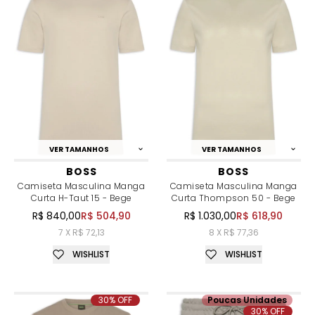
VER TAMANHOS
VER TAMANHOS
BOSS
BOSS
Camiseta Masculina Manga
Camiseta Masculina Manga
Curta H-Taut 15 - Bege
Curta Thompson 50 - Bege
R$ 840,00
R$ 504,90
R$ 1.030,00
R$ 618,90
7 X R$ 72,13
8 X R$ 77,36
WISHLIST
WISHLIST
30% OFF
Poucas Unidades
30% OFF