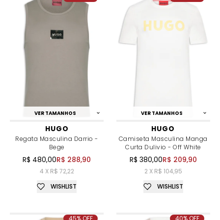
VER TAMANHOS
VER TAMANHOS
HUGO
HUGO
Regata Masculina Darrio -
Camiseta Masculina Manga
Bege
Curta Dulivio - Off White
R$ 480,00
R$ 288,90
R$ 380,00
R$ 209,90
4 X R$ 72,22
2 X R$ 104,95
WISHLIST
WISHLIST
45% OFF
40% OFF