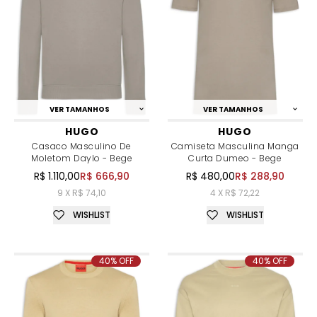
VER TAMANHOS
VER TAMANHOS
HUGO
HUGO
Casaco Masculino De
Camiseta Masculina Manga
Moletom Daylo - Bege
Curta Dumeo - Bege
R$ 1.110,00
R$ 666,90
R$ 480,00
R$ 288,90
9 X R$ 74,10
4 X R$ 72,22
WISHLIST
WISHLIST
40% OFF
40% OFF