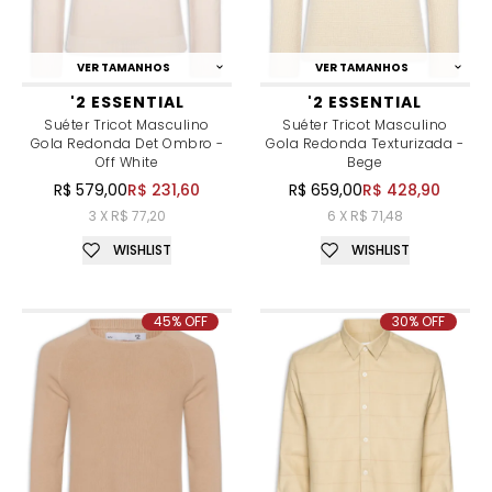
VER TAMANHOS
VER TAMANHOS
'2 ESSENTIAL
'2 ESSENTIAL
Suéter Tricot Masculino
Suéter Tricot Masculino
Gola Redonda Det Ombro -
Gola Redonda Texturizada -
Off White
Bege
R$ 579,00
R$ 231,60
R$ 659,00
R$ 428,90
3 X R$ 77,20
6 X R$ 71,48
WISHLIST
WISHLIST
45% OFF
30% OFF