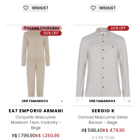
WISHLIST
WISHLIST
Poucas Unidades
20% OFF
30% OFF
VER TAMANHOS
VER TAMANHOS
EA7 EMPORIO ARMANI
SERGIO K
Conjunto Masculino
Camisa Masculina Setas
Moletom Train Visibility -
Bicolor – Bege
Bege
R$ 598,40
R$ 479,90
R$ 1.799,90
R$ 1.260,90
6 X R$ 79,98