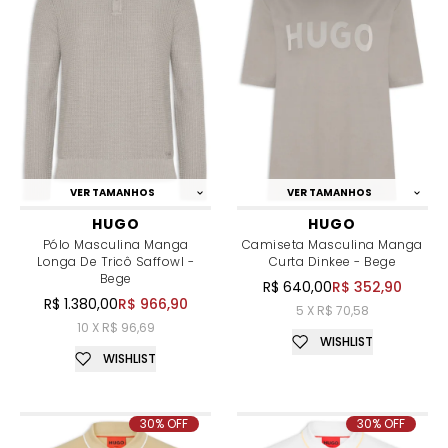
VER TAMANHOS
VER TAMANHOS
HUGO
HUGO
Pólo Masculina Manga
Camiseta Masculina Manga
Longa De Tricô Saffowl -
Curta Dinkee - Bege
Bege
R$ 640,00
R$ 352,90
R$ 1.380,00
R$ 966,90
5 X R$ 70,58
10 X R$ 96,69
WISHLIST
WISHLIST
30% OFF
30% OFF