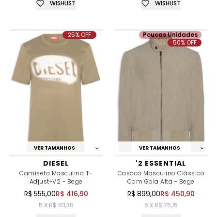
WISHLIST
WISHLIST
25% OFF
Poucas Unidades
50% OFF
VER TAMANHOS
VER TAMANHOS
DIESEL
'2 ESSENTIAL
Camiseta Masculina T-
Casaco Masculino Clássico
Adjust-V2 - Bege
Com Gola Alta - Bege
R$ 555,00
R$ 416,90
R$ 899,00
R$ 450,90
5 X R$ 83,38
6 X R$ 75,15