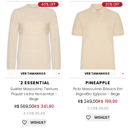
40% OFF
20% OFF
VER TAMANHOS
VER TAMANHOS
'2 ESSENTIAL
PINEAPPLE
Suéter Masculino Textura
Polo Masculina Básica Em
Piquet Listra Horizontal -
Algodão Egípcio - Bege
Bege
R$ 249,00
R$ 199,90
R$ 569,00
R$ 341,90
2 X R$ 99,95
4 X R$ 85,48
WISHLIST
WISHLIST