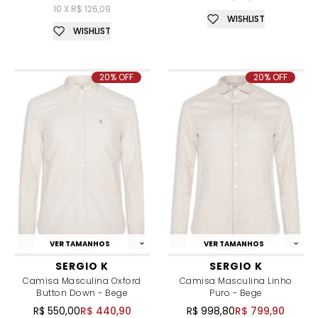
10 X R$ 126,09
WISHLIST
WISHLIST
20% OFF
20% OFF
VER TAMANHOS
VER TAMANHOS
SERGIO K
SERGIO K
Camisa Masculina Oxford
Camisa Masculina Linho
Button Down - Bege
Puro - Bege
R$ 550,00
R$ 440,90
R$ 998,80
R$ 799,90