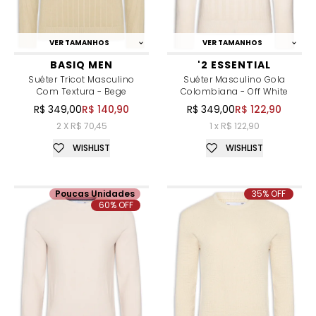
VER TAMANHOS
VER TAMANHOS
BASIQ MEN
'2 ESSENTIAL
Suéter Tricot Masculino
Suéter Masculino Gola
Com Textura - Bege
Colombiana - Off White
R$ 349,00
R$ 140,90
R$ 349,00
R$ 122,90
2 X R$ 70,45
1 x R$ 122,90
WISHLIST
WISHLIST
Poucas Unidades
35% OFF
60% OFF