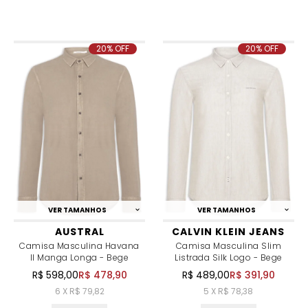
20% OFF
20% OFF
VER TAMANHOS
VER TAMANHOS
AUSTRAL
CALVIN KLEIN JEANS
Camisa Masculina Havana
Camisa Masculina Slim
II Manga Longa - Bege
Listrada Silk Logo - Bege
R$ 598,00
R$ 478,90
R$ 489,00
R$ 391,90
6 X R$ 79,82
5 X R$ 78,38