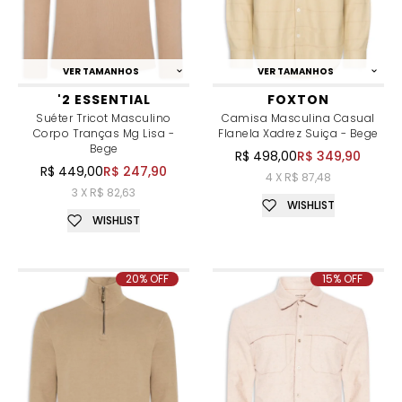
VER TAMANHOS
VER TAMANHOS
'2 ESSENTIAL
FOXTON
Suéter Tricot Masculino
Camisa Masculina Casual
Corpo Tranças Mg Lisa -
Flanela Xadrez Suiça - Bege
Bege
R$ 498,00
R$ 349,90
R$ 449,00
R$ 247,90
4 X R$ 87,48
3 X R$ 82,63
WISHLIST
WISHLIST
20% OFF
15% OFF