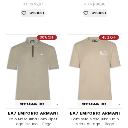
3 X R$ 92,97
4 X R$ 80,48
WISHLIST
WISHLIST
30% OFF
40% OFF
VER TAMANHOS
VER TAMANHOS
EA7 EMPORIO ARMANI
EA7 EMPORIO ARMANI
Polo Masculina Com Zíper
Camiseta Masculina Train
Logo Escudo – Bege
Medium Logo – Bege