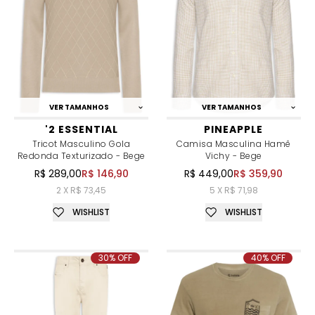
VER TAMANHOS
VER TAMANHOS
'2 ESSENTIAL
PINEAPPLE
Tricot Masculino Gola
Camisa Masculina Hamê
Redonda Texturizado - Bege
Vichy - Bege
R$ 289,00
R$ 146,90
R$ 449,00
R$ 359,90
2 X R$ 73,45
5 X R$ 71,98
WISHLIST
WISHLIST
30% OFF
40% OFF