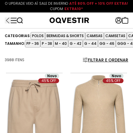
O UPGRADE VEIO AÍ: SALE DE INVERNO
ATÉ 80% OFF + 10% OFF EXTRA!
CUPOM:
FRETEAPP
R$499*
EXTRA10*
CATEGORIAS:
POLOS
BERMUDAS & SHORTS
CAMISAS
CAMISETAS
CA
TAMANHO:
PP - 36
P - 38
M - 40
G - 42
G - 44
GG - 46
GGG - 4
FILTRAR E ORDENAR
3988 ITENS
Novo
Novo
45% OFF
45% OFF