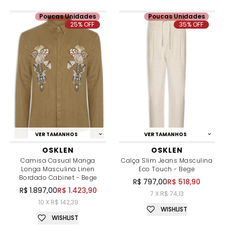
Poucas Unidades
Poucas Unidades
25% OFF
35% OFF
VER TAMANHOS
VER TAMANHOS
OSKLEN
OSKLEN
Camisa Casual Manga
Calça Slim Jeans Masculina
Longa Masculina Linen
Eco Touch - Bege
Bordado Cabinet - Bege
R$ 797,00
R$ 518,90
R$ 1.897,00
R$ 1.423,90
7 X R$ 74,13
10 X R$ 142,39
WISHLIST
WISHLIST