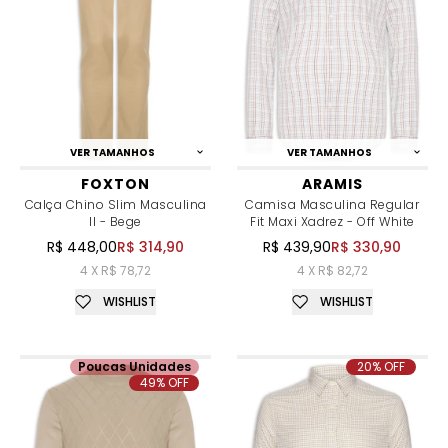
VER TAMANHOS
VER TAMANHOS
FOXTON
ARAMIS
Calça Chino Slim Masculina
Camisa Masculina Regular
II - Bege
Fit Maxi Xadrez - Off White
R$ 448,00
R$ 314,90
R$ 439,90
R$ 330,90
4 X R$ 78,72
4 X R$ 82,72
WISHLIST
WISHLIST
Poucas Unidades
20% OFF
49% OFF