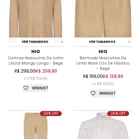
VER TAMANHOS
VER TAMANHOS
HIO
HIO
Camisa Masculina De Linho
Bermuda Masculina De
Litoral Manga Longa - Bege
Linho Maré Cós De Elástico
– Bege
R$ 299,00
R$ 209,90
R$ 199,00
R$ 139,90
2 X R$ 104,95
1 x R$ 139,90
WISHLIST
WISHLIST
30% OFF
25% OFF