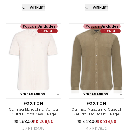
WISHLIST
WISHLIST
Poucas Unidades
Poucas Unidades
30% OFF
30% OFF
VER TAMANHOS
VER TAMANHOS
FOXTON
FOXTON
Camisa Masculina Manga
Camisa Masculina Casual
Curta Búzios New - Bege
Veludo Lisa Basic - Bege
R$ 298,00
R$ 209,90
R$ 448,00
R$ 314,90
2 X R$ 104,95
4 X R$ 78,72