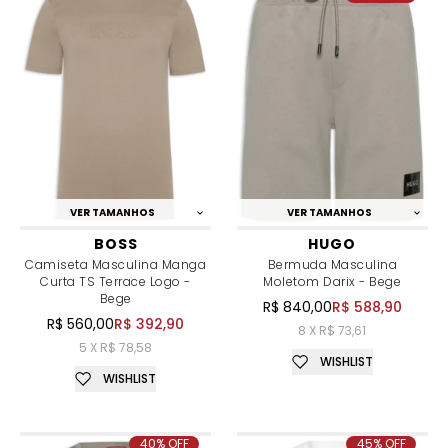
VER TAMANHOS
VER TAMANHOS
BOSS
HUGO
Camiseta Masculina Manga
Bermuda Masculina
Curta TS Terrace Logo -
Moletom Darix - Bege
Bege
R$ 840,00
R$ 588,90
R$ 560,00
R$ 392,90
8 X R$ 73,61
5 X R$ 78,58
WISHLIST
WISHLIST
40% OFF
45% OFF