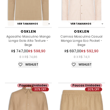
VER TAMANHOS
VER TAMANHOS
OSKLEN
OSKLEN
Agasalho Masculino Manga
Camisa Masculina Casual
Longa Gola Alta Texture -
Manga Longa Eco Pocket -
Bege
Bege
R$ 747,00
R$ 598,90
R$ 697,00
R$ 592,90
8 X R$ 74,86
8 X R$ 74,11
WISHLIST
WISHLIST
Poucas Unidades
Poucas Unidades
30% OFF
30% OFF