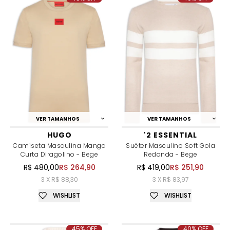
VER TAMANHOS
VER TAMANHOS
HUGO
'2 ESSENTIAL
Camiseta Masculina Manga
Suéter Masculino Soft Gola
Curta Diragolino - Bege
Redonda - Bege
R$ 480,00
R$ 264,90
R$ 419,00
R$ 251,90
3 X R$ 88,30
3 X R$ 83,97
WISHLIST
WISHLIST
45% OFF
40% OFF