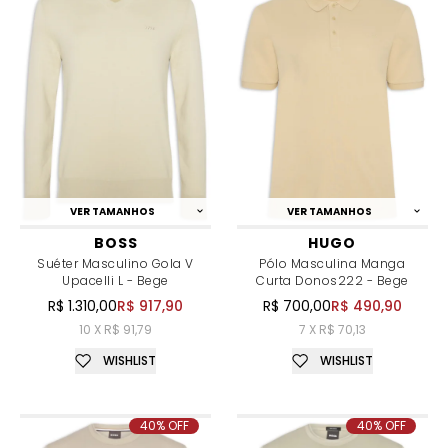
VER TAMANHOS
VER TAMANHOS
BOSS
HUGO
Suéter Masculino Gola V
Pólo Masculina Manga
Upacelli L - Bege
Curta Donos222 - Bege
R$ 1.310,00
R$ 917,90
R$ 700,00
R$ 490,90
10 X R$ 91,79
7 X R$ 70,13
WISHLIST
WISHLIST
40% OFF
40% OFF