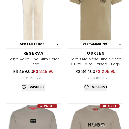
VER TAMANHOS
VER TAMANHOS
RESERVA
OSKLEN
Calça Masculina Slim Color
Camiseta Masculina Manga
- Bege
Curta Bolso Brasão - Bege
R$ 499,00
R$ 349,90
R$ 347,00
R$ 208,90
4 X R$ 87,48
2 X R$ 104,45
WISHLIST
WISHLIST
40% OFF
40% OFF