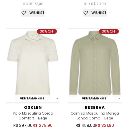
6 X R$ 73,48
10 X R$ 79,99
WISHLIST
WISHLIST
30% OFF
30% OFF
VER TAMANHOS
VER TAMANHOS
OSKLEN
RESERVA
Pólo Masculina Coroa
Camisa Masculina Manga
Comfort - Bege
Longa Como - Bege
R$ 397,00
R$ 278,90
R$ 459,00
R$ 321,90