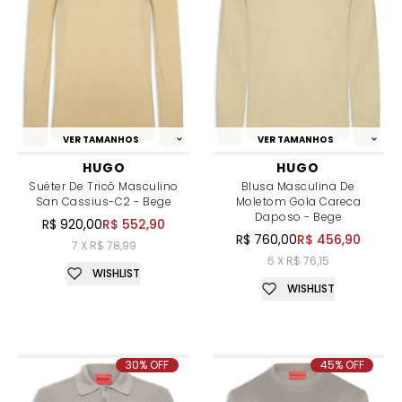
VER TAMANHOS
VER TAMANHOS
HUGO
HUGO
Suéter De Tricô Masculino
Blusa Masculina De
San Cassius-C2 - Bege
Moletom Gola Careca
Daposo - Bege
R$ 920,00
R$ 552,90
R$ 760,00
R$ 456,90
7 X R$ 78,99
6 X R$ 76,15
WISHLIST
WISHLIST
30% OFF
45% OFF