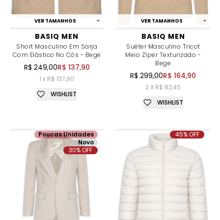
VER TAMANHOS
VER TAMANHOS
BASIQ MEN
BASIQ MEN
Short Masculino Em Sarja
Suéter Masculino Tricot
Com Elástico No Cós - Bege
Meio Zíper Texturizado -
Bege
R$ 249,00
R$ 137,90
R$ 299,00
R$ 164,90
1 x R$ 137,90
2 X R$ 82,45
WISHLIST
WISHLIST
Poucas Unidades
45% OFF
Novo
30% OFF