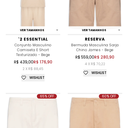
VER TAMANHOS
VER TAMANHOS
'2 ESSENTIAL
RESERVA
Conjunto Masculino
Bermuda Masculina Sarja
Camiseta E Short
Chino James - Bege
Texturizado - Bege
R$ 559,00
R$ 280,90
R$ 439,00
R$ 176,90
4 X R$ 70,22
2 X R$ 88,45
WISHLIST
WISHLIST
65% OFF
60% OFF