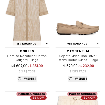
VER TAMANHOS
VER TAMANHOS
OSKLEN
'2 ESSENTIAL
Camisa Masculina Cotton
Sapato Masculino Driver
Caiçara - Bege
Penny Loafer Suede - Bege
R$ 697,00
R$ 351,90
R$ 579,00
R$ 232,90
5 X R$ 70,38
3 X R$ 77,63
WISHLIST
WISHLIST
Poucas Unidades
Poucas Unidades
55% OFF
60% OFF