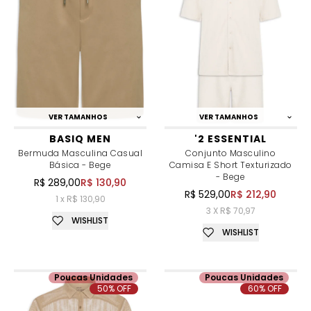
VER TAMANHOS
VER TAMANHOS
BASIQ MEN
'2 ESSENTIAL
Bermuda Masculina Casual
Conjunto Masculino
Básica - Bege
Camisa E Short Texturizado
- Bege
R$ 289,00
R$ 130,90
R$ 529,00
R$ 212,90
1 x R$ 130,90
3 X R$ 70,97
WISHLIST
WISHLIST
Poucas Unidades
Poucas Unidades
50% OFF
60% OFF