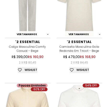
VER TAMANHOS
VER TAMANHOS
'2 ESSENTIAL
'2 ESSENTIAL
Calça Masculina Comfy
Camiseta Masculina Gola
Casual - Bege
Redonda Em Tricot - Bege
R$ 399,00
R$ 160,90
R$ 479,00
R$ 168,90
2 X R$ 80,45
2 X R$ 84,45
WISHLIST
WISHLIST
Poucas Unidades
54% OFF
60% OFF