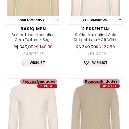
VER TAMANHOS
VER TAMANHOS
BASIQ MEN
'2 ESSENTIAL
Suéter Tricot Masculino
Suéter Masculino Gola
Com Textura - Bege
Colombiana - Off White
R$ 349,00
R$ 140,90
R$ 349,00
R$ 122,90
2 X R$ 70,45
1 x R$ 122,90
WISHLIST
WISHLIST
Poucas Unidades
Poucas Unidades
60% OFF
49% OFF