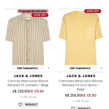
Poucas Unidades
49% OFF
54% OFF
VER TAMANHOS
VER TAMANHOS
JACK & JONES
JACK & JONES
Camisa Masculina Resort
Camiseta Masculina Básica
Relaxed Fit Listrada - Bege
Relaxed Fit Com Bolso -
Bege
R$ 239,90
R$ 110,90
R$ 259,90
R$ 131,90
1 x R$ 110,90
1 x R$ 131,90
WISHLIST
WISHLIST