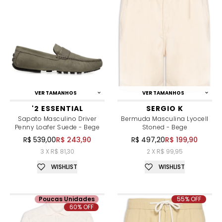
VER TAMANHOS
VER TAMANHOS
'2 ESSENTIAL
SERGIO K
Sapato Masculino Driver
Bermuda Masculina Lyocell
Penny Loafer Suede - Bege
Stoned - Bege
R$ 539,00
R$ 243,90
R$ 497,20
R$ 199,90
3 X R$ 81,30
2 X R$ 99,95
WISHLIST
WISHLIST
Poucas Unidades
55% OFF
60% OFF