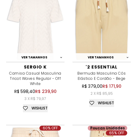
VER TAMANHOS
VER TAMANHOS
SERGIO K
'2 ESSENTIAL
Camisa Casual Masculina
Bermuda Masculina Cós
Tricot Waves Regular - Off
Elástico E Cordão - Bege
White
R$ 379,00
R$ 171,90
R$ 598,40
R$ 239,90
2 X R$ 85,95
3 X R$ 79,97
WISHLIST
WISHLIST
60% OFF
Poucas Unidades
65% OFF