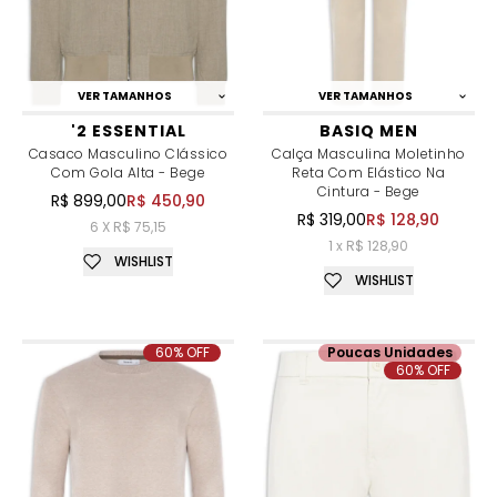
VER TAMANHOS
VER TAMANHOS
'2 ESSENTIAL
BASIQ MEN
Casaco Masculino Clássico
Calça Masculina Moletinho
Com Gola Alta - Bege
Reta Com Elástico Na
Cintura - Bege
R$ 899,00
R$ 450,90
R$ 319,00
R$ 128,90
6 X R$ 75,15
1 x R$ 128,90
WISHLIST
WISHLIST
60% OFF
Poucas Unidades
60% OFF