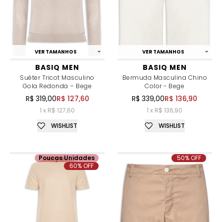
VER TAMANHOS
VER TAMANHOS
BASIQ MEN
BASIQ MEN
Suéter Tricot Masculino
Bermuda Masculina Chino
Gola Redonda – Bege
Color - Bege
R$ 319,00
R$ 127,60
R$ 339,00
R$ 136,90
1 x R$ 127,60
1 x R$ 136,90
WISHLIST
WISHLIST
Poucas Unidades
50% OFF
60% OFF