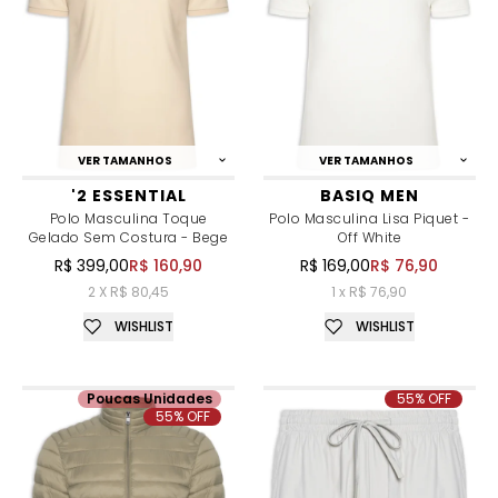
VER TAMANHOS
VER TAMANHOS
'2 ESSENTIAL
BASIQ MEN
Polo Masculina Toque
Polo Masculina Lisa Piquet -
Gelado Sem Costura - Bege
Off White
R$ 399,00
R$ 160,90
R$ 169,00
R$ 76,90
2 X R$ 80,45
1 x R$ 76,90
WISHLIST
WISHLIST
Poucas Unidades
55% OFF
55% OFF