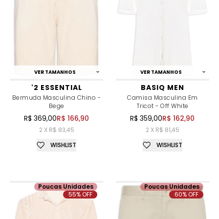
VER TAMANHOS
VER TAMANHOS
'2 ESSENTIAL
BASIQ MEN
Bermuda Masculina Chino -
Camisa Masculina Em
Bege
Tricot - Off White
R$ 369,00
R$ 166,90
R$ 359,00
R$ 162,90
2 X R$ 83,45
2 X R$ 81,45
WISHLIST
WISHLIST
Poucas Unidades
Poucas Unidades
55% OFF
60% OFF