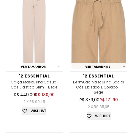
VER TAMANHOS
VER TAMANHOS
'2 ESSENTIAL
'2 ESSENTIAL
Calça Masculina Casual
Bermuda Masculina Social
Cós Elástico Slim - Bege
Cós Elástico E Cordão -
Bege
R$ 449,00
R$ 180,90
R$ 379,00
R$ 171,90
2 X R$ 90,45
2 X R$ 85,95
WISHLIST
WISHLIST