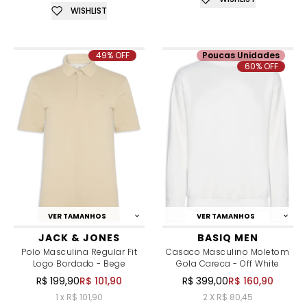
WISHLIST
49% OFF
Poucas Unidades
60% OFF
VER TAMANHOS
VER TAMANHOS
JACK & JONES
BASIQ MEN
Polo Masculina Regular Fit
Casaco Masculino Moletom
Logo Bordado - Bege
Gola Careca - Off White
R$ 199,90
R$ 101,90
R$ 399,00
R$ 160,90
1 x R$ 101,90
2 X R$ 80,45