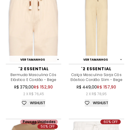
VER TAMANHOS
VER TAMANHOS
'2 ESSENTIAL
'2 ESSENTIAL
Bermuda Masculina Cós
Calça Masculina Sarja Cós
Elástico E Cordão - Bege
Elástico Cordão Slim - Bege
R$ 379,00
R$ 152,90
R$ 449,00
R$ 157,90
2 X R$ 76,45
2 X R$ 78,95
WISHLIST
WISHLIST
Poucas Unidades
60% OFF
50% OFF