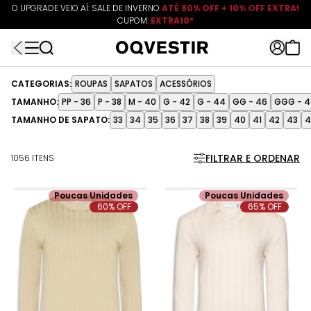
O UPGRADE VEIO AÍ: SALE DE INVERNO
10% OFF EXTRA
ATÉ 80% OFF + 10% OFF EXTRA!
CUPOM:
EXTRA10
CUPOM:
FRETEAPP
R$499*
EXTRA10*
CATEGORIAS:
ROUPAS
SAPATOS
ACESSÓRIOS
TAMANHO:
PP - 36
P - 38
M - 40
G - 42
G - 44
GG - 46
GGG - 4
TAMANHO DE SAPATO:
33
34
35
36
37
38
39
40
41
42
43
4
FILTRAR E ORDENAR
1056 ITENS
Poucas Unidades
Poucas Unidades
60% OFF
65% OFF