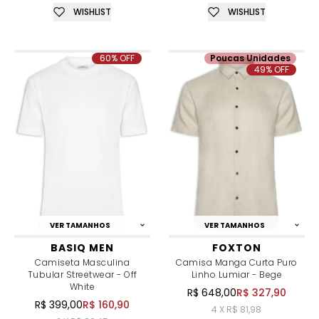
WISHLIST
WISHLIST
60% OFF
Poucas Unidades
49% OFF
VER TAMANHOS
VER TAMANHOS
BASIQ MEN
FOXTON
Camiseta Masculina
Camisa Manga Curta Puro
Tubular Streetwear - Off
Linho Lumiar - Bege
White
R$ 648,00
R$ 327,90
R$ 399,00
R$ 160,90
4 X R$ 81,98