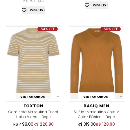
2 X R$ 80,45
WISHLIST
WISHLIST
54% OFF
60% OFF
VER TAMANHOS
VER TAMANHOS
FOXTON
BASIQ MEN
Camiseta Masculina Tricot
Suéter Masculino Gola V
Listra Viena - Bege
Color Básico - Bege
R$ 498,00
R$ 226,90
R$ 319,00
R$ 128,90