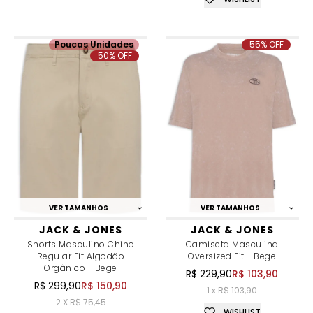
Poucas Unidades
55% OFF
50% OFF
VER TAMANHOS
VER TAMANHOS
JACK & JONES
JACK & JONES
Shorts Masculino Chino
Camiseta Masculina
Regular Fit Algodão
Oversized Fit - Bege
Orgânico - Bege
R$ 229,90
R$ 103,90
R$ 299,90
R$ 150,90
1 x R$ 103,90
2 X R$ 75,45
WISHLIST