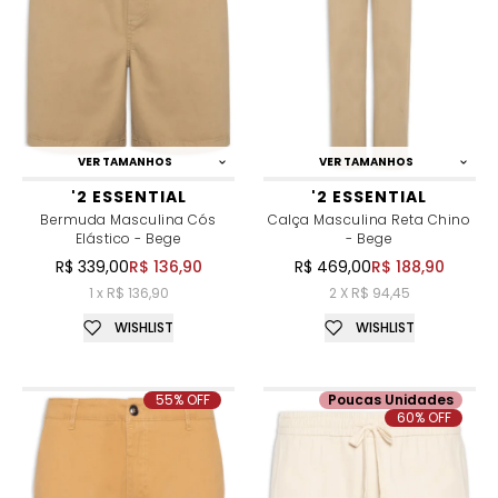
VER TAMANHOS
VER TAMANHOS
'2 ESSENTIAL
'2 ESSENTIAL
Bermuda Masculina Cós
Calça Masculina Reta Chino
Elástico - Bege
- Bege
R$ 339,00
R$ 136,90
R$ 469,00
R$ 188,90
1 x R$ 136,90
2 X R$ 94,45
WISHLIST
WISHLIST
55% OFF
Poucas Unidades
60% OFF