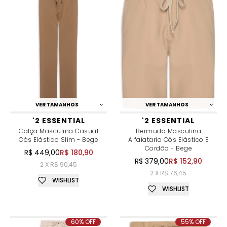
VER TAMANHOS
VER TAMANHOS
'2 ESSENTIAL
'2 ESSENTIAL
Calça Masculina Casual
Bermuda Masculina
Cós Elástico Slim - Bege
Alfaiataria Cós Elástico E
Cordão - Bege
R$ 449,00
R$ 180,90
R$ 379,00
R$ 152,90
2 X R$ 90,45
2 X R$ 76,45
WISHLIST
WISHLIST
60% OFF
55% OFF