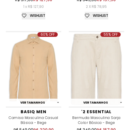
1 x R$ 127,90
2 X R$ 78,95
WISHLIST
WISHLIST
60% OFF
55% OFF
VER TAMANHOS
VER TAMANHOS
BASIQ MEN
'2 ESSENTIAL
Camisa Masculina Casual
Bermuda Masculina Sarja
Básica - Bege
Color Básica - Bege
R$ 549,00
R$ 220,90
R$ 349,00
R$ 157,90