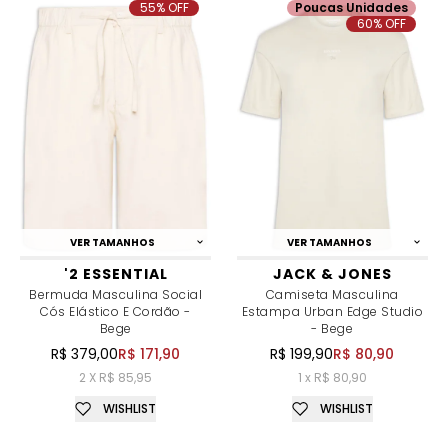
55% OFF
Poucas Unidades
60% OFF
VER TAMANHOS
VER TAMANHOS
'2 ESSENTIAL
JACK & JONES
Bermuda Masculina Social
Camiseta Masculina
Cós Elástico E Cordão -
Estampa Urban Edge Studio
Bege
- Bege
R$ 379,00
R$ 171,90
R$ 199,90
R$ 80,90
2 X R$ 85,95
1 x R$ 80,90
WISHLIST
WISHLIST