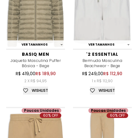
VER TAMANHOS
VER TAMANHOS
BASIQ MEN
'2 ESSENTIAL
Jaqueta Masculina Puffer
Bermuda Masculina
Básica - Bege
Beachwear - Bege
R$ 419,00
R$ 189,90
R$ 249,00
R$ 112,90
2 X R$ 94,95
1 x R$ 112,90
WISHLIST
WISHLIST
Poucas Unidades
Poucas Unidades
60% OFF
60% OFF