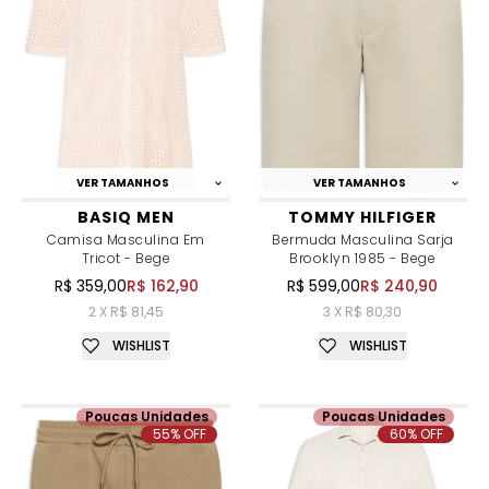
VER TAMANHOS
VER TAMANHOS
BASIQ MEN
TOMMY HILFIGER
Camisa Masculina Em
Bermuda Masculina Sarja
Tricot - Bege
Brooklyn 1985 - Bege
R$ 359,00
R$ 162,90
R$ 599,00
R$ 240,90
2 X R$ 81,45
3 X R$ 80,30
WISHLIST
WISHLIST
Poucas Unidades
Poucas Unidades
55% OFF
60% OFF