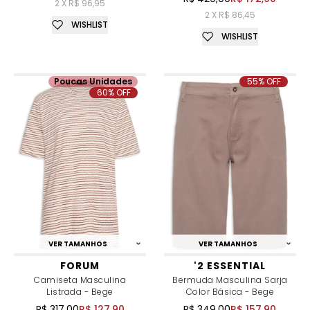
2 X R$ 96,95
2 X R$ 86,45
WISHLIST
WISHLIST
Poucas Unidades
55% OFF
60% OFF
VER TAMANHOS
VER TAMANHOS
FORUM
'2 ESSENTIAL
Camiseta Masculina
Bermuda Masculina Sarja
Listrada - Bege
Color Básica - Bege
R$ 317,00
R$ 127,90
R$ 349,00
R$ 157,90