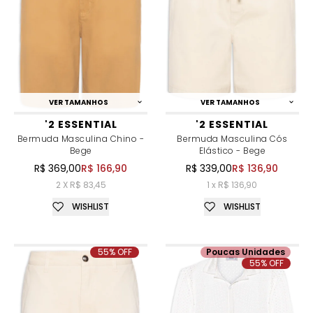
VER TAMANHOS
VER TAMANHOS
'2 ESSENTIAL
'2 ESSENTIAL
Bermuda Masculina Chino -
Bermuda Masculina Cós
Bege
Elástico - Bege
R$ 369,00
R$ 166,90
R$ 339,00
R$ 136,90
2 X R$ 83,45
1 x R$ 136,90
WISHLIST
WISHLIST
55% OFF
Poucas Unidades
55% OFF