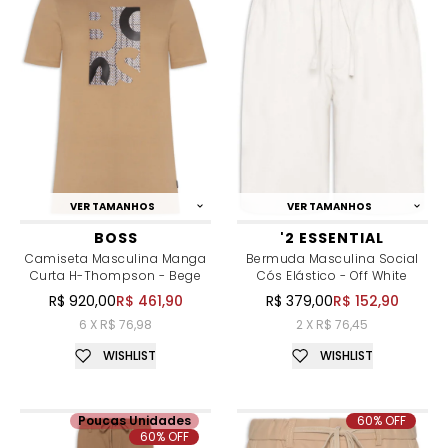
VER TAMANHOS
VER TAMANHOS
BOSS
'2 ESSENTIAL
Camiseta Masculina Manga
Bermuda Masculina Social
Curta H-Thompson - Bege
Cós Elástico - Off White
R$ 920,00
R$ 461,90
R$ 379,00
R$ 152,90
6 X R$ 76,98
2 X R$ 76,45
WISHLIST
WISHLIST
Poucas Unidades
60% OFF
60% OFF