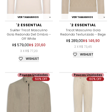
VER TAMANHOS
VER TAMANHOS
'2 ESSENTIAL
'2 ESSENTIAL
Suéter Tricot Masculino
Tricot Masculino Gola
Gola Redonda Det Ombro -
Redonda Texturizado - Bege
Off White
R$ 289,00
R$ 146,90
R$ 579,00
R$ 231,60
2 X R$ 73,45
3 X R$ 77,20
WISHLIST
WISHLIST
Poucas Unidades
Poucas Unidades
50% OFF
60% OFF