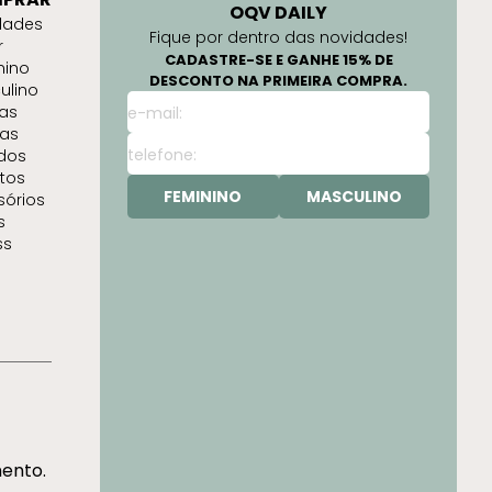
OQV DAILY
dades
Fique por dentro das novidades!
r
CADASTRE-SE E GANHE 15% DE
nino
DESCONTO NA PRIMEIRA COMPRA.
ulino
as
as
idos
tos
FEMININO
MASCULINO
sórios
s
ss
mento.