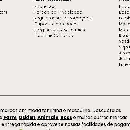
Sobre Nós
Novi
kers
Política de Privacidade
Baza
Regulamento e Promoções
Femi
Cupons e Vantagens
Masc
Programa de Benefícios
Marc
Trabalhe Conosco
Roup
Vest
Sapa
Aces
Jean
Fitne
s marcas em moda feminina e masculina. Descubra as
de
Farm
,
Osklen
,
Animale
,
Boss
e muitas outras marcas
 entrega rápida e aproveite nossas facilidades de paga