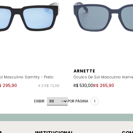
ARNETTE
ol Masculino Samhty - Preto
Óculos De Sol Masculino Hamie
$ 295,90
R$ 530,00
R$ 265,90
4 X R$ 73,98
EXIBIR
POR PÁGINA
1
A
INSTITUCIONAL
COM