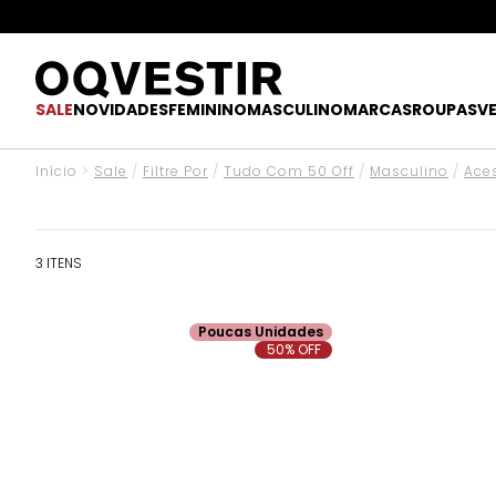
SALE
NOVIDADES
FEMININO
MASCULINO
MARCAS
ROUPAS
V
Início
>
Sale
/
Filtre Por
/
Tudo Com 50 Off
/
Masculino
/
Ace
3 ITENS
Poucas Unidades
50% OFF