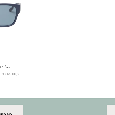
 - Azul
3 X R$ 88,63
PRAR