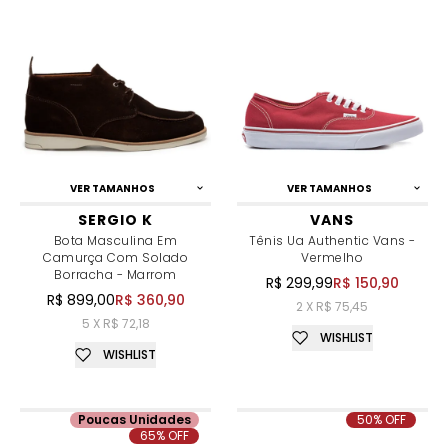
VER TAMANHOS
VER TAMANHOS
SERGIO K
VANS
Bota Masculina Em
Tênis Ua Authentic Vans -
Camurça Com Solado
Vermelho
Borracha - Marrom
R$ 299,99
R$ 150,90
R$ 899,00
R$ 360,90
2 X R$ 75,45
5 X R$ 72,18
WISHLIST
WISHLIST
Poucas Unidades
50% OFF
65% OFF