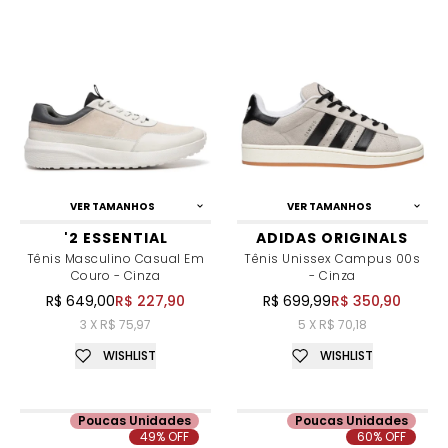
VER TAMANHOS
VER TAMANHOS
'2 ESSENTIAL
ADIDAS ORIGINALS
Tênis Masculino Casual Em
Tênis Unissex Campus 00s
Couro - Cinza
- Cinza
R$ 649,00
R$ 227,90
R$ 699,99
R$ 350,90
3 X R$ 75,97
5 X R$ 70,18
WISHLIST
WISHLIST
Poucas Unidades
Poucas Unidades
49% OFF
60% OFF