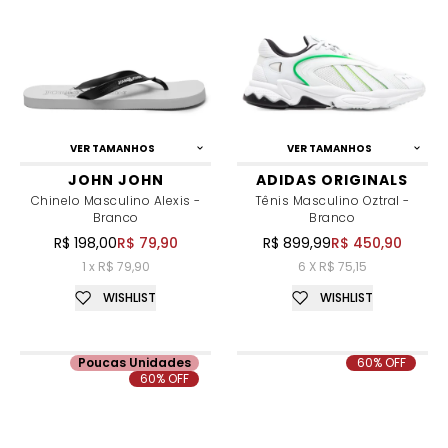
VER TAMANHOS
VER TAMANHOS
JOHN JOHN
ADIDAS ORIGINALS
Chinelo Masculino Alexis -
Tênis Masculino Oztral -
Branco
Branco
R$ 198,00
R$ 79,90
R$ 899,99
R$ 450,90
1 x R$ 79,90
6 X R$ 75,15
WISHLIST
WISHLIST
Poucas Unidades
60% OFF
60% OFF