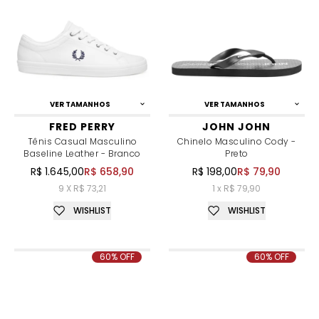
VER TAMANHOS
VER TAMANHOS
FRED PERRY
JOHN JOHN
Tênis Casual Masculino
Chinelo Masculino Cody -
Baseline Leather - Branco
Preto
R$ 1.645,00
R$ 658,90
R$ 198,00
R$ 79,90
9 X R$ 73,21
1 x R$ 79,90
WISHLIST
WISHLIST
60% OFF
60% OFF