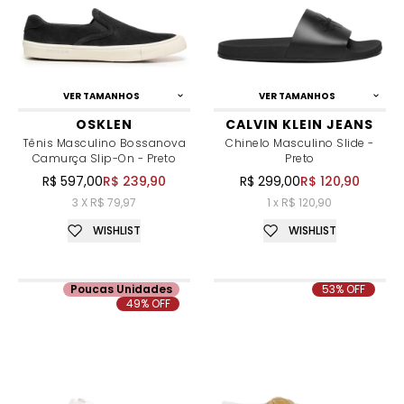
VER TAMANHOS
VER TAMANHOS
OSKLEN
CALVIN KLEIN JEANS
Tênis Masculino Bossanova
Chinelo Masculino Slide -
Camurça Slip-On - Preto
Preto
R$ 597,00
R$ 239,90
R$ 299,00
R$ 120,90
3 X R$ 79,97
1 x R$ 120,90
WISHLIST
WISHLIST
Poucas Unidades
53% OFF
49% OFF