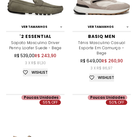
VER TAMANHOS
VER TAMANHOS
'2 ESSENTIAL
BASIQ MEN
Sapato Masculino Driver
Tênis Masculino Casual
Penny Loafer Suede - Bege
Esporte Em Camurça –
Bege
R$ 539,00
R$ 243,90
R$ 649,00
R$ 260,90
3 X R$ 81,30
3 X R$ 86,97
WISHLIST
WISHLIST
Poucas Unidades
Poucas Unidades
55% OFF
50% OFF