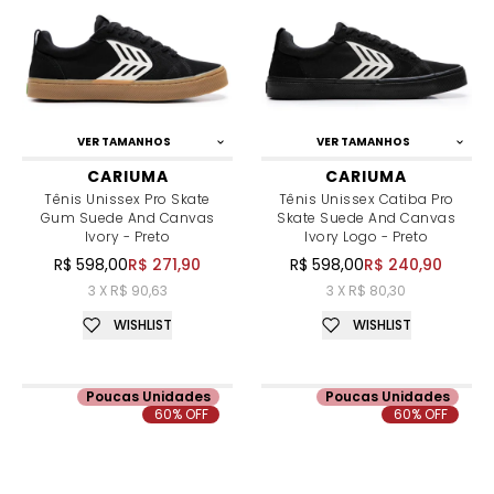
VER TAMANHOS
VER TAMANHOS
CARIUMA
CARIUMA
Tênis Unissex Pro Skate
Tênis Unissex Catiba Pro
Gum Suede And Canvas
Skate Suede And Canvas
Ivory - Preto
Ivory Logo - Preto
R$ 598,00
R$ 271,90
R$ 598,00
R$ 240,90
3 X R$ 90,63
3 X R$ 80,30
WISHLIST
WISHLIST
Poucas Unidades
Poucas Unidades
60% OFF
60% OFF