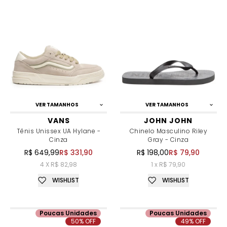
VER TAMANHOS
VER TAMANHOS
VANS
JOHN JOHN
Tênis Unissex UA Hylane -
Chinelo Masculino Riley
Cinza
Gray - Cinza
R$ 649,99
R$ 331,90
R$ 198,00
R$ 79,90
4 X R$ 82,98
1 x R$ 79,90
WISHLIST
WISHLIST
Poucas Unidades
Poucas Unidades
50% OFF
49% OFF