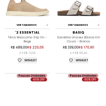
VER TAMANHOS
VER TAMANHOS
'2 ESSENTIAL
BASIQ
Tênis Masculino Slip On -
Sandália Unissex Básica Em
Bege
Couro - Branco
R$ 489,00
R$ 220,05
R$ 339,00
R$ 170,90
3 X R$ 73,35
2 X R$ 85,45
WISHLIST
WISHLIST
Poucas Unidades
Poucas Unidades
60% OFF
60% OFF