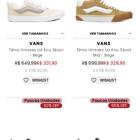
VER TAMANHOS
VER TAMANHOS
VANS
VANS
Tênis Unissex UA Knu Skool
Tênis Unissex Ua Knu Skool
- Bege
Mid - Bege
R$ 649,99
R$ 331,90
R$ 699,99
R$ 329,90
4 X R$ 82,98
4 X R$ 82,48
WISHLIST
WISHLIST
Poucas Unidades
Poucas Unidades
60% OFF
55% OFF