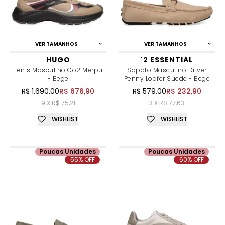
VER TAMANHOS
VER TAMANHOS
HUGO
'2 ESSENTIAL
Tênis Masculino Go2 Merpu
Sapato Masculino Driver
- Bege
Penny Loafer Suede - Bege
R$ 1.690,00
R$ 676,90
R$ 579,00
R$ 232,90
9 X R$ 75,21
3 X R$ 77,63
WISHLIST
WISHLIST
Poucas Unidades
Poucas Unidades
55% OFF
60% OFF