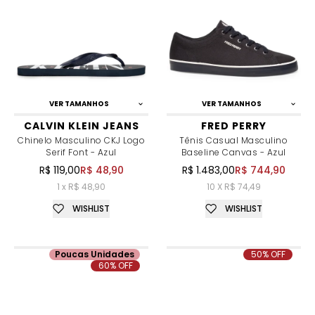
VER TAMANHOS
VER TAMANHOS
CALVIN KLEIN JEANS
FRED PERRY
Chinelo Masculino CKJ Logo
Tênis Casual Masculino
Serif Font - Azul
Baseline Canvas - Azul
R$ 119,00
R$ 48,90
R$ 1.483,00
R$ 744,90
1 x R$ 48,90
10 X R$ 74,49
WISHLIST
WISHLIST
Poucas Unidades
50% OFF
60% OFF