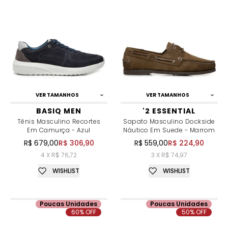
VER TAMANHOS
VER TAMANHOS
BASIQ MEN
'2 ESSENTIAL
Tênis Masculino Recortes
Sapato Masculino Dockside
Em Camurça - Azul
Náutico Em Suede - Marrom
R$ 679,00
R$ 306,90
R$ 559,00
R$ 224,90
4 X R$ 76,72
3 X R$ 74,97
WISHLIST
WISHLIST
Poucas Unidades
Poucas Unidades
60% OFF
50% OFF