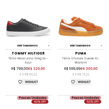
VER TAMANHOS
VER TAMANHOS
TOMMY HILFIGER
PUMA
Tênis Masculino Greg 1a -
Tênis Unissex Suede XL-
Azul
Marrom
R$ 799,00
R$ 320,90
R$ 599,99
R$ 300,90
4 X R$ 80,22
4 X R$ 75,22
WISHLIST
WISHLIST
Poucas Unidades
Poucas Unidades
60% OFF
50% OFF