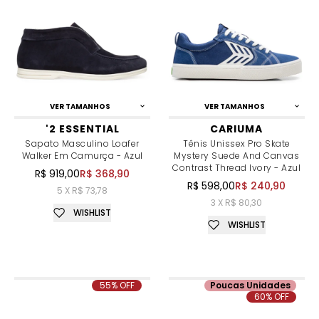
VER TAMANHOS
VER TAMANHOS
'2 ESSENTIAL
CARIUMA
Sapato Masculino Loafer
Tênis Unissex Pro Skate
Walker Em Camurça - Azul
Mystery Suede And Canvas
Contrast Thread Ivory - Azul
R$ 919,00
R$ 368,90
R$ 598,00
R$ 240,90
5 X R$ 73,78
3 X R$ 80,30
WISHLIST
WISHLIST
55% OFF
Poucas Unidades
60% OFF