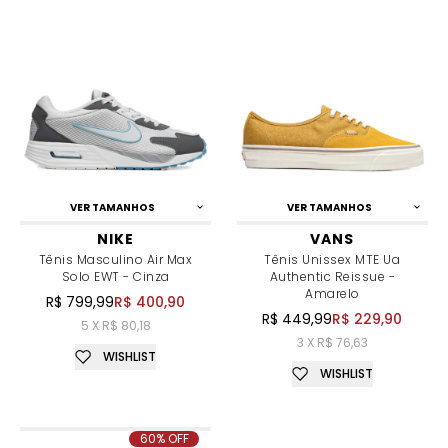
VER TAMANHOS
VER TAMANHOS
NIKE
VANS
Tênis Masculino Air Max
Tênis Unissex MTE Ua
Solo EWT - Cinza
Authentic Reissue -
Amarelo
R$ 799,99
R$ 400,90
R$ 449,99
R$ 229,90
5 X R$ 80,18
3 X R$ 76,63
WISHLIST
WISHLIST
60% OFF