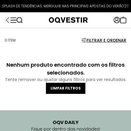
ATÉ 80% OFF + 10% OFF EXTRA!
SPLASH DE TENDÊNCIAS: MERGULHE NAS PRINCIPAIS APOSTAS DO VERÃO'27.
FRETEAPP
R$499*
EXTRA10*
FILTRAR E ORDENAR
0 ITEM
Nenhum produto encontrado com os filtros
selecionados.
Tente remover ou ajustar alguns filtros para ver resultados.
LIMPAR FILTROS
OQV DAILY
Fique por dentro das novidades!