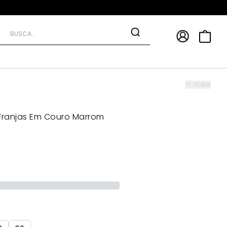
APP
9*
TRA10*
<< Voltar
Franjas Em Couro Marrom