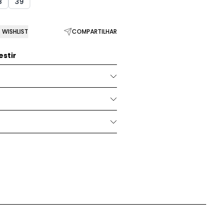
8
39
WISHLIST
COMPARTILHAR
stir