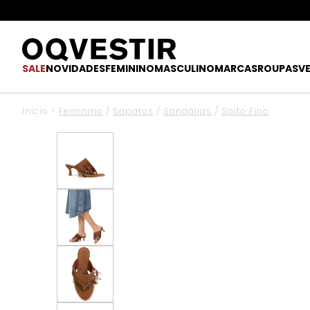
SALE
NOVIDADES
FEMININO
MASCULINO
MARCAS
ROUPAS
V
Início
>
Feminino
/
Sapatos
/
Sandálias
/
Salto Fino