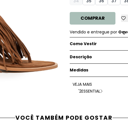
34
35
36
37
3
COMPRAR
Vendido e entregue por
Oqve
Como Vestir
Descrição
Medidas
VEJA MAIS
'2ESSENTIAL
VOCÊ TAMBÉM PODE GOSTAR