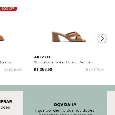
60% OFF
AREZZO
 Marrom
Sandália Feminina Couro - Marrom
R$ 359,90
3 X R$ 92,30
5 X R$ 71,98
PRAR
OQV DAILY
dades
Fique por dentro das novidades!
r