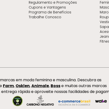
Regulamento e Promoções
Femi
Cupons e Vantagens
Masc
Programa de Benefícios
Marc
Trabalhe Conosco
Roup
Vest
Sapa
Aces
Jean
Fitne
s marcas em moda feminina e masculina. Descubra as
de
Farm
,
Osklen
,
Animale
,
Boss
e muitas outras marcas
 entrega rápida e aproveite nossas facilidades de paga