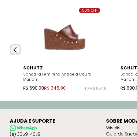
50% OFF
SCHUTZ
SCHUT
Sandália Feminina Anabela Couro -
Sandália
Marrom
Marrom
R$ 690,00
R$ 345,90
R$ 690,
4 X R$ 86,48
AJUDA E SUPORTE
SOBRE MOD
Wishlist
Guia de Snea
(11) 3059-4078