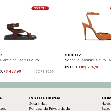
30% OFF
Z
SCHUTZ
 Feminina Beatriz Couro -
Sandália Feminina Couro -
R$ 690,00
R$ 276,90
00
R$ 483,90
6 X R$ 80,65
A
INSTITUCIONAL
COM
Sobre Nós
Novi
kers
Política de Privacidade
Baza