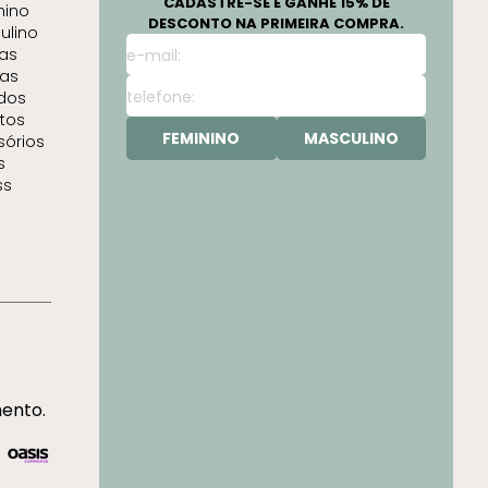
CADASTRE-SE E GANHE 15% DE
nino
DESCONTO NA PRIMEIRA COMPRA.
ulino
as
as
idos
tos
FEMININO
MASCULINO
sórios
s
ss
mento.